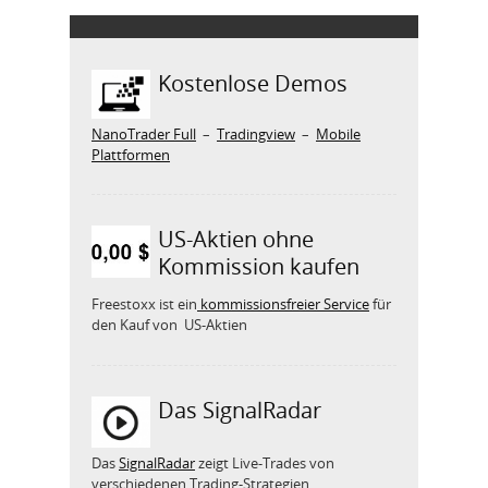
Kostenlose Demos
NanoTrader Full
–
Tradingview
–
Mobile
Plattformen
US-Aktien ohne
Kommission kaufen
Freestoxx ist ein
kommissionsfreier Service
für
den Kauf von US-Aktien
Das SignalRadar
Das
SignalRadar
zeigt Live-Trades von
verschiedenen Trading-Strategien.