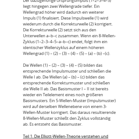
Der dazugehörige Ursprungsimpuls (1–2–3–4–5)
liegt hingegen zwei Wellengrade tiefer. Ein
Wellengrad höher wird dadurch ein weiterer
Impuls (1) finalisiert. Diese Impulswelle (1) wird
wiederum durch die Korrekturwelle (2) korrigiert.
Die Korrekturwelle (2) setzt sich aus den
Unterwellen a–b–c zusammen. Wenn ein 8-Wellen-
Zyklus (1–2–3–4–5–a–b–c) endet, folgt ihm ein
identischer Wellenzyklus auf einem höheren
Wellengrad (1) – (2) – (3) – (4) – (5) – (a) – (b) –(c).
Die Wellen (1) – (2) – (3) – (4) – (5) bilden das
entsprechende Impulsmuster und schließen die
Welle I ab. Die Wellen (a) – (b) – (c) bilden das
entsprechende Korrekturmuster und schließen
die Welle II ab. Das Basismuster I – II ist bereits
wieder ein Teilelement eines noch größeren
Basismusters. Ein 5-Wellen-Muster (Impulsmuster)
wird auf derselben Wellenebene von einem 3-
Wellen-Muster korrigiert. Das daraus resultierende
8-Wellen-Muster schließt den Zyklus vollständig
ab. Es entsteht das Basismuster.
Teil 1: Die Elliott-Wellen-Theorie verstehen und