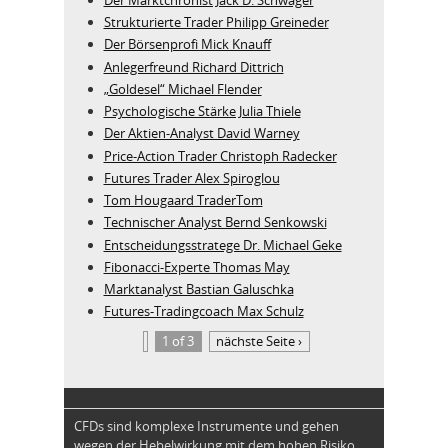
Strukturierte Trader Philipp Greineder
Der Börsenprofi Mick Knauff
Anlegerfreund Richard Dittrich
„Goldesel“ Michael Flender
Psychologische Stärke Julia Thiele
Der Aktien-Analyst David Warney
Price-Action Trader Christoph Radecker
Futures Trader Alex Spiroglou
Tom Hougaard TraderTom
Technischer Analyst Bernd Senkowski
Entscheidungsstratege Dr. Michael Geke
Fibonacci-Experte Thomas May
Marktanalyst Bastian Galuschka
Futures-Tradingcoach Max Schulz
1 of 3
nächste Seite ›
CFDs sind komplexe Instrumente und gehen
wegen der Hebelwirkung mit dem hohen Risiko