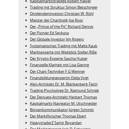
Kapitalmarktstratege Robert Halver
Trading mit Struktur Simon Betschinger
Dividendeninvestor Christian W. Röhl
Meister der Chartlogik Joe Ross
Der „Prince of the Pit“ Richard Dennis
Der Pionier Ed Seykota
Der Globale Investor Jim Rogers
Systematisches Trading mit Malte Kaub
Marktexperte mit Weitblick Stefan Riße
Der Krypto-Experte Sascha Huber
Finanzielle Klarheit mit Lisa Giering
Der Chart-Techniker F.G Wenner
Finanzbildungsexpertin Edda Vogt
Algo‑Architekt Dr. M. Blankenberg‑Teich
Trading-Psychologe Dr. Raimund Schriek
Der Derivate‑Architekt Herbert Thomas
Kapitalmarkt-Navigator M. Utschneider
Börsenkommunikator Jürgen Schmitt
Der Marktforscher Thomas Ebert
HeavytraderZ Samir Boyardan
Der Marktchronist Jack D. Schwager