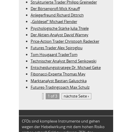
Strukturierte Trader Philipp Greineder
Der Börsenprofi Mick Knauff
Anlegerfreund Richard Dittrich
„Goldesel“ Michael Flender
Psychologische Stärke Julia Thiele
Der Aktien-Analyst David Warney
Price-Action Trader Christoph Radecker
Futures Trader Alex Spiroglou
Tom Hougaard TraderTom
Technischer Analyst Bernd Senkowski
Entscheidungsstratege Dr. Michael Geke
Fibonacci-Experte Thomas May
Marktanalyst Bastian Galuschka
Futures-Tradingcoach Max Schulz
1 of 3
nächste Seite ›
CFDs sind komplexe Instrumente und gehen
wegen der Hebelwirkung mit dem hohen Risiko