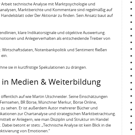
r Arbeit technische Analyse mit Marktpsychologie und
tanalysen, Marktberichte und Kommentare sind regelmäßig auf
, Handelsblatt oder Der Aktionär zu finden. Sein Ansatz baut auf
rendlinien, klare Indikatorsignale und objektive Auswertung.
otionen und Anlegerverhalten als entscheidende Treiber von
 Wirtschaftsdaten, Notenbankpolitik und Sentiment fließen
 ein.
hne sie in kurzfristige Spekulationen zu drängen.
 in Medien & Weiterbildung
g öffentlich auf wie Martin Utschneider. Seine Einschätzungen
t Fernsehen, BR Börse, Münchner Merkur, Börse Online,
 zu sehen. Er ist außerdem Autor mehrerer Bücher und
ikationen zur Chartanalyse und strategischen Marktbetrachtung.
ittelt er Anlegern, wie man Disziplin und Struktur im Handel
Dabei betont er stets: „Technische Analyse ist kein Blick in die
jektivierung von Emotionen.“