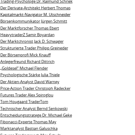
Trading-Psychologe Dr. Raimund Schriek
Der Derivate‑Architekt Herbert Thomas
Kapitalmarkt-Navigator M. Utschneider
Börsenkommunikator Jürgen Schmitt
Der Marktforscher Thomas Ebert
HeavytraderZ Samir Boyardan
Der Marktchronist Jack D. Schwager
Strukturierte Trader Philipp Greineder
Der Börsenprofi Mick Knauff
Anlegerfreund Richard Dittrich
„Goldesel“ Michael Flender
Psychologische Stärke Julia Thiele
Der Aktien-Analyst David Warney
Price-Action Trader Christoph Radecker
Futures Trader Alex Spiroglou
Tom Hougaard TraderTom
Technischer Analyst Bernd Senkowski
Entscheidungsstratege Dr. Michael Geke
Fibonacci-Experte Thomas May
Marktanalyst Bastian Galuschka