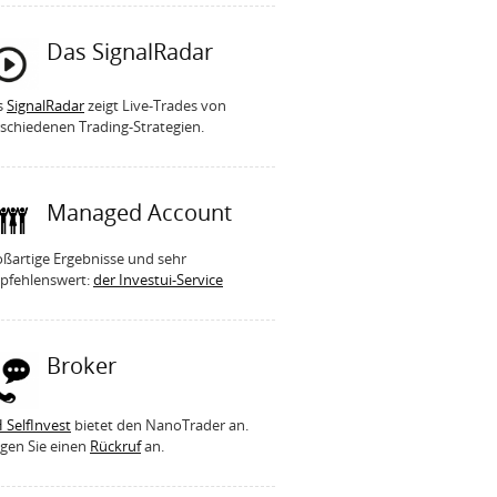
Das SignalRadar
s
SignalRadar
zeigt Live-Trades von
schiedenen Trading-Strategien.
Managed Account
ßartige Ergebnisse und sehr
pfehlenswert:
der Investui-Service
Broker
 SelfInvest
bietet den NanoTrader an.
gen Sie einen
Rückruf
an.