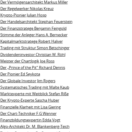
Der Vermögensarchitekt Markus Miller
Der Regelwerker Nikolas Kreuz
Krypto-Pionier Julian Hosp
Der Handelsarchitekt Stephan Feuerstein
Der Finanzstratege Benjamin Feingold
Stimme der Anleger Hans A. Bernecker
Kapitalmarktstratege Robert Halver
Trading mit Struktur Simon Betschinger
Dividendeninvestor Christian W. Röhl
Meister der Chartlogik Joe Ross
Der „Prince of the Pit“ Richard Dennis
Der Pionier Ed Seykota
Der Globale Investor Jim Rogers
Systematisches Trading mit Malte Kaub
Marktexperte mit Weitblick Stefan Riße
Der Krypto-Experte Sascha Huber
Finanzielle Klarheit mit Lisa Giering
Der Chart-Techniker F.G Wenner
Finanzbildungsexpertin Edda Vogt
Algo‑Architekt Dr. M. Blankenberg‑Teich