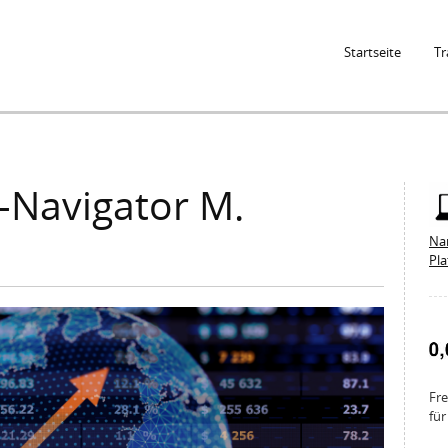
Jump to Navigation
Startseite
Tr
-Navigator M.
Na
Pl
Fre
für