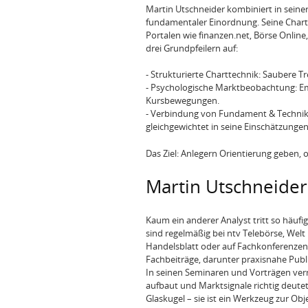
Martin Utschneider kombiniert in seine
fundamentaler Einordnung. Seine Char
Portalen wie finanzen.net, Börse Online
drei Grundpfeilern auf:
- Strukturierte Charttechnik: Saubere T
- Psychologische Marktbeobachtung: Em
Kursbewegungen.
- Verbindung von Fundament & Technik:
gleichgewichtet in seine Einschätzungen
Das Ziel: Anlegern Orientierung geben, o
Martin Utschneider
Kaum ein anderer Analyst tritt so häufi
sind regelmäßig bei ntv Telebörse, Wel
Handelsblatt oder auf Fachkonferenzen
Fachbeiträge, darunter praxisnahe Publ
In seinen Seminaren und Vorträgen verm
aufbaut und Marktsignale richtig deutet. 
Glaskugel – sie ist ein Werkzeug zur Ob