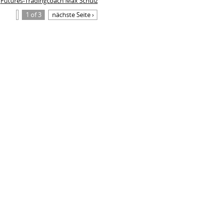
Futures-Tradingcoach Max Schulz
1 of 3
nächste Seite ›