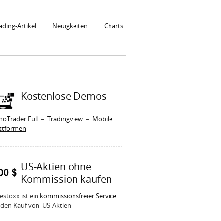
ading-Artikel
Neuigkeiten
Charts
Kostenlose Demos
noTrader Full
–
Tradingview
–
Mobile
attformen
US-Aktien ohne
Kommission kaufen
estoxx ist ein
kommissionsfreier Service
 den Kauf von US-Aktien