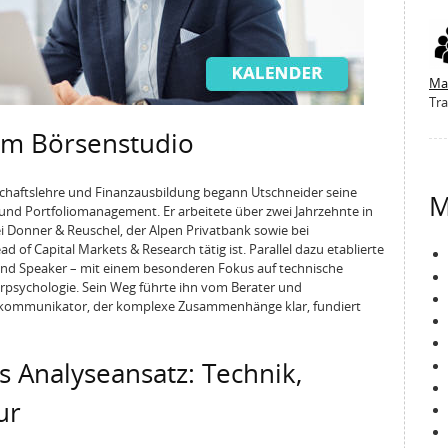
Ma
Tra
m Börsenstudio
chaftslehre und Finanzausbildung begann Utschneider seine
M
 und Portfoliomanagement. Er arbeitete über zwei Jahrzehnte in
i Donner & Reuschel, der Alpen Privatbank sowie bei
 of Capital Markets & Research tätig ist. Parallel dazu etablierte
 und Speaker – mit einem besonderen Fokus auf technische
erpsychologie. Sein Weg führte ihn vom Berater und
kommunikator, der komplexe Zusammenhänge klar, fundiert
s Analyseansatz: Technik,
ur