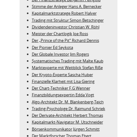
Stimme der Anleger Hans A. Bernecker
Kapitalmarktstratege Robert Halver
Trading mit Struktur Simon Betschinger
Dividendeninvestor Christian W. Röhl
Meister der Chartlogik Joe Ross
Der „Prince of the Pit“ Richard Dennis
Der Pionier Ed Seykota
Der Globale Investor Jim Rogers
Systematisches Trading mit Malte Kaub
Marktexperte mit Weitblick Stefan Riße
Der Krypto-Experte Sascha Huber
Finanzielle Klarheit mit Lisa Giering
Der Chart-Techniker F.G Wenner
Finanzbildungsexpertin Edda Vogt
Algo‑Architekt Dr. M. Blankenberg‑Teich
Trading-Psychologe Dr. Raimund Schriek
Der Derivate‑Architekt Herbert Thomas
Kapitalmarkt-Navigator M. Utschneider
Börsenkommunikator Jürgen Schmitt
Der Marktforscher Thomas Ebert