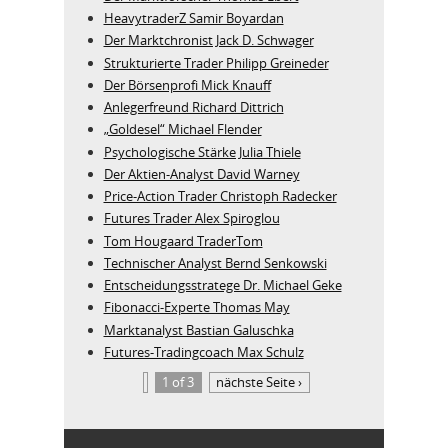
HeavytraderZ Samir Boyardan
Der Marktchronist Jack D. Schwager
Strukturierte Trader Philipp Greineder
Der Börsenprofi Mick Knauff
Anlegerfreund Richard Dittrich
„Goldesel“ Michael Flender
Psychologische Stärke Julia Thiele
Der Aktien-Analyst David Warney
Price-Action Trader Christoph Radecker
Futures Trader Alex Spiroglou
Tom Hougaard TraderTom
Technischer Analyst Bernd Senkowski
Entscheidungsstratege Dr. Michael Geke
Fibonacci-Experte Thomas May
Marktanalyst Bastian Galuschka
Futures-Tradingcoach Max Schulz
1 of 3
nächste Seite ›