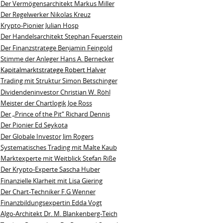
Der Vermögensarchitekt Markus Miller
Der Regelwerker Nikolas Kreuz
Krypto-Pionier Julian Hosp
Der Handelsarchitekt Stephan Feuerstein
Der Finanzstratege Benjamin Feingold
Stimme der Anleger Hans A. Bernecker
Kapitalmarktstratege Robert Halver
Trading mit Struktur Simon Betschinger
Dividendeninvestor Christian W. Röhl
Meister der Chartlogik Joe Ross
Der „Prince of the Pit“ Richard Dennis
Der Pionier Ed Seykota
Der Globale Investor Jim Rogers
Systematisches Trading mit Malte Kaub
Marktexperte mit Weitblick Stefan Riße
Der Krypto-Experte Sascha Huber
Finanzielle Klarheit mit Lisa Giering
Der Chart-Techniker F.G Wenner
Finanzbildungsexpertin Edda Vogt
Algo‑Architekt Dr. M. Blankenberg‑Teich