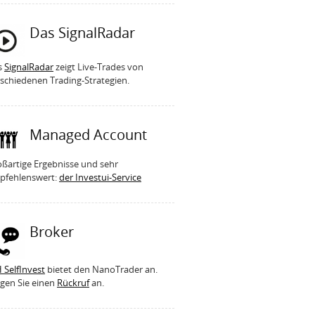
Das SignalRadar
s
SignalRadar
zeigt Live-Trades von
schiedenen Trading-Strategien.
Managed Account
ßartige Ergebnisse und sehr
pfehlenswert:
der Investui-Service
Broker
 SelfInvest
bietet den NanoTrader an.
gen Sie einen
Rückruf
an.