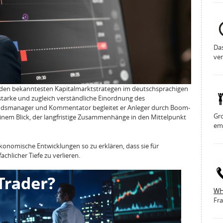
Da
ver
u den bekanntesten Kapitalmarktstrategen im deutschsprachigen
sstarke und zugleich verständliche Einordnung des
ondsmanager und Kommentator begleitet er Anleger durch Boom-
Gro
inem Blick, der langfristige Zusammenhänge in den Mittelpunkt
em
nomische Entwicklungen so zu erklären, dass sie für
chlicher Tiefe zu verlieren.
WH
Fra