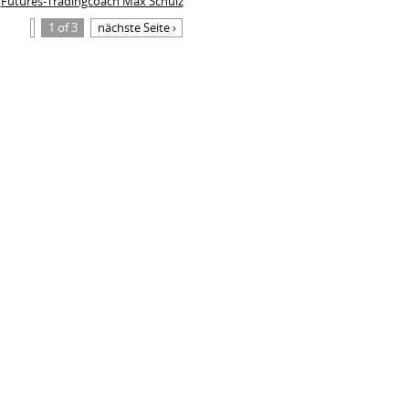
Futures-Tradingcoach Max Schulz
1 of 3
nächste Seite ›