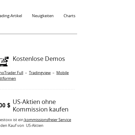
ading-Artikel
Neuigkeiten
Charts
Kostenlose Demos
noTrader Full
–
Tradingview
–
Mobile
attformen
US-Aktien ohne
Kommission kaufen
estoxx ist ein
kommissionsfreier Service
 den Kauf von US-Aktien