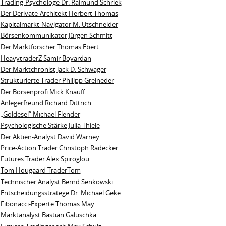
Trading-Psychologe Dr. Raimund Schriek
Der Derivate‑Architekt Herbert Thomas
Kapitalmarkt-Navigator M. Utschneider
Börsenkommunikator Jürgen Schmitt
Der Marktforscher Thomas Ebert
HeavytraderZ Samir Boyardan
Der Marktchronist Jack D. Schwager
Strukturierte Trader Philipp Greineder
Der Börsenprofi Mick Knauff
Anlegerfreund Richard Dittrich
„Goldesel“ Michael Flender
Psychologische Stärke Julia Thiele
Der Aktien-Analyst David Warney
Price-Action Trader Christoph Radecker
Futures Trader Alex Spiroglou
Tom Hougaard TraderTom
Technischer Analyst Bernd Senkowski
Entscheidungsstratege Dr. Michael Geke
Fibonacci-Experte Thomas May
Marktanalyst Bastian Galuschka