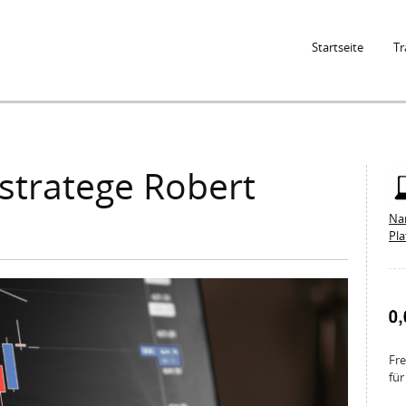
Jump to Navigation
Startseite
Tr
stratege Robert
Na
Pl
Fre
für