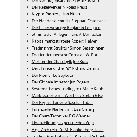
Der Vermögensarchitekt Markus Miller
Der Regelwerker Nikolas Kreuz
Krypto-Pionier Julian Hosp
Der Handelsarchitekt Stephan Feuerstein
Der Finanzstratege Benjamin Feingold
Stimme der Anleger Hans A. Bernecker
Kapitalmarktstratege Robert Halver
Trading mit Struktur Simon Betschinger
Dividendeninvestor Christian W. Röhl
Meister der Chartlogik Joe Ross
Der „Prince of the Pit“ Richard Dennis
Der Pionier Ed Seykota
Der Globale Investor Jim Rogers
Systematisches Trading mit Malte Kaub
Marktexperte mit Weitblick Stefan Riße
Der Krypto-Experte Sascha Huber
Finanzielle Klarheit mit Lisa Giering
Der Chart-Techniker F.G Wenner
Finanzbildungsexpertin Edda Vogt
Algo‑Architekt Dr. M. Blankenberg‑Teich
Trading-Psychologe Dr. Raimund Schriek