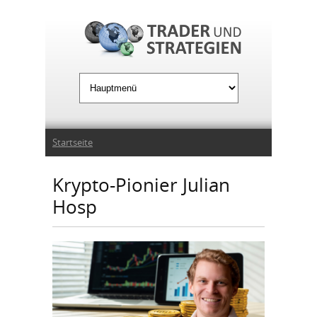
Jump to Navigation
Sie sind hier
Startseite
Krypto-Pionier Julian
Hosp