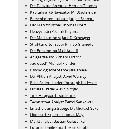
Der Derivate‑Architekt Herbert Thomas
Kapitalmarkt-Navigator M. Utschneider
Börsenkommunikator Jürgen Schmitt
Der Marktforscher Thomas Ebert
HeavytraderZ Samir Boyardan
Der Marktchronist Jack D. Schwager
Strukturierte Trader Philipp Greineder
Der Börsenprofi Mick Knauff
Anlegerfreund Richard Dittrich
„Goldesel“ Michael Flender
Psychologische Stärke Julia Thiele
Der Aktien-Analyst David Warney
Price-Action Trader Christoph Radecker
Futures Trader Alex Spiroglou
Tom Hougaard TraderTom
Technischer Analyst Bernd Senkowski
Entscheidungsstratege Dr. Michael Geke
Fibonacci-Experte Thomas May
Marktanalyst Bastian Galuschka
Futures-Tradingcoach Max Schulz