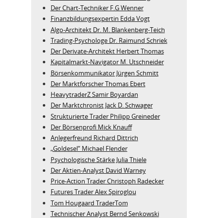
Der Chart-Techniker F.G Wenner
Finanzbildungsexpertin Edda Vogt
Algo‑Architekt Dr. M. Blankenberg‑Teich
Trading-Psychologe Dr. Raimund Schriek
Der Derivate‑Architekt Herbert Thomas
Kapitalmarkt-Navigator M. Utschneider
Börsenkommunikator Jürgen Schmitt
Der Marktforscher Thomas Ebert
HeavytraderZ Samir Boyardan
Der Marktchronist Jack D. Schwager
Strukturierte Trader Philipp Greineder
Der Börsenprofi Mick Knauff
Anlegerfreund Richard Dittrich
„Goldesel“ Michael Flender
Psychologische Stärke Julia Thiele
Der Aktien-Analyst David Warney
Price-Action Trader Christoph Radecker
Futures Trader Alex Spiroglou
Tom Hougaard TraderTom
Technischer Analyst Bernd Senkowski