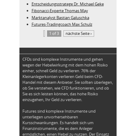
Entscheidungsstratege Dr. Michael Geke
Fibonacci-Experte Thomas May
Marktanalyst Bastian Galuschka
Futures-Tradingcoach Max Schulz
1 of 3
nächste Seite ›
CFDs sind komplexe Instrumente und gehen
wegen der Hebelwirkung mit dem hohen Risiko
einher, schnell Geld zu verlieren. 76% der
Kleinanlegerkonten verlieren Geld beim CFD-
Handel mit diesem Anbieter. Sie sollten überlegen,
ob Sie verstehen, wie CFD funktionieren, und ob
Sie es sich leisten können, das hohe Risiko
einzugehen, Ihr Geld zu verlieren.
Futures sind komplexe Instrumente und
unterliegen unvorhersehbaren
Kursschwankungen. Es handelt sich um
Finanzinstrumente, die es dem Anleger
ermöglichen, einen Hebel zu nutzen. Der Einsatz