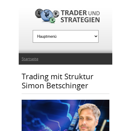
Jump to Navigation
Sie sind hier
Startseite
Trading mit Struktur
Simon Betschinger