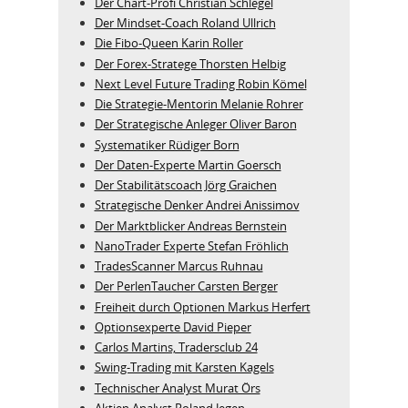
Der Chart-Profi Christian Schlegel
Der Mindset-Coach Roland Ullrich
Die Fibo-Queen Karin Roller
Der Forex-Stratege Thorsten Helbig
Next Level Future Trading Robin Kömel
Die Strategie-Mentorin Melanie Rohrer
Der Strategische Anleger Oliver Baron
Systematiker Rüdiger Born
Der Daten-Experte Martin Goersch
Der Stabilitätscoach Jörg Graichen
Strategische Denker Andrei Anissimov
Der Marktblicker Andreas Bernstein
NanoTrader Experte Stefan Fröhlich
TradesScanner Marcus Ruhnau
Der PerlenTaucher Carsten Berger
Freiheit durch Optionen Markus Herfert
Optionsexperte David Pieper
Carlos Martins, Tradersclub 24
Swing-Trading mit Karsten Kagels
Technischer Analyst Murat Örs
Aktien Analyst Roland Jegen