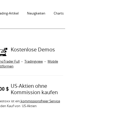
ading-Artikel
Neuigkeiten
Charts
Kostenlose Demos
noTrader Full
–
Tradingview
–
Mobile
attformen
US-Aktien ohne
Kommission kaufen
estoxx ist ein
kommissionsfreier Service
 den Kauf von US-Aktien