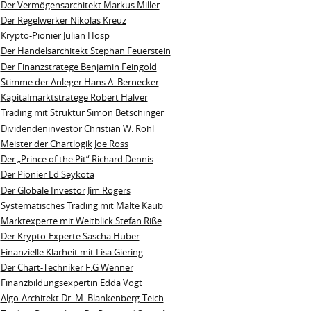
Der Vermögensarchitekt Markus Miller
Der Regelwerker Nikolas Kreuz
Krypto-Pionier Julian Hosp
Der Handelsarchitekt Stephan Feuerstein
Der Finanzstratege Benjamin Feingold
Stimme der Anleger Hans A. Bernecker
Kapitalmarktstratege Robert Halver
Trading mit Struktur Simon Betschinger
Dividendeninvestor Christian W. Röhl
Meister der Chartlogik Joe Ross
Der „Prince of the Pit“ Richard Dennis
Der Pionier Ed Seykota
Der Globale Investor Jim Rogers
Systematisches Trading mit Malte Kaub
Marktexperte mit Weitblick Stefan Riße
Der Krypto-Experte Sascha Huber
Finanzielle Klarheit mit Lisa Giering
Der Chart-Techniker F.G Wenner
Finanzbildungsexpertin Edda Vogt
Algo‑Architekt Dr. M. Blankenberg‑Teich