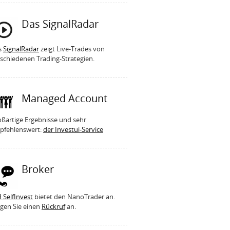
Das SignalRadar
s
SignalRadar
zeigt Live-Trades von
schiedenen Trading-Strategien.
Managed Account
ßartige Ergebnisse und sehr
pfehlenswert:
der Investui-Service
Broker
 SelfInvest
bietet den NanoTrader an.
gen Sie einen
Rückruf
an.