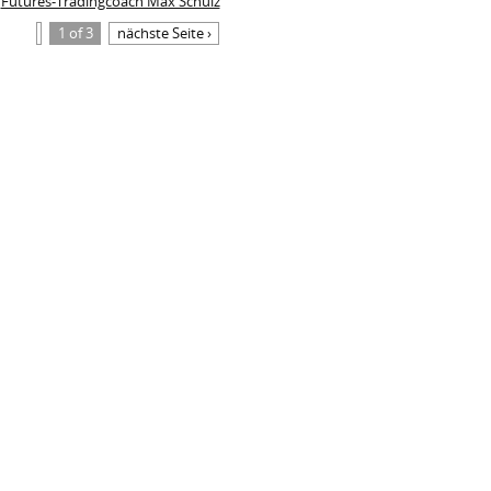
Futures-Tradingcoach Max Schulz
1 of 3
nächste Seite ›