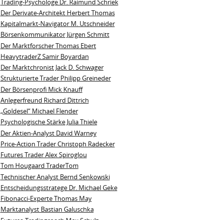
Trading-Psychologe Dr. Raimund Schriek
Der Derivate‑Architekt Herbert Thomas
Kapitalmarkt-Navigator M. Utschneider
Börsenkommunikator Jürgen Schmitt
Der Marktforscher Thomas Ebert
HeavytraderZ Samir Boyardan
Der Marktchronist Jack D. Schwager
Strukturierte Trader Philipp Greineder
Der Börsenprofi Mick Knauff
Anlegerfreund Richard Dittrich
„Goldesel“ Michael Flender
Psychologische Stärke Julia Thiele
Der Aktien-Analyst David Warney
Price-Action Trader Christoph Radecker
Futures Trader Alex Spiroglou
Tom Hougaard TraderTom
Technischer Analyst Bernd Senkowski
Entscheidungsstratege Dr. Michael Geke
Fibonacci-Experte Thomas May
Marktanalyst Bastian Galuschka