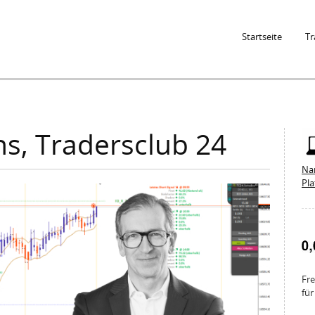
Jump to Navigation
Startseite
Tr
ns, Tradersclub 24
Na
Pl
Fre
für