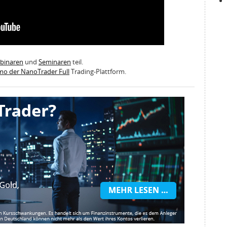
ebinaren
und
Seminaren
teil.
emo der NanoTrader Full
Trading-Plattform.