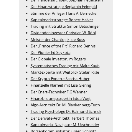
Der Handelsarchitekt Stephan Feuerstein
Der Finanzstratege Benjamin Feingold
Stimme der Anleger Hans A. Bernecker
Kapitalmarktstratege Robert Halver
Trading mit Struktur Simon Betschinger
Dividendeninvestor Christian W. Röhl
Meister der Chartlogik Joe Ross
Der „Prince of the Pit“ Richard Dennis
Der Pionier Ed Seykota
Der Globale Investor Jim Rogers
Systematisches Trading mit Malte Kaub
Marktexperte mit Weitblick Stefan Riße
Der Krypto-Experte Sascha Huber
Finanzielle Klarheit mit Lisa Giering
Der Chart-Techniker F.G Wenner
Finanzbildungsexpertin Edda Vogt
Algo‑Architekt Dr. M. Blankenberg‑Teich
Trading-Psychologe Dr. Raimund Schriek
Der Derivate‑Architekt Herbert Thomas
Kapitalmarkt-Navigator M. Utschneider
Börsenkommunikator Jürgen Schmitt