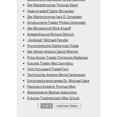
Der Marktforscher Thomas Ebert
HeavytraderZ Samir Boyardan
Der Marktchronist Jack D. Schwager
Strukturierte Trader Philipp Greineder
Der Börsenprofi Mick Knauff
Anlegerfreund Richard Dittrich
„Goldesel“ Michael Flender
Psychologische Stärke Julia Thiele
Der Aktien-Analyst David Warney
Price-Action Trader Christoph Radecker
Futures Trader Alex Spiroglou
Tom Hougaard TraderTom
Technischer Analyst Bernd Senkowski
Entscheidungsstratege Dr. Michael Geke
Fibonacci-Experte Thomas May
Marktanalyst Bastian Galuschka
Futures-Tradingcoach Max Schulz
1 of 3
nächste Seite ›