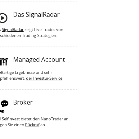
Das SignalRadar
s
SignalRadar
zeigt Live-Trades von
schiedenen Trading-Strategien.
Managed Account
ßartige Ergebnisse und sehr
pfehlenswert:
der Investui-Service
Broker
 SelfInvest
bietet den NanoTrader an.
gen Sie einen
Rückruf
an.