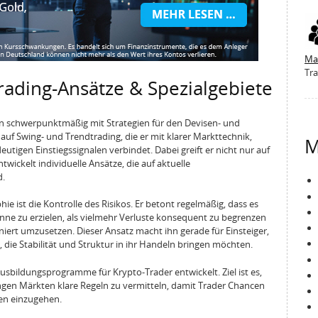
Ma
Tra
rading-Ansätze & Spezialgebiete
n schwerpunktmäßig mit Strategien für den Devisen- und
uf Swing- und Trendtrading, die er mit klarer Markttechnik,
M
gen Einstiegssignalen verbindet. Dabei greift er nicht nur auf
wickelt individuelle Ansätze, die auf aktuelle
d.
hie ist die Kontrolle des Risikos. Er betont regelmäßig, dass es
ne zu erzielen, als vielmehr Verluste konsequent zu begrenzen
iniert umzusetzen. Dieser Ansatz macht ihn gerade für Einsteiger,
, die Stabilität und Struktur in ihr Handeln bringen möchten.
usbildungsprogramme für Krypto-Trader entwickelt. Ziel ist es,
ngen Märkten klare Regeln zu vermitteln, damit Trader Chancen
en einzugehen.