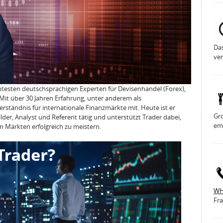
Da
ver
nntesten deutschsprachigen Experten für Devisenhandel (Forex),
it über 30 Jahren Erfahrung, unter anderem als
erständnis für internationale Finanzmärkte mit. Heute ist er
Gro
lder, Analyst und Referent tätig und unterstützt Trader dabei,
em
n Märkten erfolgreich zu meistern.
WH
Fra