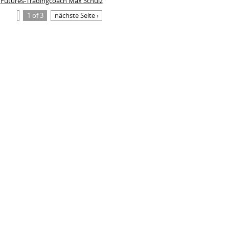
Futures-Tradingcoach Max Schulz
1 of 3
nächste Seite ›