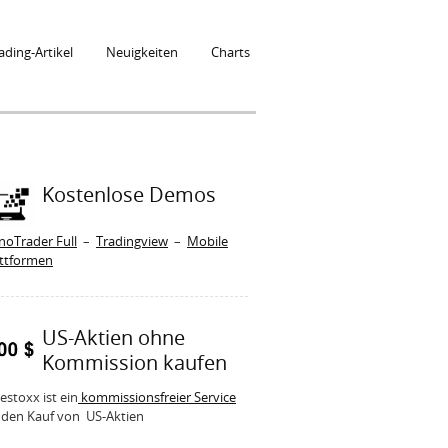
ading-Artikel
Neuigkeiten
Charts
Kostenlose Demos
noTrader Full
–
Tradingview
–
Mobile
attformen
US-Aktien ohne
Kommission kaufen
estoxx ist ein
kommissionsfreier Service
 den Kauf von US-Aktien