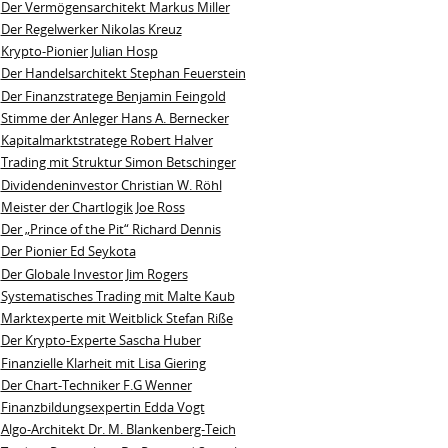
Der Vermögensarchitekt Markus Miller
Der Regelwerker Nikolas Kreuz
Krypto-Pionier Julian Hosp
Der Handelsarchitekt Stephan Feuerstein
Der Finanzstratege Benjamin Feingold
Stimme der Anleger Hans A. Bernecker
Kapitalmarktstratege Robert Halver
Trading mit Struktur Simon Betschinger
Dividendeninvestor Christian W. Röhl
Meister der Chartlogik Joe Ross
Der „Prince of the Pit“ Richard Dennis
Der Pionier Ed Seykota
Der Globale Investor Jim Rogers
Systematisches Trading mit Malte Kaub
Marktexperte mit Weitblick Stefan Riße
Der Krypto-Experte Sascha Huber
Finanzielle Klarheit mit Lisa Giering
Der Chart-Techniker F.G Wenner
Finanzbildungsexpertin Edda Vogt
Algo‑Architekt Dr. M. Blankenberg‑Teich