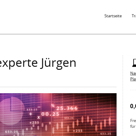
Jump to Navigation
Startseite
Tr
xperte Jürgen
Na
Pl
Fre
für