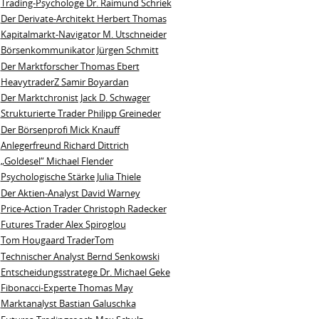
Trading-Psychologe Dr. Raimund Schriek
Der Derivate‑Architekt Herbert Thomas
Kapitalmarkt-Navigator M. Utschneider
Börsenkommunikator Jürgen Schmitt
Der Marktforscher Thomas Ebert
HeavytraderZ Samir Boyardan
Der Marktchronist Jack D. Schwager
Strukturierte Trader Philipp Greineder
Der Börsenprofi Mick Knauff
Anlegerfreund Richard Dittrich
„Goldesel“ Michael Flender
Psychologische Stärke Julia Thiele
Der Aktien-Analyst David Warney
Price-Action Trader Christoph Radecker
Futures Trader Alex Spiroglou
Tom Hougaard TraderTom
Technischer Analyst Bernd Senkowski
Entscheidungsstratege Dr. Michael Geke
Fibonacci-Experte Thomas May
Marktanalyst Bastian Galuschka