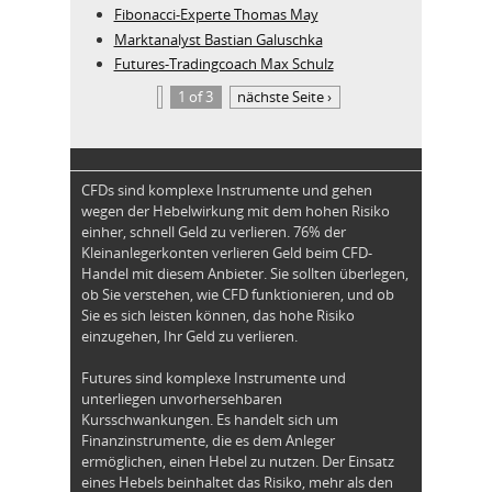
Fibonacci-Experte Thomas May
Marktanalyst Bastian Galuschka
Futures-Tradingcoach Max Schulz
1 of 3
nächste Seite ›
CFDs sind komplexe Instrumente und gehen
wegen der Hebelwirkung mit dem hohen Risiko
einher, schnell Geld zu verlieren. 76% der
Kleinanlegerkonten verlieren Geld beim CFD-
Handel mit diesem Anbieter. Sie sollten überlegen,
ob Sie verstehen, wie CFD funktionieren, und ob
Sie es sich leisten können, das hohe Risiko
einzugehen, Ihr Geld zu verlieren.
Futures sind komplexe Instrumente und
unterliegen unvorhersehbaren
Kursschwankungen. Es handelt sich um
Finanzinstrumente, die es dem Anleger
ermöglichen, einen Hebel zu nutzen. Der Einsatz
eines Hebels beinhaltet das Risiko, mehr als den