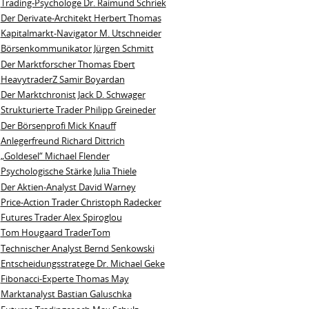
Trading-Psychologe Dr. Raimund Schriek
Der Derivate‑Architekt Herbert Thomas
Kapitalmarkt-Navigator M. Utschneider
Börsenkommunikator Jürgen Schmitt
Der Marktforscher Thomas Ebert
HeavytraderZ Samir Boyardan
Der Marktchronist Jack D. Schwager
Strukturierte Trader Philipp Greineder
Der Börsenprofi Mick Knauff
Anlegerfreund Richard Dittrich
„Goldesel“ Michael Flender
Psychologische Stärke Julia Thiele
Der Aktien-Analyst David Warney
Price-Action Trader Christoph Radecker
Futures Trader Alex Spiroglou
Tom Hougaard TraderTom
Technischer Analyst Bernd Senkowski
Entscheidungsstratege Dr. Michael Geke
Fibonacci-Experte Thomas May
Marktanalyst Bastian Galuschka