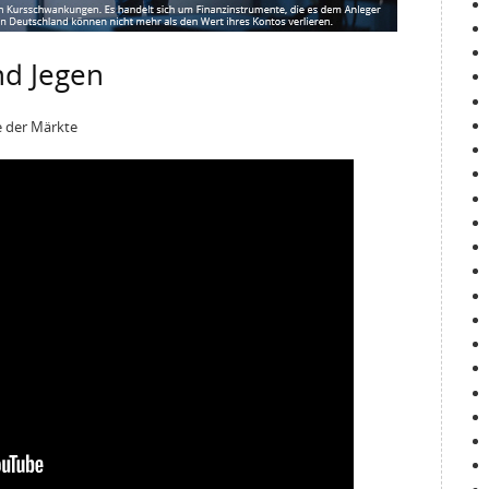
nd Jegen
e der Märkte