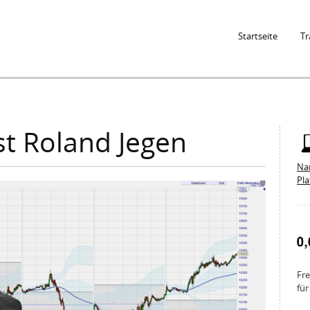
Jump to Navigation
Startseite
Tr
st Roland Jegen
Na
Pl
Fre
für