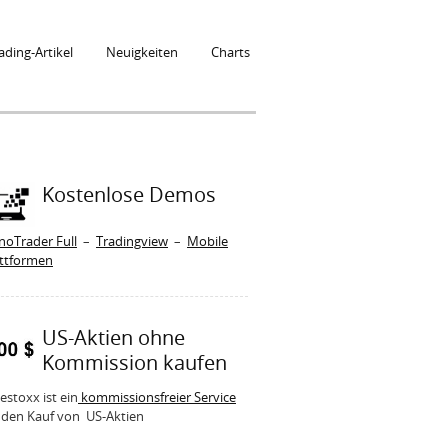
ading-Artikel
Neuigkeiten
Charts
Kostenlose Demos
noTrader Full
–
Tradingview
–
Mobile
attformen
US-Aktien ohne
Kommission kaufen
estoxx ist ein
kommissionsfreier Service
 den Kauf von US-Aktien