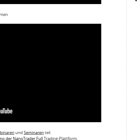
umen
ebinaren
und
Seminaren
teil.
emo der NanoTrader Full
Trading-Plattform.