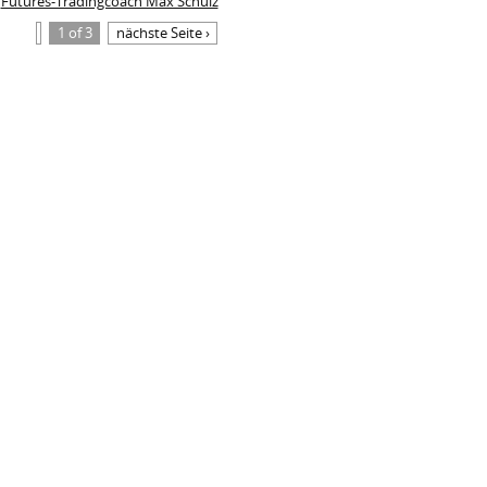
Futures-Tradingcoach Max Schulz
1 of 3
nächste Seite ›