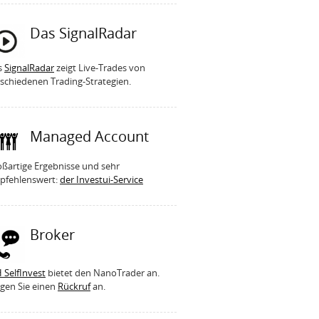
Das SignalRadar
s
SignalRadar
zeigt Live-Trades von
schiedenen Trading-Strategien.
Managed Account
ßartige Ergebnisse und sehr
pfehlenswert:
der Investui-Service
Broker
 SelfInvest
bietet den NanoTrader an.
gen Sie einen
Rückruf
an.