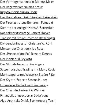
Der Vermögensarchitekt Markus Miller
Der Regelwerker Nikolas Kreuz
Krypto-Pionier Julian Hosp
Der Handelsarchitekt Stephan Feuerstein
Der Finanzstratege Benjamin Feingold
Stimme der Anleger Hans A. Bernecker
Kapitalmarktstratege Robert Halver
Trading mit Struktur Simon Betschinger
Dividendeninvestor Christian W. Röhl
Meister der Chartlogik Joe Ross
Der „Prince of the Pit“ Richard Dennis
Der Pionier Ed Seykota
Der Globale Investor Jim Rogers
Systematisches Trading mit Malte Kaub
Marktexperte mit Weitblick Stefan Riße
Der Krypto-Experte Sascha Huber
Finanzielle Klarheit mit Lisa Giering
Der Chart-Techniker F.G Wenner
Finanzbildungsexpertin Edda Vogt
Algo‑Architekt Dr. M. Blankenberg‑Teich