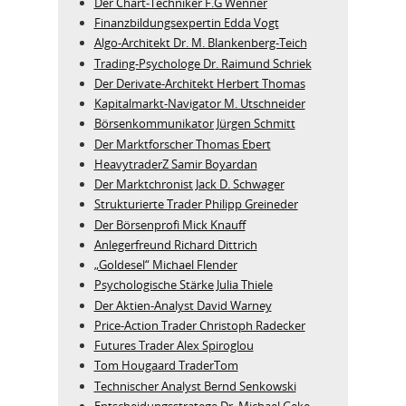
Der Chart-Techniker F.G Wenner
Finanzbildungsexpertin Edda Vogt
Algo‑Architekt Dr. M. Blankenberg‑Teich
Trading-Psychologe Dr. Raimund Schriek
Der Derivate‑Architekt Herbert Thomas
Kapitalmarkt-Navigator M. Utschneider
Börsenkommunikator Jürgen Schmitt
Der Marktforscher Thomas Ebert
HeavytraderZ Samir Boyardan
Der Marktchronist Jack D. Schwager
Strukturierte Trader Philipp Greineder
Der Börsenprofi Mick Knauff
Anlegerfreund Richard Dittrich
„Goldesel“ Michael Flender
Psychologische Stärke Julia Thiele
Der Aktien-Analyst David Warney
Price-Action Trader Christoph Radecker
Futures Trader Alex Spiroglou
Tom Hougaard TraderTom
Technischer Analyst Bernd Senkowski
Entscheidungsstratege Dr. Michael Geke