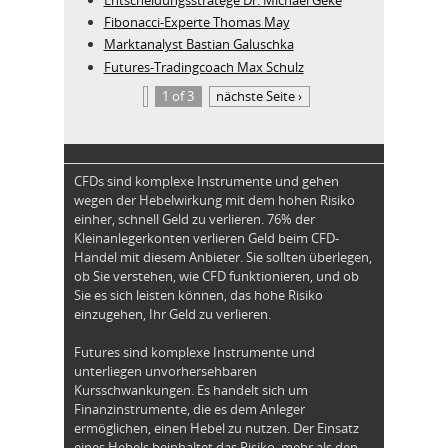
Fibonacci-Experte Thomas May
Marktanalyst Bastian Galuschka
Futures-Tradingcoach Max Schulz
1 of 3
nächste Seite ›
CFDs sind komplexe Instrumente und gehen
wegen der Hebelwirkung mit dem hohen Risiko
einher, schnell Geld zu verlieren. 76% der
Kleinanlegerkonten verlieren Geld beim CFD-
Handel mit diesem Anbieter. Sie sollten überlegen,
ob Sie verstehen, wie CFD funktionieren, und ob
Sie es sich leisten können, das hohe Risiko
einzugehen, Ihr Geld zu verlieren.
Futures sind komplexe Instrumente und
unterliegen unvorhersehbaren
Kursschwankungen. Es handelt sich um
Finanzinstrumente, die es dem Anleger
ermöglichen, einen Hebel zu nutzen. Der Einsatz
eines Hebels beinhaltet das Risiko, mehr als den