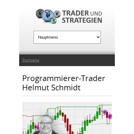
Jump to Navigation
Sie sind hier
Startseite
Programmierer-Trader
Helmut Schmidt