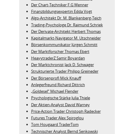
Der Chart-Techniker F.G Wenner
Finanzbildungsexpertin Edda Vogt
Algo‑Architekt Dr. M. Blankenberg‑Teich
Trading-Psychologe Dr. Raimund Schriek
Der Derivate‑Architekt Herbert Thomas
Kapitalmarkt-Navigator M. Utschneider
Börsenkommunikator Jürgen Schmitt
Der Marktforscher Thomas Ebert
HeavytraderZ Samir Boyardan
Der Marktchronist Jack D. Schwager
Strukturierte Trader Philipp Greineder
Der Börsenprofi Mick Knauff
Anlegerfreund Richard Dittrich
„Goldesel“ Michael Flender
Psychologische Stärke Julia Thiele
Der Aktien-Analyst David Warney
Price-Action Trader Christoph Radecker
Futures Trader Alex Spiroglou
Tom Hougaard TraderTom
Technischer Analyst Bernd Senkowski