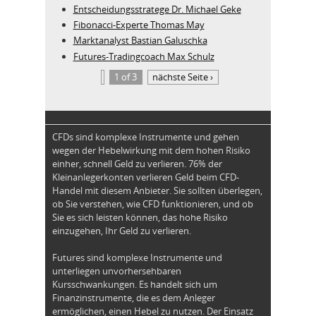
Entscheidungsstratege Dr. Michael Geke
Fibonacci-Experte Thomas May
Marktanalyst Bastian Galuschka
Futures-Tradingcoach Max Schulz
1 of 3
nächste Seite ›
CFDs sind komplexe Instrumente und gehen
wegen der Hebelwirkung mit dem hohen Risiko
einher, schnell Geld zu verlieren. 76% der
Kleinanlegerkonten verlieren Geld beim CFD-
Handel mit diesem Anbieter. Sie sollten überlegen,
ob Sie verstehen, wie CFD funktionieren, und ob
Sie es sich leisten können, das hohe Risiko
einzugehen, Ihr Geld zu verlieren.
Futures sind komplexe Instrumente und
unterliegen unvorhersehbaren
Kursschwankungen. Es handelt sich um
Finanzinstrumente, die es dem Anleger
ermöglichen, einen Hebel zu nutzen. Der Einsatz