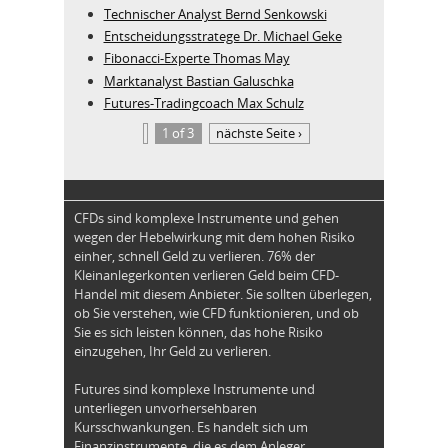
Technischer Analyst Bernd Senkowski
Entscheidungsstratege Dr. Michael Geke
Fibonacci-Experte Thomas May
Marktanalyst Bastian Galuschka
Futures-Tradingcoach Max Schulz
1 of 3
nächste Seite ›
CFDs sind komplexe Instrumente und gehen
wegen der Hebelwirkung mit dem hohen Risiko
einher, schnell Geld zu verlieren. 76% der
Kleinanlegerkonten verlieren Geld beim CFD-
Handel mit diesem Anbieter. Sie sollten überlegen,
ob Sie verstehen, wie CFD funktionieren, und ob
Sie es sich leisten können, das hohe Risiko
einzugehen, Ihr Geld zu verlieren.
Futures sind komplexe Instrumente und
unterliegen unvorhersehbaren
Kursschwankungen. Es handelt sich um
Finanzinstrumente, die es dem Anleger