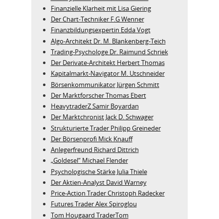
Finanzielle Klarheit mit Lisa Giering
Der Chart-Techniker F.G Wenner
Finanzbildungsexpertin Edda Vogt
Algo‑Architekt Dr. M. Blankenberg‑Teich
Trading-Psychologe Dr. Raimund Schriek
Der Derivate‑Architekt Herbert Thomas
Kapitalmarkt-Navigator M. Utschneider
Börsenkommunikator Jürgen Schmitt
Der Marktforscher Thomas Ebert
HeavytraderZ Samir Boyardan
Der Marktchronist Jack D. Schwager
Strukturierte Trader Philipp Greineder
Der Börsenprofi Mick Knauff
Anlegerfreund Richard Dittrich
„Goldesel“ Michael Flender
Psychologische Stärke Julia Thiele
Der Aktien-Analyst David Warney
Price-Action Trader Christoph Radecker
Futures Trader Alex Spiroglou
Tom Hougaard TraderTom