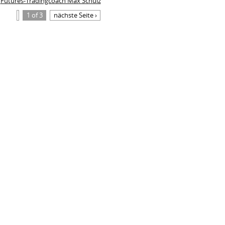
Futures-Tradingcoach Max Schulz
1 of 3
nächste Seite ›