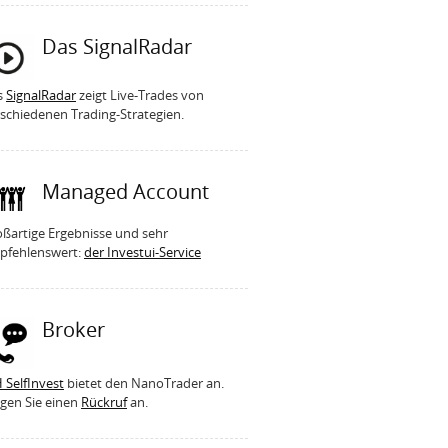
Das SignalRadar
s
SignalRadar
zeigt Live-Trades von
schiedenen Trading-Strategien.
Managed Account
ßartige Ergebnisse und sehr
pfehlenswert:
der Investui-Service
Broker
 SelfInvest
bietet den NanoTrader an.
gen Sie einen
Rückruf
an.