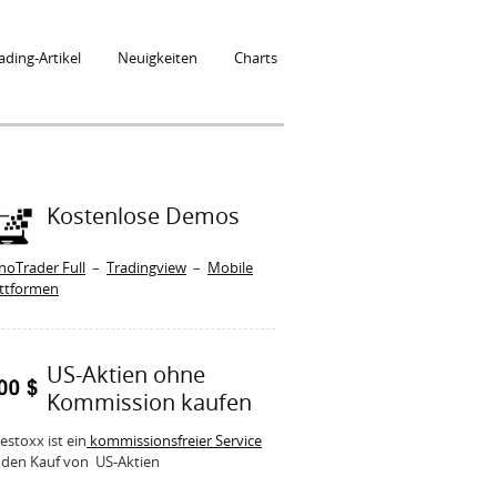
ading-Artikel
Neuigkeiten
Charts
Kostenlose Demos
noTrader Full
–
Tradingview
–
Mobile
attformen
US-Aktien ohne
Kommission kaufen
estoxx ist ein
kommissionsfreier Service
 den Kauf von US-Aktien