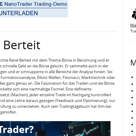
Ma
Tra
 Berteit
M
achte René Berteit mit dem Thema Börse in Berührung und er
chnelle Geld an die Börse gelockt. Er sammelte auch in der
en und er schnupperte in alle Bereiche der Analyse hinein. Sei
 Formationsanalyse, Elliott-Wellen, Fibonacci, Markttechnik oder
lles ganz genau an. Die Faszination für das Traden und die Börse
ckelte sich eine nachhaltige Formel: Eine definierte
esetzt (Machen), jeder einzelne Trade im Nachgang kontrolliert
 und eine Lehre daraus gezogen (Feedback und Optimierung), nur
rüfung zu unterziehen. Auch sein Tradingtagebuch hat ihm bei
 geholfen.