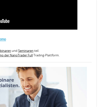
ebinaren
und
Seminaren
teil.
emo der NanoTrader Full
Trading-Plattform.