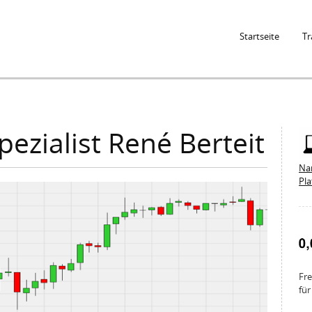
Jump to Navigation
Startseite
Tr
ezialist René Berteit
Na
Pl
Fre
für