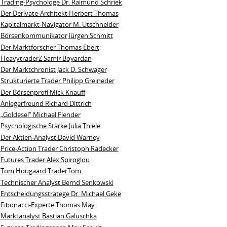
Trading-Psychologe Dr. Raimund Schriek
Der Derivate‑Architekt Herbert Thomas
Kapitalmarkt-Navigator M. Utschneider
Börsenkommunikator Jürgen Schmitt
Der Marktforscher Thomas Ebert
HeavytraderZ Samir Boyardan
Der Marktchronist Jack D. Schwager
Strukturierte Trader Philipp Greineder
Der Börsenprofi Mick Knauff
Anlegerfreund Richard Dittrich
„Goldesel“ Michael Flender
Psychologische Stärke Julia Thiele
Der Aktien-Analyst David Warney
Price-Action Trader Christoph Radecker
Futures Trader Alex Spiroglou
Tom Hougaard TraderTom
Technischer Analyst Bernd Senkowski
Entscheidungsstratege Dr. Michael Geke
Fibonacci-Experte Thomas May
Marktanalyst Bastian Galuschka