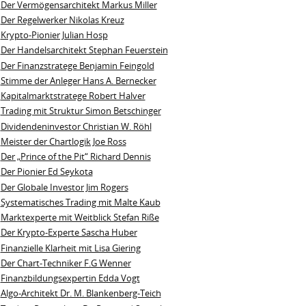
Der Vermögensarchitekt Markus Miller
Der Regelwerker Nikolas Kreuz
Krypto-Pionier Julian Hosp
Der Handelsarchitekt Stephan Feuerstein
Der Finanzstratege Benjamin Feingold
Stimme der Anleger Hans A. Bernecker
Kapitalmarktstratege Robert Halver
Trading mit Struktur Simon Betschinger
Dividendeninvestor Christian W. Röhl
Meister der Chartlogik Joe Ross
Der „Prince of the Pit“ Richard Dennis
Der Pionier Ed Seykota
Der Globale Investor Jim Rogers
Systematisches Trading mit Malte Kaub
Marktexperte mit Weitblick Stefan Riße
Der Krypto-Experte Sascha Huber
Finanzielle Klarheit mit Lisa Giering
Der Chart-Techniker F.G Wenner
Finanzbildungsexpertin Edda Vogt
Algo‑Architekt Dr. M. Blankenberg‑Teich