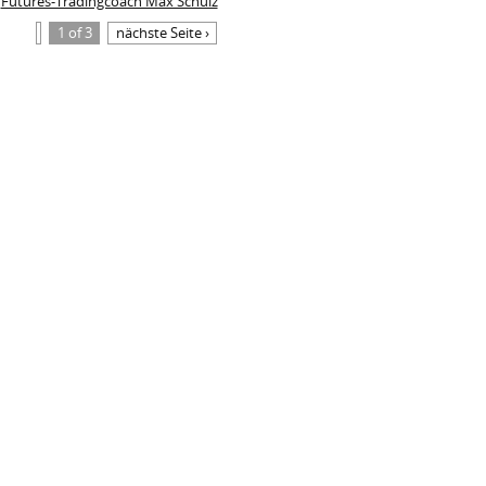
Futures-Tradingcoach Max Schulz
1 of 3
nächste Seite ›