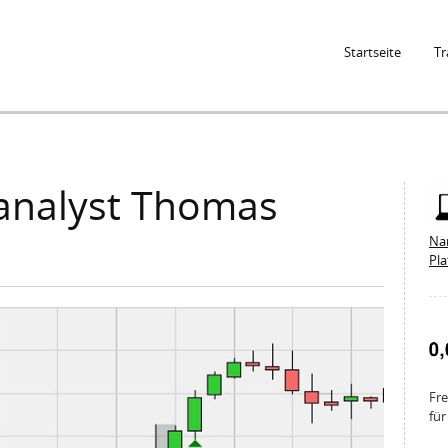
Jump to Navigation
Startseite
Tr
analyst Thomas
Na
Pl
Fre
für