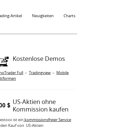
ading-Artikel
Neuigkeiten
Charts
Kostenlose Demos
noTrader Full
–
Tradingview
–
Mobile
attformen
US-Aktien ohne
Kommission kaufen
estoxx ist ein
kommissionsfreier Service
 den Kauf von US-Aktien