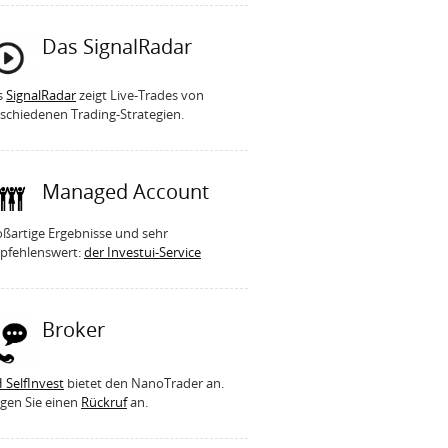
Das SignalRadar
s
SignalRadar
zeigt Live-Trades von
schiedenen Trading-Strategien.
Managed Account
ßartige Ergebnisse und sehr
pfehlenswert:
der Investui-Service
Broker
 SelfInvest
bietet den NanoTrader an.
gen Sie einen
Rückruf
an.