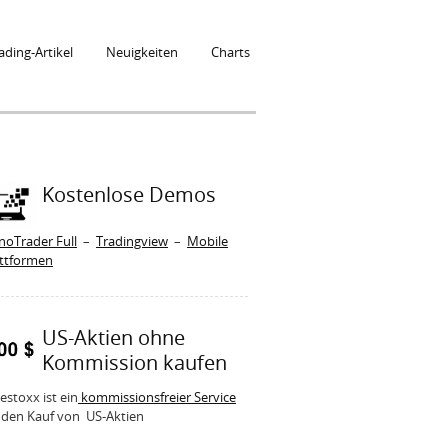
ading-Artikel
Neuigkeiten
Charts
Kostenlose Demos
noTrader Full
–
Tradingview
–
Mobile
attformen
US-Aktien ohne
Kommission kaufen
estoxx ist ein
kommissionsfreier Service
 den Kauf von US-Aktien