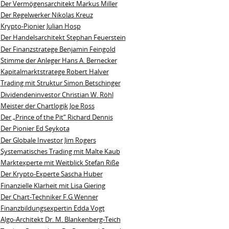
Der Vermögensarchitekt Markus Miller
Der Regelwerker Nikolas Kreuz
Krypto-Pionier Julian Hosp
Der Handelsarchitekt Stephan Feuerstein
Der Finanzstratege Benjamin Feingold
Stimme der Anleger Hans A. Bernecker
Kapitalmarktstratege Robert Halver
Trading mit Struktur Simon Betschinger
Dividendeninvestor Christian W. Röhl
Meister der Chartlogik Joe Ross
Der „Prince of the Pit“ Richard Dennis
Der Pionier Ed Seykota
Der Globale Investor Jim Rogers
Systematisches Trading mit Malte Kaub
Marktexperte mit Weitblick Stefan Riße
Der Krypto-Experte Sascha Huber
Finanzielle Klarheit mit Lisa Giering
Der Chart-Techniker F.G Wenner
Finanzbildungsexpertin Edda Vogt
Algo‑Architekt Dr. M. Blankenberg‑Teich