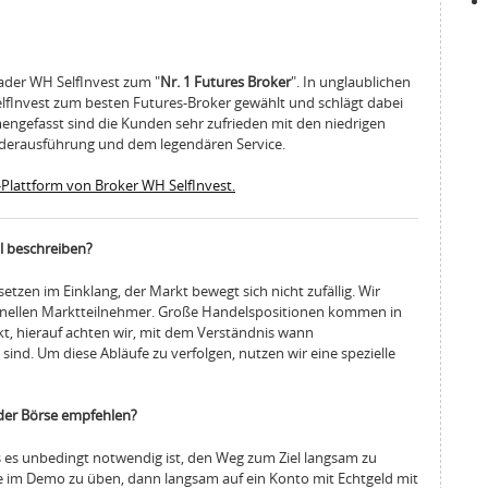
rader WH SelfInvest zum "
Nr. 1 Futures Broker
". In unglaublichen
elfInvest zum besten Futures-Broker gewählt und schlägt dabei
engefasst sind die Kunden sehr zufrieden mit den niedrigen
erausführung und dem legendären Service.
-Plattform von Broker WH SelfInvest.
l beschreiben?
setzen im Einklang, der Markt bewegt sich nicht zufällig. Wir
ionellen Marktteilnehmer. Große Handelspositionen kommen in
t, hierauf achten wir, mit dem Verständnis wann
ind. Um diese Abläufe zu verfolgen, nutzen wir eine spezielle
der Börse empfehlen?
ss es unbedingt notwendig ist, den Weg zum Ziel langsam zu
e im Demo zu üben, dann langsam auf ein Konto mit Echtgeld mit