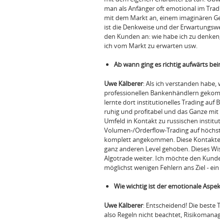
man als Anfänger oft emotional im Trad
mit dem Markt an, einem imaginären Ge
ist die Denkweise und der Erwartungswer
den Kunden an: wie habe ich zu denken
ich vom Markt zu erwarten usw.
Ab wann ging es richtig aufwärts be
Uwe Kälberer
: Als ich verstanden habe,
professionellen Bankenhändlern gekomm
lernte dort institutionelles Trading auf
ruhig und profitabel und das Ganze mit
Umfeld in Kontakt zu russischen institu
Volumen-/Orderflow-Trading auf höchste
komplett angekommen. Diese Kontakte p
ganz anderen Level gehoben. Dieses Wis
Algotrade weiter. Ich möchte den Kund
möglichst wenigen Fehlern ans Ziel - ei
Wie wichtig ist der emotionale Aspek
Uwe Kälberer
: Entscheidend! Die beste 
also Regeln nicht beachtet, Risikomanage