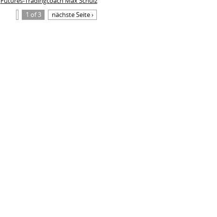
Futures-Tradingcoach Max Schulz
1 of 3
nächste Seite ›