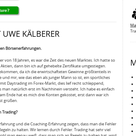
Ma
T UWE KÄLBERER
Tra
ühen Börsenerfahrungen.
M
er von 18 Jahren, es war die Zeit des neuen Marktes. Ich hatte so
 Aktien, dann bin ich auf gehebelte Zertifikate umgestiegen.
 gekommen, da ich die erwirtschafteten Gewinne größtenteils in
nd mir, wie das eben als junger Mann so ist, ein sportliches
mit Daytrading im Forex-Markt, dies lief recht schleppend,
 man natürlich erst im Nachhinein versteht. Ich habe es einfach
, am Ende hat es mich drei Konten gekostet, erst dann war ich
st grüßen.
m Trading?
 Erfahrung und die Coaching-Erfahrung zeigen, dass man die Fehler
eln zu halten. Wir lernen durch Fehler. Trading hat sehr viel
hl man genau weiß, dass man sich an Regeln zu halten hat, wird