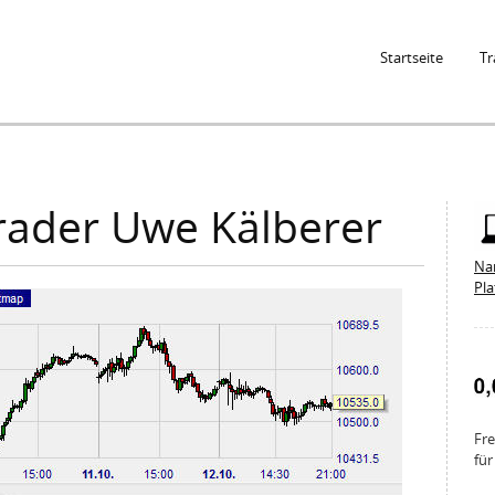
Jump to Navigation
Startseite
Tr
rader Uwe Kälberer
Na
Pl
Fre
für