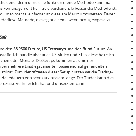
tscheidend, denn ohne eine funktionierende Methode kann man
isikomanagement kein Geld verdienen. Je besser die Methode ist,
d umso mental einfacher ist diese am Markt umzusetzen. Daher
derflow- Methode, diese gibt einem - wenn richtig eingesetzt -
Sie?
end den
S&P500
Future
,
US-Treasurys
und den
Bund Future
. Ab
offe. Ich handle aber auch US-Aktien und ETFs, diese halte ich
ochen oder Monate. Die Setups kommen aus meiner
über mehrere Einstiegsvarianten basierend auf gehandelten
ilität. Zum identifizieren dieser Setup nutzen wir die Trading-
r Haltedauern von sehr kurz bis sehr lange. Der Trader kann dies
prozesse verinnerlicht hat und umsetzten kann.