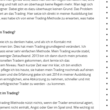
ing und hält sich an überhaupt keine Regeln mehr. Man legt sich
gner. Dabei gibt es dazu überhaupt keinen Grund. Das Problem
t an das Trading. Hier setze ich direkt in meiner Ausbildung bei
, was habe ich von einer Trading-Methode zu erwarten, was habe
im Trading?
 wie ich zu denken habe, und als ich in Kontakt mit
en bin. Dies hat mein Trading grundlegend verändert. Ich
 Basis einer sehr einfachen Methode. Mein Trading wurde stabil,
 weniger Zeitaufwand. 2013 bin ich dann durch mein privates
tionellen Tradern gekommen, dort lernte ich das
m Niveau. Nach kurzer Zeit war mir klar, ich bin endlich
flege ich bis heute, sie haben mein Trading nochmals auf einen
sen und die Erfahrung gebe ich seit 2014 in meiner Ausbildung
en ermöglichen, eine Abkürzung zu nehmen, schneller und mit
n erfolgreicher Trader zu werden - zu kommen.
t im Trading?
Trading-Methode nützt nichts, wenn der Trader emotional agiert,
ment nicht einhält, Angst oder Gier im Spiel sind. Wie wichtig ist