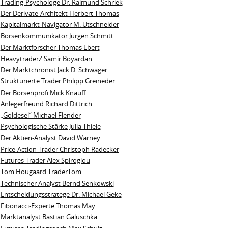
Trading-Psychologe Dr. Raimund Schriek
Der Derivate‑Architekt Herbert Thomas
Kapitalmarkt-Navigator M. Utschneider
Börsenkommunikator Jürgen Schmitt
Der Marktforscher Thomas Ebert
HeavytraderZ Samir Boyardan
Der Marktchronist Jack D. Schwager
Strukturierte Trader Philipp Greineder
Der Börsenprofi Mick Knauff
Anlegerfreund Richard Dittrich
„Goldesel“ Michael Flender
Psychologische Stärke Julia Thiele
Der Aktien-Analyst David Warney
Price-Action Trader Christoph Radecker
Futures Trader Alex Spiroglou
Tom Hougaard TraderTom
Technischer Analyst Bernd Senkowski
Entscheidungsstratege Dr. Michael Geke
Fibonacci-Experte Thomas May
Marktanalyst Bastian Galuschka