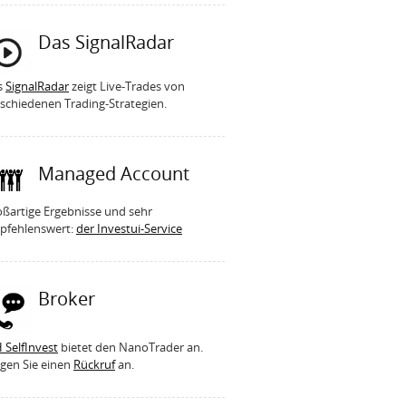
Das SignalRadar
s
SignalRadar
zeigt Live-Trades von
schiedenen Trading-Strategien.
Managed Account
ßartige Ergebnisse und sehr
pfehlenswert:
der Investui-Service
Broker
 SelfInvest
bietet den NanoTrader an.
gen Sie einen
Rückruf
an.