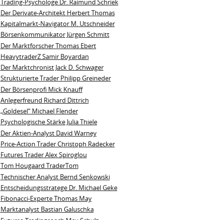
Trading-Psychologe Dr. Raimund Schriek
Der Derivate‑Architekt Herbert Thomas
Kapitalmarkt-Navigator M. Utschneider
Börsenkommunikator Jürgen Schmitt
Der Marktforscher Thomas Ebert
HeavytraderZ Samir Boyardan
Der Marktchronist Jack D. Schwager
Strukturierte Trader Philipp Greineder
Der Börsenprofi Mick Knauff
Anlegerfreund Richard Dittrich
„Goldesel“ Michael Flender
Psychologische Stärke Julia Thiele
Der Aktien-Analyst David Warney
Price-Action Trader Christoph Radecker
Futures Trader Alex Spiroglou
Tom Hougaard TraderTom
Technischer Analyst Bernd Senkowski
Entscheidungsstratege Dr. Michael Geke
Fibonacci-Experte Thomas May
Marktanalyst Bastian Galuschka