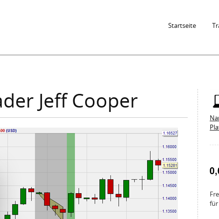
Jump to Navigation
Startseite
Tr
ader Jeff Cooper
Na
Pl
Fre
für