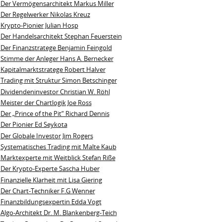
Der Vermögensarchitekt Markus Miller
Der Regelwerker Nikolas Kreuz
Krypto-Pionier Julian Hosp
Der Handelsarchitekt Stephan Feuerstein
Der Finanzstratege Benjamin Feingold
Stimme der Anleger Hans A. Bernecker
Kapitalmarktstratege Robert Halver
Trading mit Struktur Simon Betschinger
Dividendeninvestor Christian W. Röhl
Meister der Chartlogik Joe Ross
Der „Prince of the Pit“ Richard Dennis
Der Pionier Ed Seykota
Der Globale Investor Jim Rogers
Systematisches Trading mit Malte Kaub
Marktexperte mit Weitblick Stefan Riße
Der Krypto-Experte Sascha Huber
Finanzielle Klarheit mit Lisa Giering
Der Chart-Techniker F.G Wenner
Finanzbildungsexpertin Edda Vogt
Algo‑Architekt Dr. M. Blankenberg‑Teich