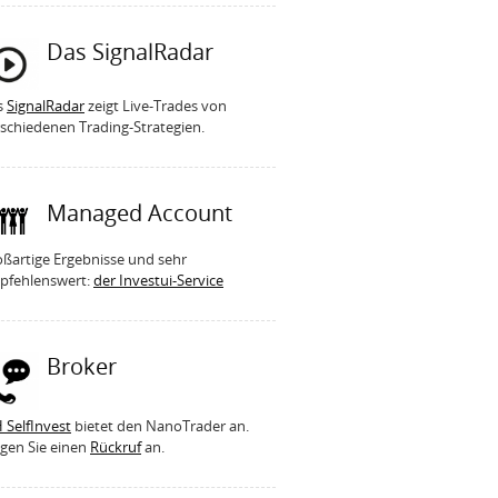
Das SignalRadar
s
SignalRadar
zeigt Live-Trades von
schiedenen Trading-Strategien.
Managed Account
ßartige Ergebnisse und sehr
pfehlenswert:
der Investui-Service
Broker
 SelfInvest
bietet den NanoTrader an.
gen Sie einen
Rückruf
an.