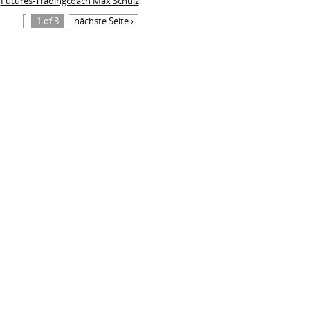
Futures-Tradingcoach Max Schulz
1 of 3
nächste Seite ›