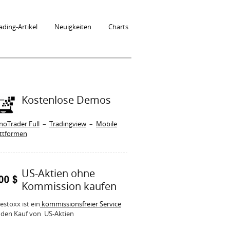
ading-Artikel
Neuigkeiten
Charts
Kostenlose Demos
noTrader Full
–
Tradingview
–
Mobile
attformen
US-Aktien ohne
Kommission kaufen
estoxx ist ein
kommissionsfreier Service
 den Kauf von US-Aktien