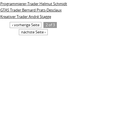
Programmierer-Trader Helmut Schmidt
GTAS Trader Bernard Prats-Desclaux
Kreativer Trader André Stagge
‹ vorherige Seite
2 of 3
nächste Seite ›