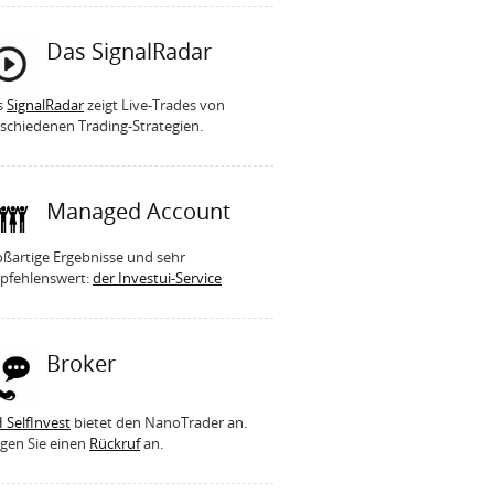
Das SignalRadar
s
SignalRadar
zeigt Live-Trades von
schiedenen Trading-Strategien.
Managed Account
ßartige Ergebnisse und sehr
pfehlenswert:
der Investui-Service
Broker
 SelfInvest
bietet den NanoTrader an.
gen Sie einen
Rückruf
an.