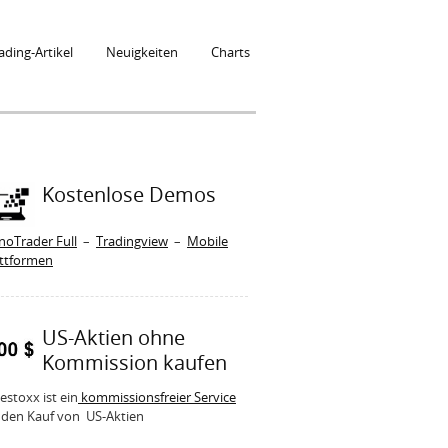
ading-Artikel
Neuigkeiten
Charts
Kostenlose Demos
noTrader Full
–
Tradingview
–
Mobile
attformen
US-Aktien ohne
Kommission kaufen
estoxx ist ein
kommissionsfreier Service
 den Kauf von US-Aktien