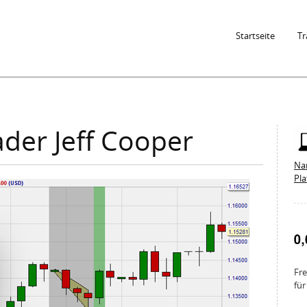
Jump to Navigation
Startseite
Tr
ader Jeff Cooper
Na
Pl
Fre
für