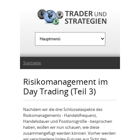
Jump to Navigation
Sie sind hier
Startseite
Risikomanagement im
Day Trading (Teil 3)
Nachdem wir die drei Schlüsselaspekte des
Risikomanagements - Handelsfrequenz,
Handelsdauer und Positionsgröße - besprochen
haben, wollen wir nun schauen, wie diese
zusammengefügt werden können. Vorher werden
wir verschiedene Index-Futures aus Sicht des