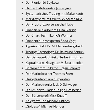
Der Pionier Ed Seykota
Der Globale Investor Jim Rogers
Systematisches Trading mit Malte Kaub
Marktexperte mit Weitblick Stefan Riße
Der Krypto-Experte Sascha Huber
Finanzielle Klarheit mit Lisa Giering
Der Chart-Techniker F.G Wenner
Finanzbildungsexpertin Edda Vogt
Algo‑Architekt Dr. M. Blankenberg‑Teich
Trading-Psychologe Dr. Raimund Schriek
Der Derivate‑Architekt Herbert Thomas
Kapitalmarkt-Navigator M. Utschneider
Börsenkommunikator Jürgen Schmitt
Der Marktforscher Thomas Ebert
HeavytraderZ Samir Boyardan
Der Marktchronist Jack D. Schwager
Strukturierte Trader Philipp Greineder
Der Börsenprofi Mick Knauff
Anlegerfreund Richard Dittrich
„Goldesel“ Michael Flender