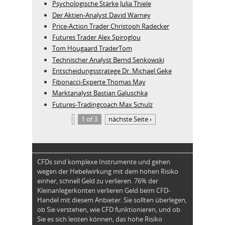
Psychologische Stärke Julia Thiele
Der Aktien-Analyst David Warney
Price-Action Trader Christoph Radecker
Futures Trader Alex Spiroglou
Tom Hougaard TraderTom
Technischer Analyst Bernd Senkowski
Entscheidungsstratege Dr. Michael Geke
Fibonacci-Experte Thomas May
Marktanalyst Bastian Galuschka
Futures-Tradingcoach Max Schulz
1 of 3
nächste Seite ›
CFDs sind komplexe Instrumente und gehen
wegen der Hebelwirkung mit dem hohen Risiko
einher, schnell Geld zu verlieren. 76% der
Kleinanlegerkonten verlieren Geld beim CFD-
Handel mit diesem Anbieter. Sie sollten überlegen,
ob Sie verstehen, wie CFD funktionieren, und ob
Sie es sich leisten können, das hohe Risiko