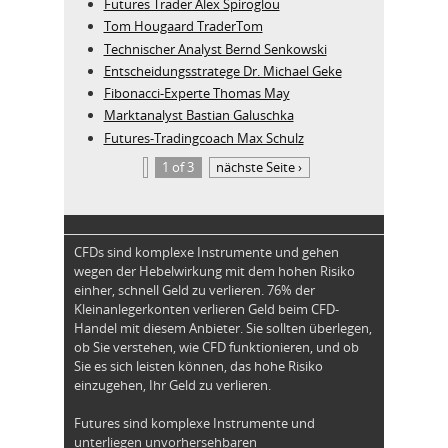
Futures Trader Alex Spiroglou
Tom Hougaard TraderTom
Technischer Analyst Bernd Senkowski
Entscheidungsstratege Dr. Michael Geke
Fibonacci-Experte Thomas May
Marktanalyst Bastian Galuschka
Futures-Tradingcoach Max Schulz
1 of 3
nächste Seite ›
CFDs sind komplexe Instrumente und gehen
wegen der Hebelwirkung mit dem hohen Risiko
einher, schnell Geld zu verlieren. 76% der
Kleinanlegerkonten verlieren Geld beim CFD-
Handel mit diesem Anbieter. Sie sollten überlegen,
ob Sie verstehen, wie CFD funktionieren, und ob
Sie es sich leisten können, das hohe Risiko
einzugehen, Ihr Geld zu verlieren.
Futures sind komplexe Instrumente und
unterliegen unvorhersehbaren