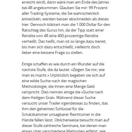
erreicht wird), dann wäre man am Ende des Jahres
bei 4R angekommen. Glauben Sie mir: 99 Prozent
aller Trading-Systeme, die Sie wahrscheinlich
entwickeln, werden besser abschneiden als dieses
hier. Dennoch blättert man die 1.000 Dollar für den
Ratschlag des Gurus hin, da der Tipp statt einer
Rendite von 4R eine 400-prozentige Rendite
verheißt. Das heißt, man ist so lange dazu bereit,
bis man sich dazu entschließt, vielleicht doch
lieber eine bessere Frage zu stellen.
Einige schaffen es wie durch ein Wunder auf die
nächste Stufe, die da lautet: »Zeigen Sie mir, wie
man es macht.« Urplötzlich begeben sie sich auf
eine wilde Suche nach der magischen
Methodologie, die ihnen eine Menge Geld
verspricht. Dies nennen einige die »Suche nach
dem Heiligen Gral«. Während dieser Suche
versucht unser Trader irgendetwas zu finden, das
ihm den geheimen Schlüssel für die
Schatzkammer unsagbarer Reichtümer in die
Hände fallen lässt. Üblicherweise besucht man auf
dieser Stufe zahlreiche Seminare, bei denen man
etwas über verschiedene Methoden erfährt, wie