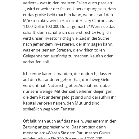
verliert – was in den meisten Fällen auch passiert
–, wird er weiter der festen Überzeugung sein, dass
er das große Geld machen kann, wenn er auf den
Märkten aktiv wird. »Hat nicht Hillary Clinton aus
1.000 Dollar 100.000 Dollar gemacht? Wenn sie das
schafft, dann schaffe ich das erst recht.« Folglich
wird unser Investor richtig viel Zeit in die Suche
nach jemandem investieren, der ihm sagen kann,
was er bei seinem Streben, die wirklich tollen
Gelegenheiten ausfindig zu machen, kaufen oder
verkaufen soll.
Ich kenne kaum jemanden, der dadurch, dass er
auf den Rat anderer gehört hat, durchweg Geld
verdient hat. Natürlich gibt es Ausnahmen, aber
nur sehr wenige. Mit der Zeit verlieren diejenigen,
die dem Rat anderer gefolgt sind und daraufhin ihr
Kapital verloren haben, den Mut und sind
schließlich weg vom Fenster.
Oft fällt man auch auf das herein, was einem in der
Zeitung angepriesen wird. Das hört sich dann
meist so an: »Wären Sie dem Rat unseres Gurus
gefolgt, hätten Sie 320 Prozent auf XYZ, 220