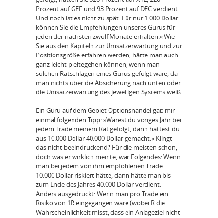
Prozent auf GEF und 93 Prozent auf DEC verdient.
Und noch ist es nicht zu spät. Für nur 1.000 Dollar
können Sie die Empfehlungen unseres Gurus für
jeden der nächsten zwölf Monate erhalten.« Wie
Sie aus den Kapiteln zur Umsatzerwartung und zur
Positionsgröße erfahren werden, hätte man auch
ganz leicht pleitegehen können, wenn man
solchen Ratschlägen eines Gurus gefolgt wäre, da
man nichts über die Absicherung nach unten oder
die Umsatzerwartung des jeweiligen Systems weiß.
Ein Guru auf dem Gebiet Optionshandel gab mir
einmal folgenden Tipp: »Wärest du voriges Jahr bei
jedem Trade meinem Rat gefolgt, dann hättest du
aus 10.000 Dollar 40.000 Dollar gemacht.« Klingt
das nicht beeindruckend? Für die meisten schon,
doch was er wirklich meinte, war Folgendes: Wenn
man bei jedem von ihm empfohlenen Trade
10.000 Dollar riskiert hätte, dann hätte man bis
zum Ende des Jahres 40.000 Dollar verdient.
Anders ausgedrückt: Wenn man pro Trade ein
Risiko von 1R eingegangen wäre (wobei R die
Wahrscheinlichkeit misst, dass ein Anlageziel nicht