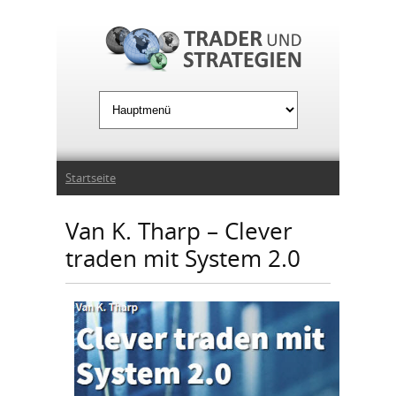
Jump to Navigation
Sie sind hier
Startseite
Van K. Tharp – Clever
traden mit System 2.0