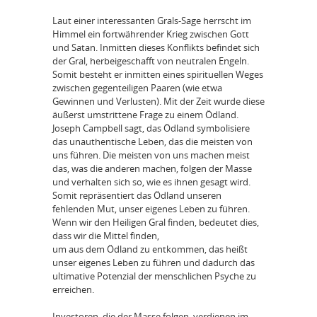
Laut einer interessanten Grals-Sage herrscht im
Himmel ein fortwährender Krieg zwischen Gott
und Satan. Inmitten dieses Konflikts befindet sich
der Gral, herbeigeschafft von neutralen Engeln.
Somit besteht er inmitten eines spirituellen Weges
zwischen gegenteiligen Paaren (wie etwa
Gewinnen und Verlusten). Mit der Zeit wurde diese
äußerst umstrittene Frage zu einem Ödland.
Joseph Campbell sagt, das Ödland symbolisiere
das unauthentische Leben, das die meisten von
uns führen. Die meisten von uns machen meist
das, was die anderen machen, folgen der Masse
und verhalten sich so, wie es ihnen gesagt wird.
Somit repräsentiert das Ödland unseren
fehlenden Mut, unser eigenes Leben zu führen.
Wenn wir den Heiligen Gral finden, bedeutet dies,
dass wir die Mittel finden,
um aus dem Ödland zu entkommen, das heißt
unser eigenes Leben zu führen und dadurch das
ultimative Potenzial der menschlichen Psyche zu
erreichen.
Investoren, die der Masse folgen, verdienen im