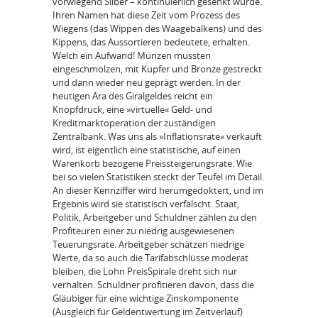
vorwiegend Silber – kontinuierlich gesenkt wurde.
Ihren Namen hat diese Zeit vom Prozess des
Wiegens (das Wippen des Waagebalkens) und des
Kippens, das Aussortieren bedeutete, erhalten.
Welch ein Aufwand! Münzen mussten
eingeschmolzen, mit Kupfer und Bronze gestreckt
und dann wieder neu geprägt werden. In der
heutigen Ära des Giralgeldes reicht ein
Knopfdruck, eine »virtuelle« Geld- und
Kreditmarktoperation der zuständigen
Zentralbank. Was uns als »Inflationsrate« verkauft
wird, ist eigentlich eine statistische, auf einen
Warenkorb bezogene Preissteigerungsrate. Wie
bei so vielen Statistiken steckt der Teufel im Detail.
An dieser Kennziffer wird herumgedoktert, und im
Ergebnis wird sie statistisch verfälscht. Staat,
Politik, Arbeitgeber und Schuldner zählen zu den
Profiteuren einer zu niedrig ausgewiesenen
Teuerungsrate. Arbeitgeber schätzen niedrige
Werte, da so auch die Tarifabschlüsse moderat
bleiben, die Lohn PreisSpirale dreht sich nur
verhalten. Schuldner profitieren davon, dass die
Gläubiger für eine wichtige Zinskomponente
(Ausgleich für Geldentwertung im Zeitverlauf)