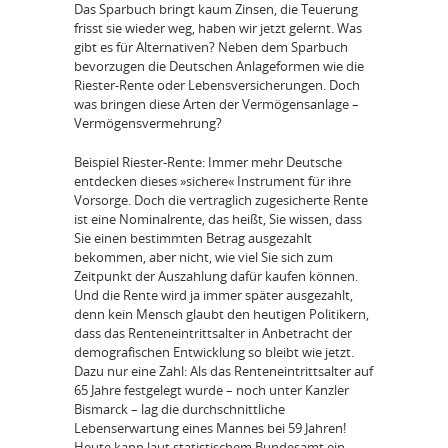
Das Sparbuch bringt kaum Zinsen, die Teuerung
frisst sie wieder weg, haben wir jetzt gelernt. Was
gibt es für Alternativen? Neben dem Sparbuch
bevorzugen die Deutschen Anlageformen wie die
Riester-Rente oder Lebensversicherungen. Doch
was bringen diese Arten der Vermögensanlage –
Vermögensvermehrung?
Beispiel Riester-Rente: Immer mehr Deutsche
entdecken dieses »sichere« Instrument für ihre
Vorsorge. Doch die vertraglich zugesicherte Rente
ist eine Nominalrente, das heißt, Sie wissen, dass
Sie einen bestimmten Betrag ausgezahlt
bekommen, aber nicht, wie viel Sie sich zum
Zeitpunkt der Auszahlung dafür kaufen können.
Und die Rente wird ja immer später ausgezahlt,
denn kein Mensch glaubt den heutigen Politikern,
dass das Renteneintrittsalter in Anbetracht der
demografischen Entwicklung so bleibt wie jetzt.
Dazu nur eine Zahl: Als das Renteneintrittsalter auf
65 Jahre festgelegt wurde – noch unter Kanzler
Bismarck – lag die durchschnittliche
Lebenserwartung eines Mannes bei 59 Jahren!
Heute kann laut statistischem Bundesamt ein