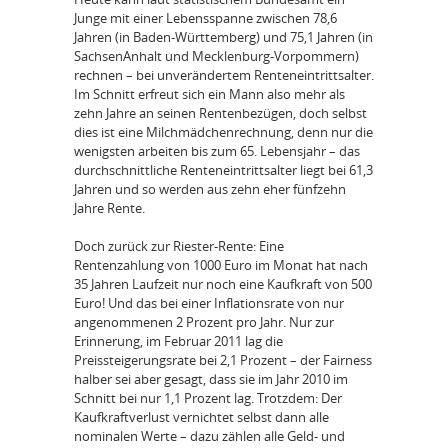
Junge mit einer Lebensspanne zwischen 78,6
Jahren (in Baden-Württemberg) und 75,1 Jahren (in
SachsenAnhalt und Mecklenburg-Vorpommern)
rechnen – bei unverändertem Renteneintrittsalter.
Im Schnitt erfreut sich ein Mann also mehr als
zehn Jahre an seinen Rentenbezügen, doch selbst
dies ist eine Milchmädchenrechnung, denn nur die
wenigsten arbeiten bis zum 65. Lebensjahr – das
durchschnittliche Renteneintrittsalter liegt bei 61,3
Jahren und so werden aus zehn eher fünfzehn
Jahre Rente.
Doch zurück zur Riester-Rente: Eine
Rentenzahlung von 1000 Euro im Monat hat nach
35 Jahren Laufzeit nur noch eine Kaufkraft von 500
Euro! Und das bei einer Inflationsrate von nur
angenommenen 2 Prozent pro Jahr. Nur zur
Erinnerung, im Februar 2011 lag die
Preissteigerungsrate bei 2,1 Prozent – der Fairness
halber sei aber gesagt, dass sie im Jahr 2010 im
Schnitt bei nur 1,1 Prozent lag. Trotzdem: Der
Kaufkraftverlust vernichtet selbst dann alle
nominalen Werte – dazu zählen alle Geld- und