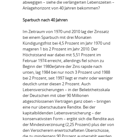
abwegigen – siehe die verlängerten Lebenszeiten –
Anlagehorizont von 40 Jahren bekommen?
Sparbuch nach 40 Jahren
Im Zeitraum von 1970 und 2010 lag der Zinssatz
bei einem Sparbuch mit drei Monaten
Kündigungsfrist bei 4,5 Prozent im Jahr 1970 und
mageren 1 bis 2 Prozent im Jahr 2010. Der
Höchststand war dabei mit 5,51 Prozent im
Februar 1974 erreicht, allerdings fiel schon zu
Beginn der 1980erJahre der Zins rapide nach
unten, lag 1984 bei nur noch 3 Prozent und 1988
bei 2 Prozent, seit 1997 liegt er mehr oder weniger
deutlich unter diesen 2 Prozent. Auch
Lebensversicherungen – in der Beliebtheitsskala
der Deutschen mit über 90 Millionen
abgeschlossenen Verträgen ganz oben – bringen
eine nur überschaubare Rendite. Bei der
kapitalbildenden Lebensversicherung – der
konservativsten Form – ergibt sich die Rendite aus
der Mindestverzinsung (2,25 Prozent) plus der von
den Versicherern erwirtschafteten Überschüsse,
die zu mindestens 90 Prozent ausbezahlt werden