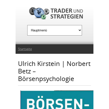
Jump to Navigation
Sie sind hier
Startseite
Ulrich Kirstein | Norbert
Betz –
Börsenpsychologie