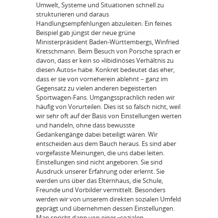
Umwelt, Systeme und Situationen schnell zu
strukturieren und daraus
Handlungsempfehlungen abzuleiten. Ein feines
Beispiel gab jüngst der neue grüne
Ministerpräsident Baden-Württembergs, Winfried
Kretschmann. Beim Besuch von Porsche sprach er
davon, dass er kein so »libidinöses Verhältnis zu
diesen Autos« habe. Konkret bedeutet das eher,
dass er sie von vorneherein ablehnt – ganz im
Gegensatz zu vielen anderen begeisterten
Sportwagen-Fans. Umgangssprachlich reden wir
häufig von Vorurteilen. Dies ist so falsch nicht, weil
wir sehr oft auf der Basis von Einstellungen werten
und handeln, ohne dass bewusste
Gedankengänge dabei beteiligt wären. Wir
entscheiden aus dem Bauch heraus. Es sind aber
vorgefasste Meinungen, die uns dabei leiten.
Einstellungen sind nicht angeboren. Sie sind
Ausdruck unserer Erfahrung oder erlernt. Sie
werden uns über das Elternhaus, die Schule,
Freunde und Vorbilder vermittelt. Besonders
werden wir von unserem direkten sozialen Umfeld
geprägt und übernehmen dessen Einstellungen.
Man spricht dann von einer »sozialen