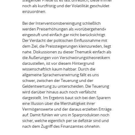
steigender Preise ist es fast unredlich, diese immer
noch als kurzfristig und der Volatilität geschuldet
einzuordnen.
Bei der Interventionsbereinigung schließlich
werden Preiserhöhungen als »vorübergehend«
eingestuft und einfach gar nicht berücksichtigt.
Der Verdacht der politischen Einflussnahme mit
dem Ziel, die Preissteigerungen kleinzureden, liegt
nahe. Diskussionen zu dieser Thematik einfach als
die Äußerungen von Verschwörungstheoretikern
darzustellen, ist vor diesem Hintergrund
wissenschaftlich kaum haltbar. Durch die
allgemeine Sprachenverwirrung fällt es uns
schwer, zwischen der Teuerung und der
Geldentwertung zu unterscheiden. Die Teuerung
wird darüber hinaus auch noch verfälscht
dargestellt. Im Ergebnis baut sich bei den Sparern
eine Illusion über die Werthaltigkeit ihrer
Vermögenswerte und der daraus erzielten Erträge
auf. Damit fühlen wir uns in Sparprodukten noch
sicher, welche eigentlich per se defizitär sind und
nach dem Zugriff des Finanzamtes ohnehin.