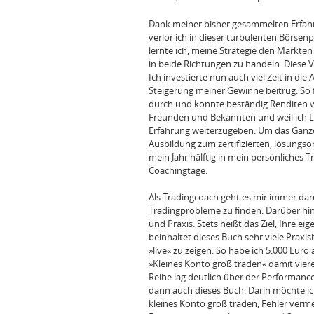
Dank meiner bisher gesammelten Erfa
verlor ich in dieser turbulenten Börsenp
lernte ich, meine Strategie den Märkten
in beide Richtungen zu handeln. Diese 
Ich investierte nun auch viel Zeit in d
Steigerung meiner Gewinne beitrug. So f
durch und konnte beständig Renditen vo
Freunden und Bekannten und weil ich L
Erfahrung weiterzugeben. Um das Ganze a
Ausbildung zum zertifizierten, lösungso
mein Jahr hälftig in mein persönliches 
Coachingtage.
Als Tradingcoach geht es mir immer da
Tradingprobleme zu finden. Darüber hi
und Praxis. Stets heißt das Ziel, Ihre 
beinhaltet dieses Buch sehr viele Praxis
»live« zu zeigen. So habe ich 5.000 Eur
»Kleines Konto groß traden« damit vie
Reihe lag deutlich über der Performan
dann auch dieses Buch. Darin möchte ich
kleines Konto groß traden, Fehler verme