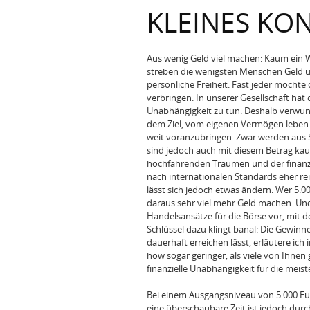
KLEINES KO
Aus wenig Geld viel machen: Kaum ein Wu
streben die wenigsten Menschen Geld um 
persönliche Freiheit. Fast jeder möcht
verbringen. In unserer Gesellschaft hat 
Unabhängigkeit zu tun. Deshalb verwund
dem Ziel, vom eigenen Vermögen leben z
weit voranzubringen. Zwar werden aus 5.
sind jedoch auch mit diesem Betrag kau
hochfahrenden Träumen und der finanzie
nach internationalen Standards eher rei
lässt sich jedoch etwas ändern. Wer 5.0
daraus sehr viel mehr Geld machen. Und
Handelsansätze für die Börse vor, mit de
Schlüssel dazu klingt banal: Die Gewinne
dauerhaft erreichen lässt, erläutere ich
how sogar geringer, als viele von Ihne
finanzielle Unabhängigkeit für die meist
Bei einem Ausgangsniveau von 5.000 Euro
eine überschaubare Zeit ist jedoch durcha