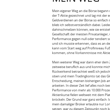
Mein eigener Weg an die Börse begann w
der T-Aktie gezeichnet und lag mit der 
Geldverdienen an der Börse so einfach i
blieb ich selbstverständlich dabei. Lei
dahinschmelzen können, wie sie entsteh
Gesellschaft der meisten Privatanleger,
Performance gegen null oder tendiert s
und ich musste erkennen, dass es an der
kann vom Start weg auf Profiniveau Fußb
kommen, ohne Vorkenntnisse mit Aktie
Mein weiterer Weg war dann eher dem Zuf
zeitweise beruflich aus und konnte mich
Rückwirkend betrachtet weiß ich jedoch
oben und mein Tradingkonto tat das Gle
Entscheidung, meinen bisherigen Job an
arbeiten. In dieser Zeit lief alles noch 
Performance von mehr als 10.000 Proze
Aktienkurse fielen weltweit mit dem P
bröckeln. Der Grund war ganz einfach: 
mein damaliger Broker erlaubte nur Lo
setzen, war zu diesem Zeitpunkt noch k