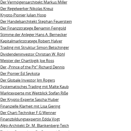
Der Vermögensarchitekt Markus Miller
Der Regelwerker Nikolas Kreuz
Krypto-Pionier Julian Hosp
Der Handelsarchitekt Stephan Feuerstein
Der Finanzstratege Benjamin Feingold
Stimme der Anleger Hans A. Bernecker
Kapitalmarktstratege Robert Halver
Trading mit Struktur Simon Betschinger
Dividendeninvestor Christian W. Röhl
Meister der Chartlogik Joe Ross
Der „Prince of the Pit“ Richard Dennis
Der Pionier Ed Seykota
Der Globale Investor Jim Rogers
Systematisches Trading mit Malte Kaub
Marktexperte mit Weitblick Stefan Riße
Der Krypto-Experte Sascha Huber
Finanzielle Klarheit mit Lisa Giering
Der Chart-Techniker F.G Wenner
Finanzbildungsexpertin Edda Vogt
Algo‑Architekt Dr. M. Blankenberg‑Teich