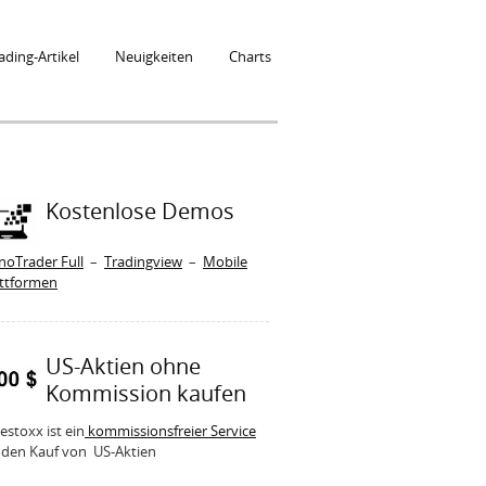
ading-Artikel
Neuigkeiten
Charts
Kostenlose Demos
noTrader Full
–
Tradingview
–
Mobile
attformen
US-Aktien ohne
Kommission kaufen
estoxx ist ein
kommissionsfreier Service
 den Kauf von US-Aktien