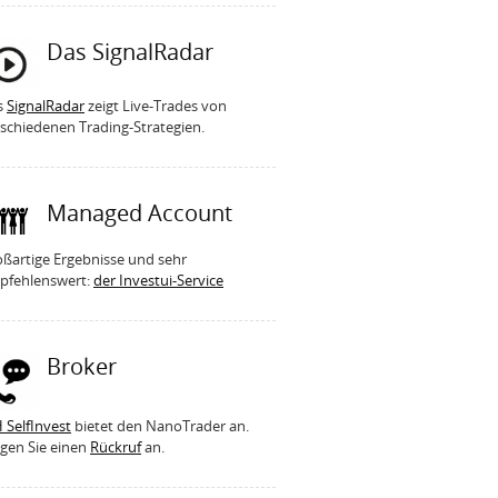
Das SignalRadar
s
SignalRadar
zeigt Live-Trades von
schiedenen Trading-Strategien.
Managed Account
ßartige Ergebnisse und sehr
pfehlenswert:
der Investui-Service
Broker
 SelfInvest
bietet den NanoTrader an.
gen Sie einen
Rückruf
an.