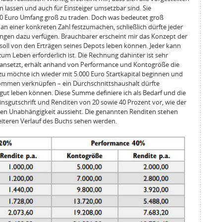
 lassen und auch für Einsteiger umsetzbar sind. Sie
000 Euro Umfang groß zu traden. Doch was bedeutet groß
 an einer konkreten Zahl festzumachen, schließlich dürfte jeder
ngen dazu verfügen. Brauchbarer erscheint mir das Konzept der
 soll von den Erträgen seines Depots leben können. Jeder kann
um Leben erforderlich ist. Die Rechnung dahinter ist sehr
ansetzt, erhält anhand von Performance und Kontogröße die
u möchte ich wieder mit 5.000 Euro Startkapital beginnen und
kommen verknüpfen – ein Durchschnittshaushalt dürfte
 gut leben können. Diese Summe definiere ich als Bedarf und die
Zinsgutschrift und Renditen von 20 sowie 40 Prozent vor, wie der
ellen Unabhängigkeit aussieht. Die genannten Renditen stehen
 weiteren Verlauf des Buchs sehen werden.