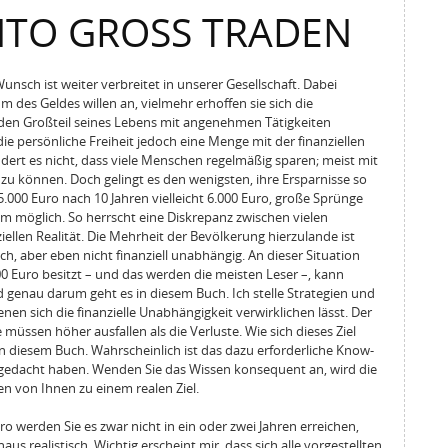
NTO GROSS TRADEN
nsch ist weiter verbreitet in unserer Gesellschaft. Dabei
des Geldes willen an, vielmehr erhoffen sie sich die
e den Großteil seines Lebens mit angenehmen Tätigkeiten
die persönliche Freiheit jedoch eine Menge mit der finanziellen
ert es nicht, dass viele Menschen regelmäßig sparen; meist mit
u können. Doch gelingt es den wenigsten, ihre Ersparnisse so
000 Euro nach 10 Jahren vielleicht 6.000 Euro, große Sprünge
m möglich. So herrscht eine Diskrepanz zwischen vielen
llen Realität. Die Mehrheit der Bevölkerung hierzulande ist
ch, aber eben nicht finanziell unabhängig. An dieser Situation
00 Euro besitzt – und das werden die meisten Leser –, kann
 genau darum geht es in diesem Buch. Ich stelle Strategien und
nen sich die finanzielle Unabhängigkeit verwirklichen lässt. Der
 müssen höher ausfallen als die Verluste. Wie sich dieses Ziel
 in diesem Buch. Wahrscheinlich ist das dazu erforderliche Know-
n gedacht haben. Wenden Sie das Wissen konsequent an, wird die
en von Ihnen zu einem realen Ziel.
 werden Sie es zwar nicht in ein oder zwei Jahren erreichen,
us realistisch. Wichtig erscheint mir, dass sich alle vorgestellten