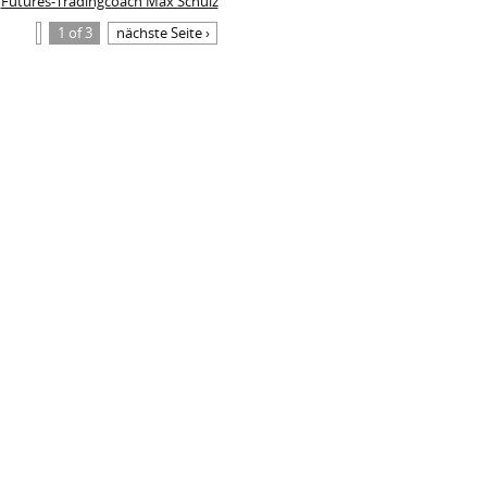
Futures-Tradingcoach Max Schulz
1 of 3
nächste Seite ›