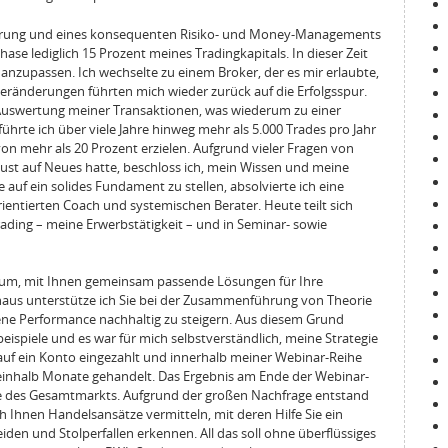
hrung und eines konsequenten Risiko- und Money-Managements
hase lediglich 15 Prozent meines Tradingkapitals. In dieser Zeit
 anzupassen. Ich wechselte zu einem Broker, der es mir erlaubte,
Veränderungen führten mich wieder zurück auf die Erfolgsspur.
ie Auswertung meiner Transaktionen, was wiederum zu einer
ührte ich über viele Jahre hinweg mehr als 5.000 Trades pro Jahr
n mehr als 20 Prozent erzielen. Aufgrund vieler Fragen von
ust auf Neues hatte, beschloss ich, mein Wissen und meine
uf ein solides Fundament zu stellen, absolvierte ich eine
rientierten Coach und systemischen Berater. Heute teilt sich
Trading – meine Erwerbstätigkeit – und in Seminar- sowie
rum, mit Ihnen gemeinsam passende Lösungen für Ihre
naus unterstütze ich Sie bei der Zusammenführung von Theorie
eigene Performance nachhaltig zu steigern. Aus diesem Grund
beispiele und es war für mich selbstverständlich, meine Strategie
o auf ein Konto eingezahlt und innerhalb meiner Webinar-Reihe
reinhalb Monate gehandelt. Das Ergebnis am Ende der Webinar-
ce des Gesamtmarkts. Aufgrund der großen Nachfrage entstand
 Ihnen Handelsansätze vermitteln, mit deren Hilfe Sie ein
iden und Stolperfallen erkennen. All das soll ohne überflüssiges