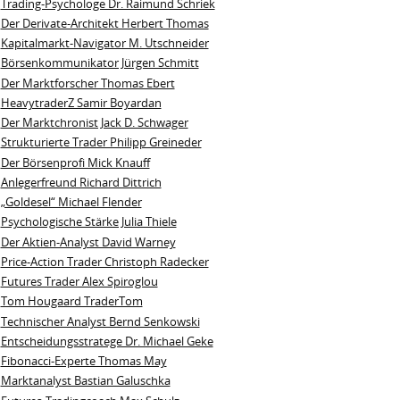
Trading-Psychologe Dr. Raimund Schriek
Der Derivate‑Architekt Herbert Thomas
Kapitalmarkt-Navigator M. Utschneider
Börsenkommunikator Jürgen Schmitt
Der Marktforscher Thomas Ebert
HeavytraderZ Samir Boyardan
Der Marktchronist Jack D. Schwager
Strukturierte Trader Philipp Greineder
Der Börsenprofi Mick Knauff
Anlegerfreund Richard Dittrich
„Goldesel“ Michael Flender
Psychologische Stärke Julia Thiele
Der Aktien-Analyst David Warney
Price-Action Trader Christoph Radecker
Futures Trader Alex Spiroglou
Tom Hougaard TraderTom
Technischer Analyst Bernd Senkowski
Entscheidungsstratege Dr. Michael Geke
Fibonacci-Experte Thomas May
Marktanalyst Bastian Galuschka