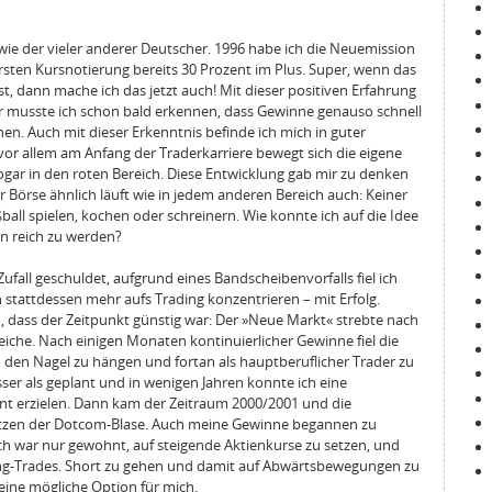
ie der vieler anderer Deutscher. 1996 habe ich die Neuemission
ersten Kursnotierung bereits 30 Prozent im Plus. Super, wenn das
st, dann mache ich das jetzt auch! Mit dieser positiven Erfahrung
der musste ich schon bald erkennen, dass Gewinne genauso schnell
en. Auch mit dieser Erkenntnis befinde ich mich in guter
 vor allem am Anfang der Traderkarriere bewegt sich die eigene
ogar in den roten Bereich. Diese Entwicklung gab mir zu denken
 Börse ähnlich läuft wie in jedem anderen Bereich auch: Keiner
all spielen, kochen oder schreinern. Wie konnte ich auf die Idee
n reich zu werden?
all geschuldet, aufgrund eines Bandscheibenvorfalls fiel ich
 stattdessen mehr aufs Trading konzentrieren – mit Erfolg.
, dass der Zeitpunkt günstig war: Der »Neue Markt« strebte nach
iche. Nach einigen Monaten kontinuierlicher Gewinne fiel die
 den Nagel zu hängen und fortan als hauptberuflicher Trader zu
besser als geplant und in wenigen Jahren konnte ich eine
nt erzielen. Dann kam der Zeitraum 2000/2001 und die
latzen der Dotcom-Blase. Auch meine Gewinne begannen zu
Ich war nur gewohnt, auf steigende Aktienkurse zu setzen, und
ng-Trades. Short zu gehen und damit auf Abwärtsbewegungen zu
eine mögliche Option für mich.