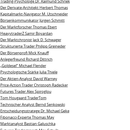
Trading-Psychologe Dr. Raimund Schriek
Der Derivate‑Architekt Herbert Thomas
Kapitalmarkt-Navigator M. Utschneider
Börsenkommunikator Jürgen Schmitt
Der Marktforscher Thomas Ebert
HeavytraderZ Samir Boyardan
Der Marktchronist Jack D. Schwager
Strukturierte Trader Philipp Greineder
Der Börsenprofi Mick Knauff
Anlegerfreund Richard Dittrich
„Goldesel“ Michael Flender
Psychologische Stärke Julia Thiele
Der Aktien-Analyst David Warney
Price-Action Trader Christoph Radecker
Futures Trader Alex Spiroglou
Tom Hougaard TraderTom
Technischer Analyst Bernd Senkowski
Entscheidungsstratege Dr. Michael Geke
Fibonacci-Experte Thomas May
Marktanalyst Bastian Galuschka