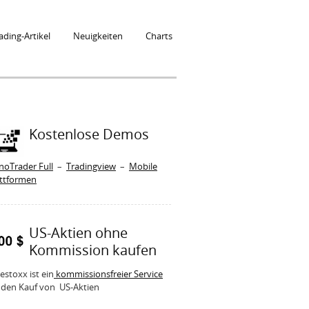
ading-Artikel
Neuigkeiten
Charts
Kostenlose Demos
noTrader Full
–
Tradingview
–
Mobile
attformen
US-Aktien ohne
Kommission kaufen
estoxx ist ein
kommissionsfreier Service
 den Kauf von US-Aktien