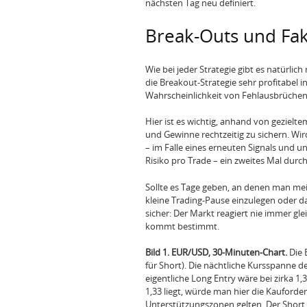
nächsten Tag neu definiert.
Break-Outs und Fa
Wie bei jeder Strategie gibt es natürlic
die Breakout-Strategie sehr profitabel 
Wahrscheinlichkeit von Fehlausbrüchen
Hier ist es wichtig, anhand von gezielt
und Gewinne rechtzeitig zu sichern. Wir
– im Falle eines erneuten Signals und 
Risiko pro Trade – ein zweites Mal durc
Sollte es Tage geben, an denen man mei
kleine Trading-Pause einzulegen oder da
sicher: Der Markt reagiert nie immer gl
kommt bestimmt.
Bild 1. EUR/USD, 30-Minuten-Chart.
Die 
für Short). Die nächtliche Kursspanne de
eigentliche Long Entry wäre bei zirka 1
1,33 liegt, würde man hier die Kauforder
Unterstützungszonen gelten. Der Short 