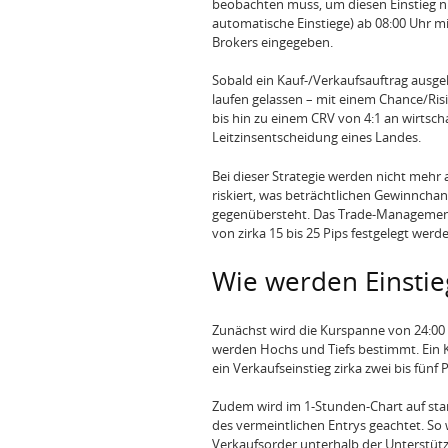
beobachten muss, um diesen Einstieg n
automatische Einstiege) ab 08:00 Uhr mi
Brokers eingegeben.
Sobald ein Kauf-/Verkaufsauftrag ausge
laufen gelassen – mit einem Chance/Ris
bis hin zu einem CRV von 4:1 an wirtsch
Leitzinsentscheidung eines Landes.
Bei dieser Strategie werden nicht mehr 
riskiert, was beträchtlichen Gewinnchan
gegenübersteht. Das Trade-Management 
von zirka 15 bis 25 Pips festgelegt werd
Wie werden Einstie
Zunächst wird die Kurspanne von 24:00 b
werden Hochs und Tiefs bestimmt. Ein Ka
ein Verkaufseinstieg zirka zwei bis fünf 
Zudem wird im 1-Stunden-Chart auf sta
des vermeintlichen Entrys geachtet. So
Verkaufsorder unterhalb der Unterstütz