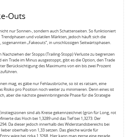
ke-Outs
h nicht nur Sonnen-, sondern auch Schattenseiten. So funktioniert
in Trendphasen und volatilen Märkten, jedoch häuft sich die
, sogenannten „Fakeouts“, in unschlüssigen Seitwärtsphasen.
em Nachziehen der Stopps (Trailing-Stopp) Verluste zu begrenzen
d ein Trade im Minus ausgestoppt, gibt es die Option, den Trade
unter Berücksichtigung des Maximums von ein bis zwei Prozent
hzuführen.
nen mag, es gäbe nur Fehlausbrüche, so ist es ratsam, eine
s Risiko pro Position noch weiter zu minimieren. Denn eines ist
eich, aber die nächste gewinnbringende Phase für die Strategie
Einstiegszonen sind als Kreise gekennzeichnet (grün für Long, rot
finierte das Hoch bei 1,3289 und das Tief bei 1,3273. Der
,3294. Da dieser jedoch innerhalb des Widerstandsbereichs bei
 lieber oberhalb von 1,33 setzen. Das gleiche würde für
Entry wäre bei zirka 1,3268. Hier kann man gerne eine gerade