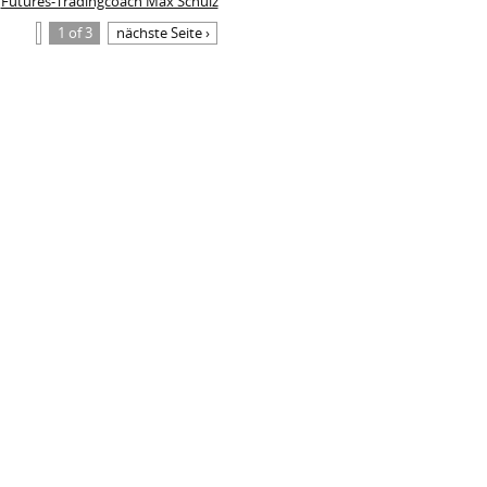
Futures-Tradingcoach Max Schulz
1 of 3
nächste Seite ›