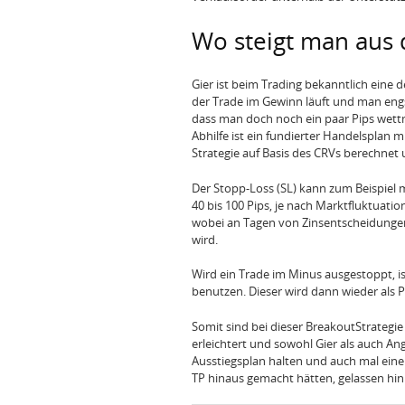
Wo steigt man aus
Gier ist beim Trading bekanntlich eine 
der Trade im Gewinn läuft und man engs
dass man doch noch ein paar Pips wettm
Abhilfe ist ein fundierter Handelsplan m
Strategie auf Basis des CRVs berechnet 
Der Stopp-Loss (SL) kann zum Beispiel mit
40 bis 100 Pips, je nach Marktfluktuati
wobei an Tagen von Zinsentscheidungen 
wird.
Wird ein Trade im Minus ausgestoppt, is
benutzen. Dieser wird dann wieder als 
Somit sind bei dieser BreakoutStrategie 
erleichtert und sowohl Gier als auch An
Ausstiegsplan halten und auch mal ein
TP hinaus gemacht hätten, gelassen h