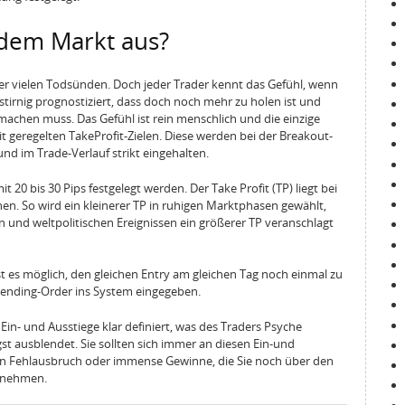
 dem Markt aus?
der vielen Todsünden. Doch jeder Trader kennt das Gefühl, wenn
tirnig prognostiziert, dass doch noch mehr zu holen ist und
achen muss. Das Gefühl ist rein menschlich und die einzige
it geregelten TakeProfit-Zielen. Diese werden bei der Breakout-
und im Trade-Verlauf strikt eingehalten.
 20 bis 30 Pips festgelegt werden. Der Take Profit (TP) liegt bei
onen. So wird ein kleinerer TP in ruhigen Marktphasen gewählt,
und weltpolitischen Ereignissen ein größerer TP veranschlagt
t es möglich, den gleichen Entry am gleichen Tag noch einmal zu
Pending-Order ins System eingegeben.
Ein- und Ausstiege klar definiert, was des Traders Psyche
gst ausblendet. Sie sollten sich immer an diesen Ein-und
en Fehlausbruch oder immense Gewinne, die Sie noch über den
innehmen.