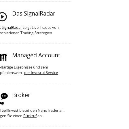
Das SignalRadar
s
SignalRadar
zeigt Live-Trades von
schiedenen Trading-Strategien.
Managed Account
ßartige Ergebnisse und sehr
pfehlenswert:
der Investui-Service
Broker
 SelfInvest
bietet den NanoTrader an.
gen Sie einen
Rückruf
an.