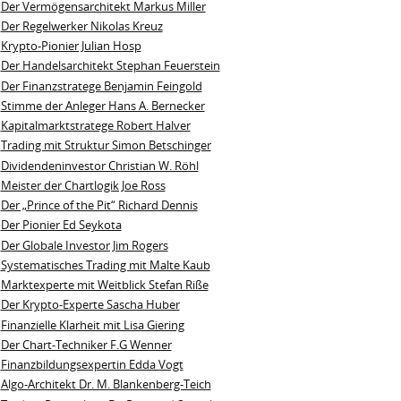
Der Vermögensarchitekt Markus Miller
Der Regelwerker Nikolas Kreuz
Krypto-Pionier Julian Hosp
Der Handelsarchitekt Stephan Feuerstein
Der Finanzstratege Benjamin Feingold
Stimme der Anleger Hans A. Bernecker
Kapitalmarktstratege Robert Halver
Trading mit Struktur Simon Betschinger
Dividendeninvestor Christian W. Röhl
Meister der Chartlogik Joe Ross
Der „Prince of the Pit“ Richard Dennis
Der Pionier Ed Seykota
Der Globale Investor Jim Rogers
Systematisches Trading mit Malte Kaub
Marktexperte mit Weitblick Stefan Riße
Der Krypto-Experte Sascha Huber
Finanzielle Klarheit mit Lisa Giering
Der Chart-Techniker F.G Wenner
Finanzbildungsexpertin Edda Vogt
Algo‑Architekt Dr. M. Blankenberg‑Teich