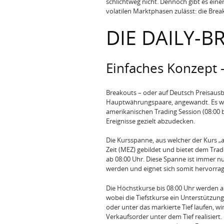
schlichtweg nicht. Dennoch gibt es ein
volatilen Marktphasen zulässt: die Brea
DIE DAILY-B
Einfaches Konzept 
Breakouts – oder auf Deutsch Preisausb
Hauptwährungspaare, angewandt. Es we
amerikanischen Trading Session (08:00 
Ereignisse gezielt abzudecken.
Die Kursspanne, aus welcher der Kurs „a
Zeit (MEZ) gebildet und bietet dem Tr
ab 08:00 Uhr. Diese Spanne ist immer nur
werden und eignet sich somit hervorrag
Die Höchstkurse bis 08:00 Uhr werden 
wobei die Tiefstkurse ein Unterstützung
oder unter das markierte Tief laufen, 
Verkaufsorder unter dem Tief realisiert.