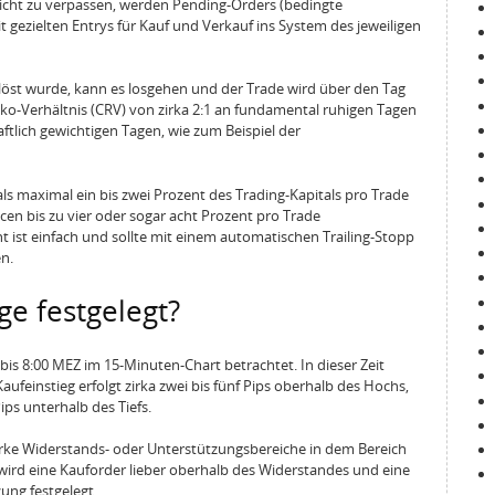
icht zu verpassen, werden Pending-Orders (bedingte
t gezielten Entrys für Kauf und Verkauf ins System des jeweiligen
löst wurde, kann es losgehen und der Trade wird über den Tag
iko-Verhältnis (CRV) von zirka 2:1 an fundamental ruhigen Tagen
aftlich gewichtigen Tagen, wie zum Beispiel der
als maximal ein bis zwei Prozent des Trading-Kapitals pro Trade
cen bis zu vier oder sogar acht Prozent pro Trade
ist einfach und sollte mit einem automatischen Trailing-Stopp
en.
ge festgelegt?
is 8:00 MEZ im 15-Minuten-Chart betrachtet. In dieser Zeit
ufeinstieg erfolgt zirka zwei bis fünf Pips oberhalb des Hochs,
Pips unterhalb des Tiefs.
rke Widerstands- oder Unterstützungsbereiche in dem Bereich
 wird eine Kauforder lieber oberhalb des Widerstandes und eine
ung festgelegt.