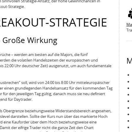
en sinnvollen Strategie-Ansatz, der hohe Gewinnchancen in
kout-Strategie.
REAKOUT-STRATEGIE
Ma
Tra
- Große Wirkung
rüche – werden am besten auf die Majors, die fünf
M
rden die volatilen Handelszeiten der europäischen und
bis 22:00 Uhr deutscher Zeit) ausgenutzt, um auch fundamentale
usbrechen“ soll, wird von 24:00 bis 8:00 Uhr mitteleuropäischer
ader einen grundlegenden Handelsansatz für den kommenden Tag
 für den jeweiligen Tag gültig, danach muss sie neu definiert
end für Daytrader.
als Obergrenze beziehungsweise Widerstandsbereich angesehen,
slevel darstellen. Sollte der Kurs nun über das markierte Hoch
wird eine Kauforder über dem Hoch beziehungsweise eine
 Damit der eifrige Trader nicht die ganze Zeit den Chart