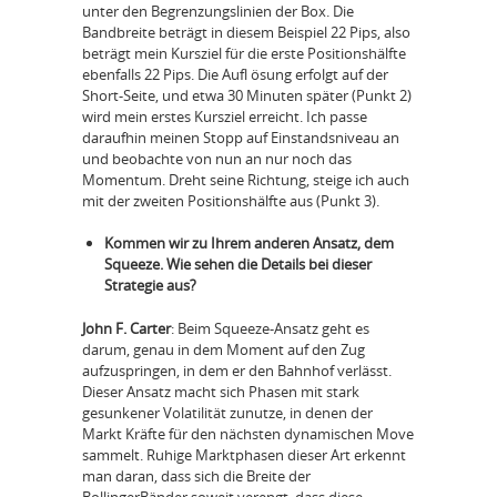
unter den Begrenzungslinien der Box. Die
Bandbreite beträgt in diesem Beispiel 22 Pips, also
beträgt mein Kursziel für die erste Positionshälfte
ebenfalls 22 Pips. Die Aufl ösung erfolgt auf der
Short-Seite, und etwa 30 Minuten später (Punkt 2)
wird mein erstes Kursziel erreicht. Ich passe
daraufhin meinen Stopp auf Einstandsniveau an
und beobachte von nun an nur noch das
Momentum. Dreht seine Richtung, steige ich auch
mit der zweiten Positionshälfte aus (Punkt 3).
Kommen wir zu Ihrem anderen Ansatz, dem
Squeeze. Wie sehen die Details bei dieser
Strategie aus?
John F. Carter
: Beim Squeeze-Ansatz geht es
darum, genau in dem Moment auf den Zug
aufzuspringen, in dem er den Bahnhof verlässt.
Dieser Ansatz macht sich Phasen mit stark
gesunkener Volatilität zunutze, in denen der
Markt Kräfte für den nächsten dynamischen Move
sammelt. Ruhige Marktphasen dieser Art erkennt
man daran, dass sich die Breite der
BollingerBänder soweit verengt, dass diese