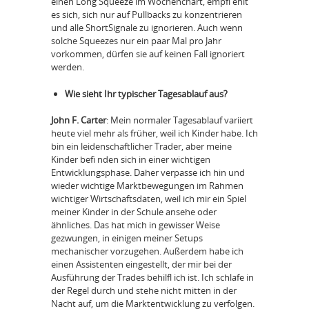
einen Long Squeeze im Wochenchart, empfi ehlt
es sich, sich nur auf Pullbacks zu konzentrieren
und alle ShortSignale zu ignorieren. Auch wenn
solche Squeezes nur ein paar Mal pro Jahr
vorkommen, dürfen sie auf keinen Fall ignoriert
werden.
Wie sieht Ihr typischer Tagesablauf aus?
John F. Carter
: Mein normaler Tagesablauf variiert
heute viel mehr als früher, weil ich Kinder habe. Ich
bin ein leidenschaftlicher Trader, aber meine
Kinder befi nden sich in einer wichtigen
Entwicklungsphase. Daher verpasse ich hin und
wieder wichtige Marktbewegungen im Rahmen
wichtiger Wirtschaftsdaten, weil ich mir ein Spiel
meiner Kinder in der Schule ansehe oder
ähnliches. Das hat mich in gewisser Weise
gezwungen, in einigen meiner Setups
mechanischer vorzugehen. Außerdem habe ich
einen Assistenten eingestellt, der mir bei der
Ausführung der Trades behilfl ich ist. Ich schlafe in
der Regel durch und stehe nicht mitten in der
Nacht auf, um die Marktentwicklung zu verfolgen.