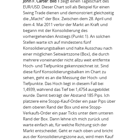
John F. Carter
:
Bild 1
zeigt einen Tageschart des
EUR/USD. Dieser Chart soll als Beispiel für einen
Swing Trade dienen und demonstriert gleichzeitig
die „Macht“ der Box. Zwischen dem 28. April und
dem 4. Mai 2011 verlor der Markt an Kraft und
begann mit der Konsolidierung des
vorhergehenden Anstiegs (Punkt 1). An solchen
Stellen warte ich auf mindestens fünf
Konsolidierungsbalken und halte Ausschau nach
einer möglichen Seitwärtszone (Box), die durch
mehrere voneinander nicht allzu weit entfernte
Hoch- und Tiefpunkte gekennzeichnet ist. Sind
diese fünf Konsolidierungsbalken im Chart zu
sehen, geht es an die Messung der Hoch- und
Tiefpunkte. Das Hoch liegt in diesem Fall bei
1,4939, während das Tief bei 1,4754 ausgebildet
wurde. Damit beträgt der Abstand 185 Pips. Ich
platziere eine Stopp-Kauf-Order ein paar Pips über
dem oberen Rand der Box und eine Stopp-
Verkaufs-Order ein paar Ticks unter dem unteren
Rand der Box. Dann lehne ich mich zurück und
warte einfach ab, für welche Richtung sich der
Markt entscheidet. Geht er nach oben und bricht
aus der Konsolidierungszone aus, wird mein Kauf