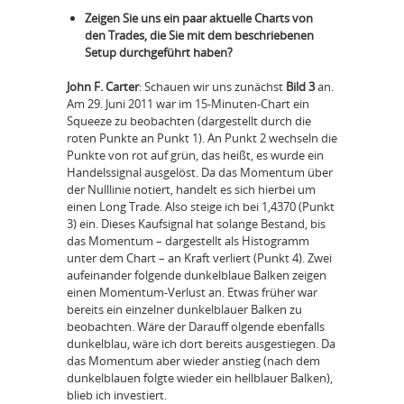
Zeigen Sie uns ein paar aktuelle Charts von
den Trades, die Sie mit dem beschriebenen
Setup durchgeführt haben?
John F. Carter
: Schauen wir uns zunächst
Bild 3
an.
Am 29. Juni 2011 war im 15-Minuten-Chart ein
Squeeze zu beobachten (dargestellt durch die
roten Punkte an Punkt 1). An Punkt 2 wechseln die
Punkte von rot auf grün, das heißt, es wurde ein
Handelssignal ausgelöst. Da das Momentum über
der Nulllinie notiert, handelt es sich hierbei um
einen Long Trade. Also steige ich bei 1,4370 (Punkt
3) ein. Dieses Kaufsignal hat solange Bestand, bis
das Momentum – dargestellt als Histogramm
unter dem Chart – an Kraft verliert (Punkt 4). Zwei
aufeinander folgende dunkelblaue Balken zeigen
einen Momentum-Verlust an. Etwas früher war
bereits ein einzelner dunkelblauer Balken zu
beobachten. Wäre der Darauff olgende ebenfalls
dunkelblau, wäre ich dort bereits ausgestiegen. Da
das Momentum aber wieder anstieg (nach dem
dunkelblauen folgte wieder ein hellblauer Balken),
blieb ich investiert.