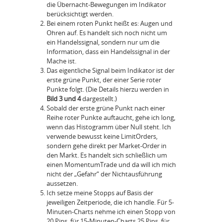
die Übernacht-Bewegungen im Indikator
berücksichtigt werden.
Bei einem roten Punkt heißt es: Augen und
Ohren auf. Es handelt sich noch nicht um
ein Handelssignal, sondern nur um die
Information, dass ein Handelssignal in der
Mache ist.
Das eigentliche Signal beim Indikator ist der
erste grüne Punkt, der einer Serie roter
Punkte folgt. (Die Details hierzu werden in
Bild 3 und 4
dargestellt.)
Sobald der erste grüne Punkt nach einer
Reihe roter Punkte auftaucht, gehe ich long,
wenn das Histogramm über Null steht. Ich
verwende bewusst keine LimitOrders,
sondern gehe direkt per Market-Order in
den Markt. Es handelt sich schließlich um
einen MomentumTrade und da will ich mich
nicht der „Gefahr“ der Nichtausführung
aussetzen.
Ich setze meine Stopps auf Basis der
jeweiligen Zeitperiode, die ich handle. Für 5-
Minuten-Charts nehme ich einen Stopp von
20 Pips, für 15-Minuten-Charts 25 Pips, für