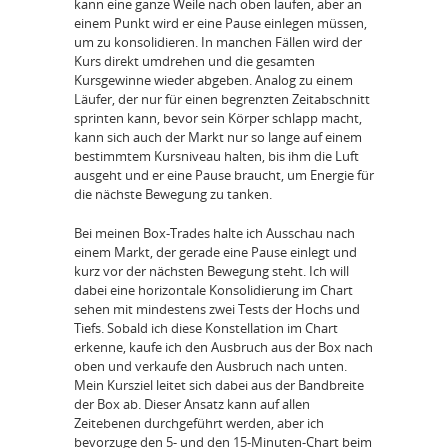
kann eine ganze Weile nach oben laufen, aber an
einem Punkt wird er eine Pause einlegen müssen,
um zu konsolidieren. In manchen Fällen wird der
Kurs direkt umdrehen und die gesamten
Kursgewinne wieder abgeben. Analog zu einem
Läufer, der nur für einen begrenzten Zeitabschnitt
sprinten kann, bevor sein Körper schlapp macht,
kann sich auch der Markt nur so lange auf einem
bestimmtem Kursniveau halten, bis ihm die Luft
ausgeht und er eine Pause braucht, um Energie für
die nächste Bewegung zu tanken.
Bei meinen Box-Trades halte ich Ausschau nach
einem Markt, der gerade eine Pause einlegt und
kurz vor der nächsten Bewegung steht. Ich will
dabei eine horizontale Konsolidierung im Chart
sehen mit mindestens zwei Tests der Hochs und
Tiefs. Sobald ich diese Konstellation im Chart
erkenne, kaufe ich den Ausbruch aus der Box nach
oben und verkaufe den Ausbruch nach unten.
Mein Kursziel leitet sich dabei aus der Bandbreite
der Box ab. Dieser Ansatz kann auf allen
Zeitebenen durchgeführt werden, aber ich
bevorzuge den 5- und den 15-Minuten-Chart beim