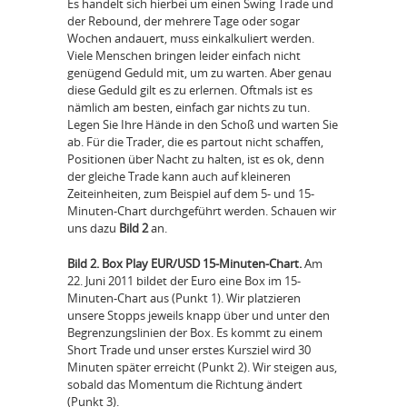
Es handelt sich hierbei um einen Swing Trade und
der Rebound, der mehrere Tage oder sogar
Wochen andauert, muss einkalkuliert werden.
Viele Menschen bringen leider einfach nicht
genügend Geduld mit, um zu warten. Aber genau
diese Geduld gilt es zu erlernen. Oftmals ist es
nämlich am besten, einfach gar nichts zu tun.
Legen Sie Ihre Hände in den Schoß und warten Sie
ab. Für die Trader, die es partout nicht schaffen,
Positionen über Nacht zu halten, ist es ok, denn
der gleiche Trade kann auch auf kleineren
Zeiteinheiten, zum Beispiel auf dem 5- und 15-
Minuten-Chart durchgeführt werden. Schauen wir
uns dazu
Bild 2
an.
Bild 2. Box Play EUR/USD 15-Minuten-Chart.
Am
22. Juni 2011 bildet der Euro eine Box im 15-
Minuten-Chart aus (Punkt 1). Wir platzieren
unsere Stopps jeweils knapp über und unter den
Begrenzungslinien der Box. Es kommt zu einem
Short Trade und unser erstes Kursziel wird 30
Minuten später erreicht (Punkt 2). Wir steigen aus,
sobald das Momentum die Richtung ändert
(Punkt 3).