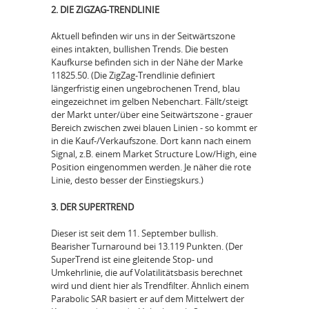
2. DIE ZIGZAG-TRENDLINIE
Aktuell befinden wir uns in der Seitwärtszone
eines intakten, bullishen Trends. Die besten
Kaufkurse befinden sich in der Nähe der Marke
11825.50. (Die ZigZag-Trendlinie definiert
längerfristig einen ungebrochenen Trend, blau
eingezeichnet im gelben Nebenchart. Fällt/steigt
der Markt unter/über eine Seitwärtszone - grauer
Bereich zwischen zwei blauen Linien - so kommt er
in die Kauf-/Verkaufszone. Dort kann nach einem
Signal, z.B. einem Market Structure Low/High, eine
Position eingenommen werden. Je näher die rote
Linie, desto besser der Einstiegskurs.)
3. DER SUPERTREND
Dieser ist seit dem 11. September bullish.
Bearisher Turnaround bei 13.119 Punkten. (Der
SuperTrend ist eine gleitende Stop- und
Umkehrlinie, die auf Volatilitätsbasis berechnet
wird und dient hier als Trendfilter. Ähnlich einem
Parabolic SAR basiert er auf dem Mittelwert der