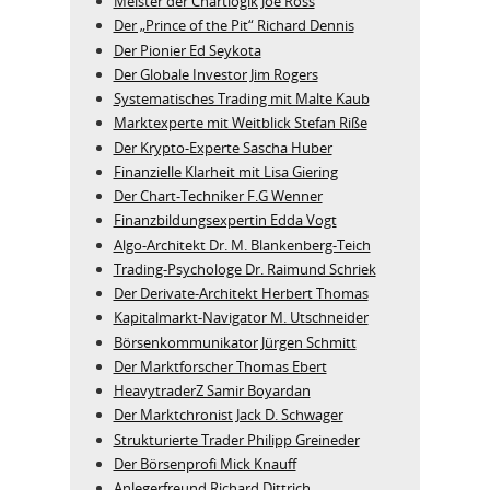
Meister der Chartlogik Joe Ross
Der „Prince of the Pit“ Richard Dennis
Der Pionier Ed Seykota
Der Globale Investor Jim Rogers
Systematisches Trading mit Malte Kaub
Marktexperte mit Weitblick Stefan Riße
Der Krypto-Experte Sascha Huber
Finanzielle Klarheit mit Lisa Giering
Der Chart-Techniker F.G Wenner
Finanzbildungsexpertin Edda Vogt
Algo‑Architekt Dr. M. Blankenberg‑Teich
Trading-Psychologe Dr. Raimund Schriek
Der Derivate‑Architekt Herbert Thomas
Kapitalmarkt-Navigator M. Utschneider
Börsenkommunikator Jürgen Schmitt
Der Marktforscher Thomas Ebert
HeavytraderZ Samir Boyardan
Der Marktchronist Jack D. Schwager
Strukturierte Trader Philipp Greineder
Der Börsenprofi Mick Knauff
Anlegerfreund Richard Dittrich