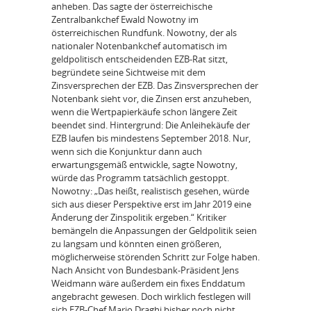
anheben. Das sagte der österreichische
Zentralbankchef Ewald Nowotny im
österreichischen Rundfunk. Nowotny, der als
nationaler Notenbankchef automatisch im
geldpolitisch entscheidenden EZB-Rat sitzt,
begründete seine Sichtweise mit dem
Zinsversprechen der EZB. Das Zinsversprechen der
Notenbank sieht vor, die Zinsen erst anzuheben,
wenn die Wertpapierkäufe schon längere Zeit
beendet sind. Hintergrund: Die Anleihekäufe der
EZB laufen bis mindestens September 2018. Nur,
wenn sich die Konjunktur dann auch
erwartungsgemäß entwickle, sagte Nowotny,
würde das Programm tatsächlich gestoppt.
Nowotny: „Das heißt, realistisch gesehen, würde
sich aus dieser Perspektive erst im Jahr 2019 eine
Änderung der Zinspolitik ergeben.“ Kritiker
bemängeln die Anpassungen der Geldpolitik seien
zu langsam und könnten einen größeren,
möglicherweise störenden Schritt zur Folge haben.
Nach Ansicht von Bundesbank-Präsident Jens
Weidmann wäre außerdem ein fixes Enddatum
angebracht gewesen. Doch wirklich festlegen will
sich EZB-Chef Mario Draghi bisher noch nicht.