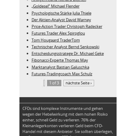
„Goldesel“ Michael Flender
Psychologische Stärke Julia Thiele
Der Aktien-Analyst David Warney
Price-Action Trader Christoph Radecker
Futures Trader Alex Spiroglou
Tom Hougaard TraderTom
Technischer Analyst Bernd Senkowski
Entscheidungsstratege Dr. Michael Geke
Fibonacci-Experte Thomas May
Marktanalyst Bastian Galuschka
Futures-Tradingcoach Max Schulz
1 of 3
nächste Seite ›
CFDs sind komplexe Instrumente und gehen
wegen der Hebelwirkung mit dem hohen Risiko
einher, schnell Geld zu verlieren. 76% der
Kleinanlegerkonten verlieren Geld beim CFD-
Handel mit diesem Anbieter. Sie sollten überlegen,