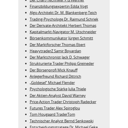
Finanzbildungsexpertin Edda Vogt
Algo‑Architekt Dr. M. Blankenberg‑Teich
Trading-Psychologe Dr. Raimund Schriek
Der Derivate‑Architekt Herbert Thomas
Kapitalmarkt-Navigator M. Utschneider
Börsenkommunikator Jürgen Schmitt
Der Marktforscher Thomas Ebert
HeavytraderZ Samir Boyardan
Der Marktchronist Jack D. Schwager
Strukturierte Trader Philipp Greineder
Der Börsenprofi Mick Knauff
Anlegerfreund Richard Dittrich
„Goldesel“ Michael Flender
Psychologische Stärke Julia Thiele
Der Aktien-Analyst David Warney
Price-Action Trader Christoph Radecker
Futures Trader Alex Spiroglou
Tom Hougaard TraderTom
Technischer Analyst Bernd Senkowski
Entscheidungsstratege Dr. Michael Geke