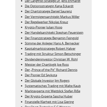
Der Langfrist-Stratege Dr. Jens Ehrhardt
Die Optionsstrategin Katja Eckardt
Der Chartstratege Daniel Saurenz
Der Vermögensarchitekt Markus Miller
Der Regelwerker Nikolas Kreuz
Krypto-Pionier Julian Hosp
Der Handelsarchitekt Stephan Feuerstein
Der Finanzstratege Benjamin Feingold
Stimme der Anleger Hans A. Bernecker
Kapitalmarktstratege Robert Halver
Trading mit Struktur Simon Betschinger
Dividendeninvestor Christian W. Röhl
Meister der Chartlogik Joe Ross
Der „Prince of the Pit“ Richard Dennis
Der Pionier Ed Seykota
Der Globale Investor Jim Rogers
Systematisches Trading mit Malte Kaub
Marktexperte mit Weitblick Stefan Riße
Der Krypto-Experte Sascha Huber
Finanzielle Klarheit mit Lisa Giering
Der Chart-Techniker F.G Wenner