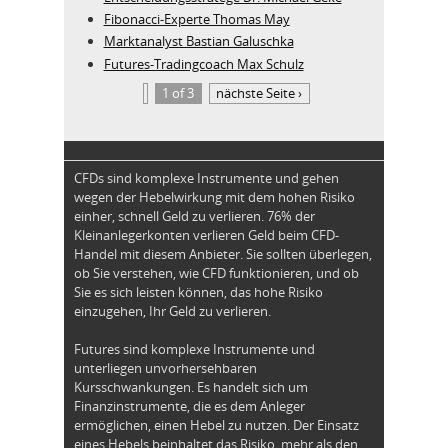
Fibonacci-Experte Thomas May
Marktanalyst Bastian Galuschka
Futures-Tradingcoach Max Schulz
1 of 3
nächste Seite ›
CFDs sind komplexe Instrumente und gehen
wegen der Hebelwirkung mit dem hohen Risiko
einher, schnell Geld zu verlieren. 76% der
Kleinanlegerkonten verlieren Geld beim CFD-
Handel mit diesem Anbieter. Sie sollten überlegen,
ob Sie verstehen, wie CFD funktionieren, und ob
Sie es sich leisten können, das hohe Risiko
einzugehen, Ihr Geld zu verlieren.
Futures sind komplexe Instrumente und
unterliegen unvorhersehbaren
Kursschwankungen. Es handelt sich um
Finanzinstrumente, die es dem Anleger
ermöglichen, einen Hebel zu nutzen. Der Einsatz
eines Hebels beinhaltet das Risiko, mehr als den