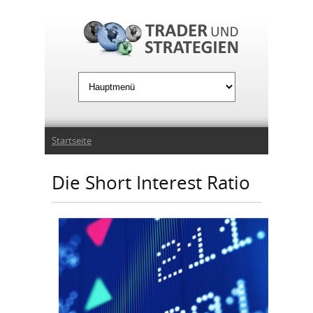
Jump to Navigation
Sie sind hier
Startseite
Die Short Interest Ratio