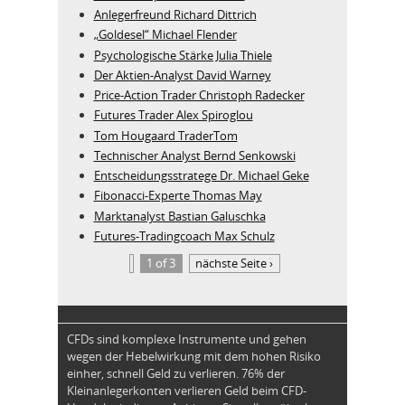
Anlegerfreund Richard Dittrich
„Goldesel“ Michael Flender
Psychologische Stärke Julia Thiele
Der Aktien-Analyst David Warney
Price-Action Trader Christoph Radecker
Futures Trader Alex Spiroglou
Tom Hougaard TraderTom
Technischer Analyst Bernd Senkowski
Entscheidungsstratege Dr. Michael Geke
Fibonacci-Experte Thomas May
Marktanalyst Bastian Galuschka
Futures-Tradingcoach Max Schulz
1 of 3
nächste Seite ›
CFDs sind komplexe Instrumente und gehen
wegen der Hebelwirkung mit dem hohen Risiko
einher, schnell Geld zu verlieren. 76% der
Kleinanlegerkonten verlieren Geld beim CFD-