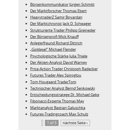
Börsenkommunikator Jürgen Schmitt
Der Marktforscher Thomas Ebert
HeavytraderZ Samir Boyardan
Der Marktchronist Jack D. Schwager
Strukturierte Trader Philipp Greineder
Der Börsenprofi Mick Knauff
Anlegerfreund Richard Dittrich
„Goldesel“ Michael Flender
Psychologische Stärke Julia Thiele
Der Aktien-Analyst David Warney
Price-Action Trader Christoph Radecker
Futures Trader Alex Spiroglou
Tom Hougaard TraderTom
Technischer Analyst Bernd Senkowski
Entscheidungsstratege Dr. Michael Geke
Fibonacci-Experte Thomas May
Marktanalyst Bastian Galuschka
Futures-Tradingcoach Max Schulz
1 of 3
nächste Seite ›