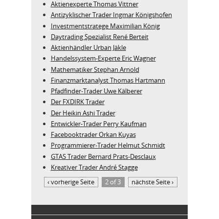
Aktienexperte Thomas Vittner
Antizyklischer Trader Ingmar Königshofen
Investmentstratege Maximilian König
Daytrading Spezialist René Berteit
Aktienhändler Urban Jäkle
Handelssystem-Experte Eric Wagner
Mathematiker Stephan Arnold
Finanzmarktanalyst Thomas Hartmann
Pfadfinder-Trader Uwe Kälberer
Der FXDIRK Trader
Der Heikin Ashi Trader
Entwickler-Trader Perry Kaufman
Facebooktrader Orkan Kuyas
Programmierer-Trader Helmut Schmidt
GTAS Trader Bernard Prats-Desclaux
Kreativer Trader André Stagge
‹ vorherige Seite
2 of 3
nächste Seite ›