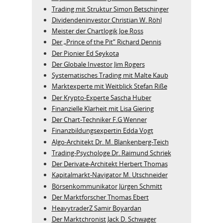
Trading mit Struktur Simon Betschinger
Dividendeninvestor Christian W. Röhl
Meister der Chartlogik Joe Ross
Der „Prince of the Pit“ Richard Dennis
Der Pionier Ed Seykota
Der Globale Investor Jim Rogers
Systematisches Trading mit Malte Kaub
Marktexperte mit Weitblick Stefan Riße
Der Krypto-Experte Sascha Huber
Finanzielle Klarheit mit Lisa Giering
Der Chart-Techniker F.G Wenner
Finanzbildungsexpertin Edda Vogt
Algo‑Architekt Dr. M. Blankenberg‑Teich
Trading-Psychologe Dr. Raimund Schriek
Der Derivate‑Architekt Herbert Thomas
Kapitalmarkt-Navigator M. Utschneider
Börsenkommunikator Jürgen Schmitt
Der Marktforscher Thomas Ebert
HeavytraderZ Samir Boyardan
Der Marktchronist Jack D. Schwager