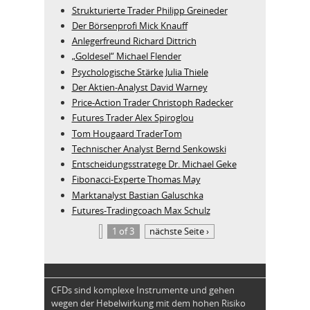
Strukturierte Trader Philipp Greineder
Der Börsenprofi Mick Knauff
Anlegerfreund Richard Dittrich
„Goldesel“ Michael Flender
Psychologische Stärke Julia Thiele
Der Aktien-Analyst David Warney
Price-Action Trader Christoph Radecker
Futures Trader Alex Spiroglou
Tom Hougaard TraderTom
Technischer Analyst Bernd Senkowski
Entscheidungsstratege Dr. Michael Geke
Fibonacci-Experte Thomas May
Marktanalyst Bastian Galuschka
Futures-Tradingcoach Max Schulz
1 of 3
nächste Seite ›
CFDs sind komplexe Instrumente und gehen
wegen der Hebelwirkung mit dem hohen Risiko