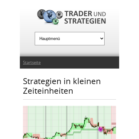
Jump to Navigation
Sie sind hier
Startseite
Strategien in kleinen
Zeiteinheiten