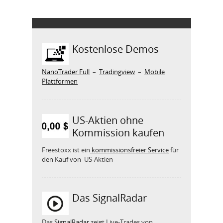
Kostenlose Demos
NanoTrader Full
–
Tradingview
–
Mobile
Plattformen
US-Aktien ohne
Kommission kaufen
Freestoxx ist ein
kommissionsfreier Service
für
den Kauf von US-Aktien
Das SignalRadar
Das
SignalRadar
zeigt Live-Trades von