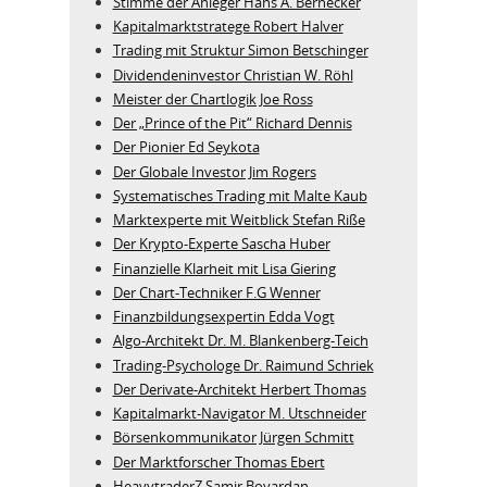
Stimme der Anleger Hans A. Bernecker
Kapitalmarktstratege Robert Halver
Trading mit Struktur Simon Betschinger
Dividendeninvestor Christian W. Röhl
Meister der Chartlogik Joe Ross
Der „Prince of the Pit“ Richard Dennis
Der Pionier Ed Seykota
Der Globale Investor Jim Rogers
Systematisches Trading mit Malte Kaub
Marktexperte mit Weitblick Stefan Riße
Der Krypto-Experte Sascha Huber
Finanzielle Klarheit mit Lisa Giering
Der Chart-Techniker F.G Wenner
Finanzbildungsexpertin Edda Vogt
Algo‑Architekt Dr. M. Blankenberg‑Teich
Trading-Psychologe Dr. Raimund Schriek
Der Derivate‑Architekt Herbert Thomas
Kapitalmarkt-Navigator M. Utschneider
Börsenkommunikator Jürgen Schmitt
Der Marktforscher Thomas Ebert
HeavytraderZ Samir Boyardan