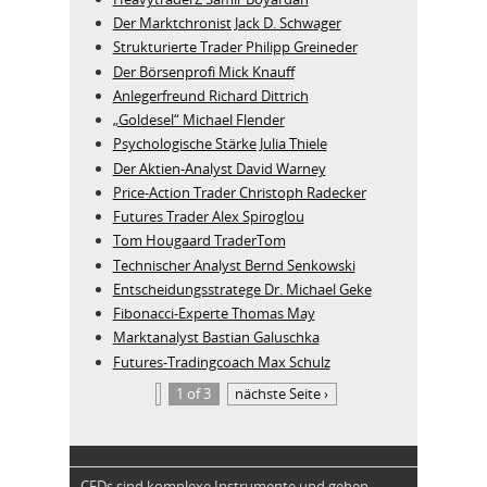
Der Marktchronist Jack D. Schwager
Strukturierte Trader Philipp Greineder
Der Börsenprofi Mick Knauff
Anlegerfreund Richard Dittrich
„Goldesel“ Michael Flender
Psychologische Stärke Julia Thiele
Der Aktien-Analyst David Warney
Price-Action Trader Christoph Radecker
Futures Trader Alex Spiroglou
Tom Hougaard TraderTom
Technischer Analyst Bernd Senkowski
Entscheidungsstratege Dr. Michael Geke
Fibonacci-Experte Thomas May
Marktanalyst Bastian Galuschka
Futures-Tradingcoach Max Schulz
1 of 3
nächste Seite ›
CFDs sind komplexe Instrumente und gehen