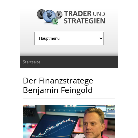
Jump to Navigation
Sie sind hier
Startseite
Der Finanzstratege
Benjamin Feingold