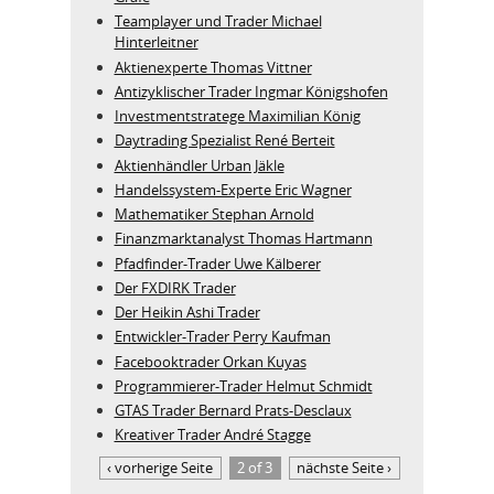
Teamplayer und Trader Michael
Hinterleitner
Aktienexperte Thomas Vittner
Antizyklischer Trader Ingmar Königshofen
Investmentstratege Maximilian König
Daytrading Spezialist René Berteit
Aktienhändler Urban Jäkle
Handelssystem-Experte Eric Wagner
Mathematiker Stephan Arnold
Finanzmarktanalyst Thomas Hartmann
Pfadfinder-Trader Uwe Kälberer
Der FXDIRK Trader
Der Heikin Ashi Trader
Entwickler-Trader Perry Kaufman
Facebooktrader Orkan Kuyas
Programmierer-Trader Helmut Schmidt
GTAS Trader Bernard Prats-Desclaux
Kreativer Trader André Stagge
‹ vorherige Seite
2 of 3
nächste Seite ›