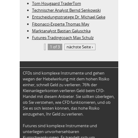
Tom Hougaard TraderTom
Technischer Analyst Bernd Senkowski
Entscheidungsstratege Dr. Michael Geke
Fibonacci-Experte Thomas May
Marktanalyst Bastian Galuschka
Futures-Tradingcoach Max Schulz
1 of 3
nächste Seite ›
CFDs sind komplexe Instrumente und gehen
wegen der Hebelwirkung mit dem hohen Risiko
einher, schnell Geld zu verlieren. 76% der
Kleinanlegerkonten verlieren Geld beim CFD-
Handel mit diesem Anbieter. Sie sollten überlegen,
ob Sie verstehen, wie CFD funktionieren, und ob
Sie es sich leisten können, das hohe Risiko
einzugehen, Ihr Geld zu verlieren.
Futures sind komplexe Instrumente und
unterliegen unvorhersehbaren
Kursschwankungen. Es handelt sich um