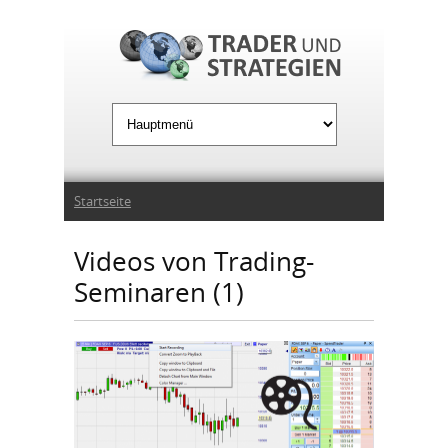
Jump to Navigation
Sie sind hier
Startseite
Videos von Trading-
Seminaren (1)