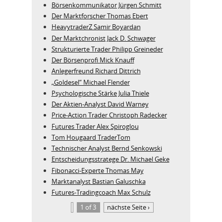
Börsenkommunikator Jürgen Schmitt
Der Marktforscher Thomas Ebert
HeavytraderZ Samir Boyardan
Der Marktchronist Jack D. Schwager
Strukturierte Trader Philipp Greineder
Der Börsenprofi Mick Knauff
Anlegerfreund Richard Dittrich
„Goldesel“ Michael Flender
Psychologische Stärke Julia Thiele
Der Aktien-Analyst David Warney
Price-Action Trader Christoph Radecker
Futures Trader Alex Spiroglou
Tom Hougaard TraderTom
Technischer Analyst Bernd Senkowski
Entscheidungsstratege Dr. Michael Geke
Fibonacci-Experte Thomas May
Marktanalyst Bastian Galuschka
Futures-Tradingcoach Max Schulz
1 of 3
nächste Seite ›