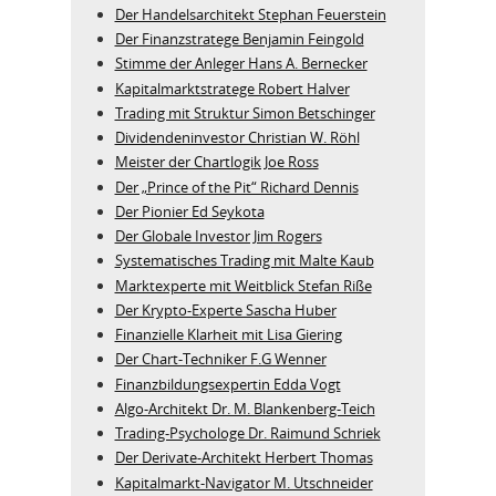
Der Handelsarchitekt Stephan Feuerstein
Der Finanzstratege Benjamin Feingold
Stimme der Anleger Hans A. Bernecker
Kapitalmarktstratege Robert Halver
Trading mit Struktur Simon Betschinger
Dividendeninvestor Christian W. Röhl
Meister der Chartlogik Joe Ross
Der „Prince of the Pit“ Richard Dennis
Der Pionier Ed Seykota
Der Globale Investor Jim Rogers
Systematisches Trading mit Malte Kaub
Marktexperte mit Weitblick Stefan Riße
Der Krypto-Experte Sascha Huber
Finanzielle Klarheit mit Lisa Giering
Der Chart-Techniker F.G Wenner
Finanzbildungsexpertin Edda Vogt
Algo‑Architekt Dr. M. Blankenberg‑Teich
Trading-Psychologe Dr. Raimund Schriek
Der Derivate‑Architekt Herbert Thomas
Kapitalmarkt-Navigator M. Utschneider