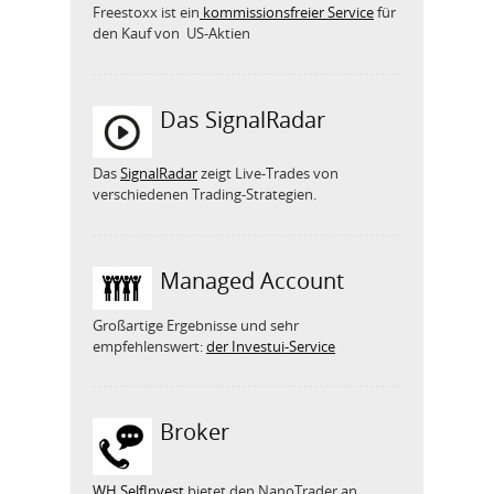
Freestoxx ist ein
kommissionsfreier Service
für
den Kauf von US-Aktien
Das SignalRadar
Das
SignalRadar
zeigt Live-Trades von
verschiedenen Trading-Strategien.
Managed Account
Großartige Ergebnisse und sehr
empfehlenswert:
der Investui-Service
Broker
WH SelfInvest
bietet den NanoTrader an.