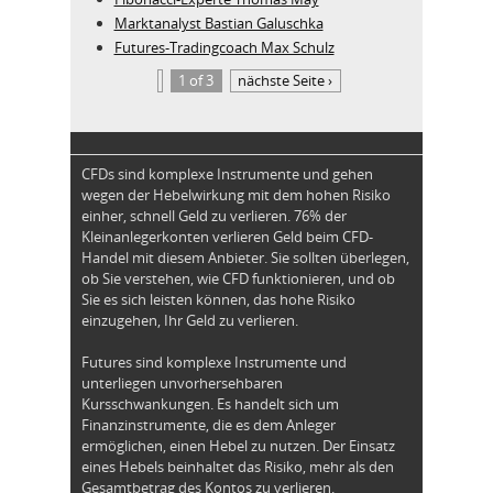
Marktanalyst Bastian Galuschka
Futures-Tradingcoach Max Schulz
1 of 3
nächste Seite ›
CFDs sind komplexe Instrumente und gehen
wegen der Hebelwirkung mit dem hohen Risiko
einher, schnell Geld zu verlieren. 76% der
Kleinanlegerkonten verlieren Geld beim CFD-
Handel mit diesem Anbieter. Sie sollten überlegen,
ob Sie verstehen, wie CFD funktionieren, und ob
Sie es sich leisten können, das hohe Risiko
einzugehen, Ihr Geld zu verlieren.
Futures sind komplexe Instrumente und
unterliegen unvorhersehbaren
Kursschwankungen. Es handelt sich um
Finanzinstrumente, die es dem Anleger
ermöglichen, einen Hebel zu nutzen. Der Einsatz
eines Hebels beinhaltet das Risiko, mehr als den
Gesamtbetrag des Kontos zu verlieren.