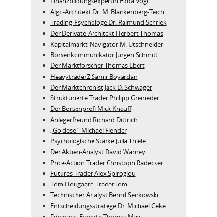
Finanzbildungsexpertin Edda Vogt
Algo‑Architekt Dr. M. Blankenberg‑Teich
Trading-Psychologe Dr. Raimund Schriek
Der Derivate‑Architekt Herbert Thomas
Kapitalmarkt-Navigator M. Utschneider
Börsenkommunikator Jürgen Schmitt
Der Marktforscher Thomas Ebert
HeavytraderZ Samir Boyardan
Der Marktchronist Jack D. Schwager
Strukturierte Trader Philipp Greineder
Der Börsenprofi Mick Knauff
Anlegerfreund Richard Dittrich
„Goldesel“ Michael Flender
Psychologische Stärke Julia Thiele
Der Aktien-Analyst David Warney
Price-Action Trader Christoph Radecker
Futures Trader Alex Spiroglou
Tom Hougaard TraderTom
Technischer Analyst Bernd Senkowski
Entscheidungsstratege Dr. Michael Geke
Fibonacci-Experte Thomas May