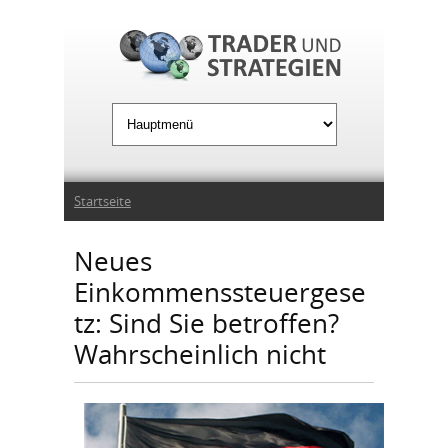
Jump to Navigation
Sie sind hier
Startseite
Neues
Einkommenssteuergese
tz: Sind Sie betroffen?
Wahrscheinlich nicht