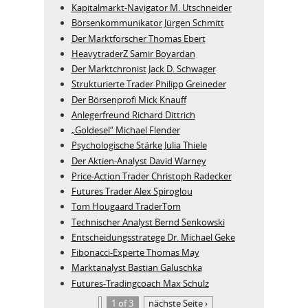
Kapitalmarkt-Navigator M. Utschneider
Börsenkommunikator Jürgen Schmitt
Der Marktforscher Thomas Ebert
HeavytraderZ Samir Boyardan
Der Marktchronist Jack D. Schwager
Strukturierte Trader Philipp Greineder
Der Börsenprofi Mick Knauff
Anlegerfreund Richard Dittrich
„Goldesel“ Michael Flender
Psychologische Stärke Julia Thiele
Der Aktien-Analyst David Warney
Price-Action Trader Christoph Radecker
Futures Trader Alex Spiroglou
Tom Hougaard TraderTom
Technischer Analyst Bernd Senkowski
Entscheidungsstratege Dr. Michael Geke
Fibonacci-Experte Thomas May
Marktanalyst Bastian Galuschka
Futures-Tradingcoach Max Schulz
1 of 3
nächste Seite ›