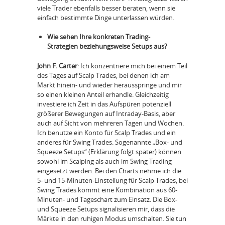
viele Trader ebenfalls besser beraten, wenn sie
einfach bestimmte Dinge unterlassen würden.
Wie sehen Ihre konkreten Trading-
Strategien beziehungsweise Setups aus?
John F. Carter
: Ich konzentriere mich bei einem Teil
des Tages auf Scalp Trades, bei denen ich am
Markt hinein- und wieder herausspringe und mir
so einen kleinen Anteil erhandle. Gleichzeitig
investiere ich Zeit in das Aufspüren potenziell
größerer Bewegungen auf Intraday-Basis, aber
auch auf Sicht von mehreren Tagen und Wochen.
Ich benutze ein Konto für Scalp Trades und ein
anderes für Swing Trades. Sogenannte „Box- und
Squeeze Setups“ (Erklärung folgt später) können
sowohl im Scalping als auch im Swing Trading
eingesetzt werden. Bei den Charts nehme ich die
5- und 15-Minuten-Einstellung für Scalp Trades, bei
Swing Trades kommt eine Kombination aus 60-
Minuten- und Tageschart zum Einsatz. Die Box-
und Squeeze Setups signalisieren mir, dass die
Märkte in den ruhigen Modus umschalten. Sie tun