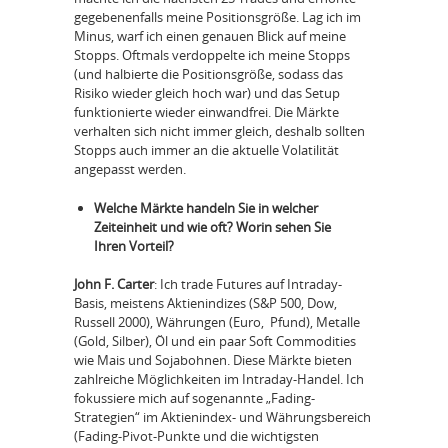
gegebenenfalls meine Positionsgröße. Lag ich im
Minus, warf ich einen genauen Blick auf meine
Stopps. Oftmals verdoppelte ich meine Stopps
(und halbierte die Positionsgröße, sodass das
Risiko wieder gleich hoch war) und das Setup
funktionierte wieder einwandfrei. Die Märkte
verhalten sich nicht immer gleich, deshalb sollten
Stopps auch immer an die aktuelle Volatilität
angepasst werden.
Welche Märkte handeln Sie in welcher
Zeiteinheit und wie oft? Worin sehen Sie
Ihren Vorteil?
John F. Carter
: Ich trade Futures auf Intraday-
Basis, meistens Aktienindizes (S&P 500, Dow,
Russell 2000), Währungen (Euro, Pfund), Metalle
(Gold, Silber), Öl und ein paar Soft Commodities
wie Mais und Sojabohnen. Diese Märkte bieten
zahlreiche Möglichkeiten im Intraday-Handel. Ich
fokussiere mich auf sogenannte „Fading-
Strategien“ im Aktienindex- und Währungsbereich
(Fading-Pivot-Punkte und die wichtigsten