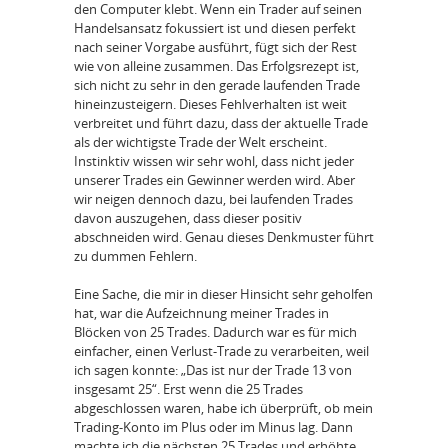
den Computer klebt. Wenn ein Trader auf seinen
Handelsansatz fokussiert ist und diesen perfekt
nach seiner Vorgabe ausführt, fügt sich der Rest
wie von alleine zusammen. Das Erfolgsrezept ist,
sich nicht zu sehr in den gerade laufenden Trade
hineinzusteigern. Dieses Fehlverhalten ist weit
verbreitet und führt dazu, dass der aktuelle Trade
als der wichtigste Trade der Welt erscheint.
Instinktiv wissen wir sehr wohl, dass nicht jeder
unserer Trades ein Gewinner werden wird. Aber
wir neigen dennoch dazu, bei laufenden Trades
davon auszugehen, dass dieser positiv
abschneiden wird. Genau dieses Denkmuster führt
zu dummen Fehlern.
Eine Sache, die mir in dieser Hinsicht sehr geholfen
hat, war die Aufzeichnung meiner Trades in
Blöcken von 25 Trades. Dadurch war es für mich
einfacher, einen Verlust-Trade zu verarbeiten, weil
ich sagen konnte: „Das ist nur der Trade 13 von
insgesamt 25“. Erst wenn die 25 Trades
abgeschlossen waren, habe ich überprüft, ob mein
Trading-Konto im Plus oder im Minus lag. Dann
machte ich die nächsten 25 Trades und erhöhte