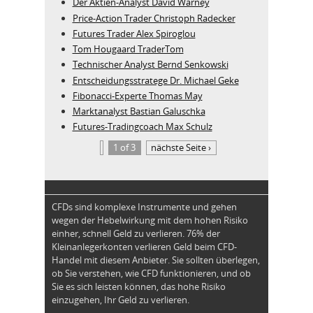
Der Aktien-Analyst David Warney
Price-Action Trader Christoph Radecker
Futures Trader Alex Spiroglou
Tom Hougaard TraderTom
Technischer Analyst Bernd Senkowski
Entscheidungsstratege Dr. Michael Geke
Fibonacci-Experte Thomas May
Marktanalyst Bastian Galuschka
Futures-Tradingcoach Max Schulz
1 of 3
nächste Seite ›
CFDs sind komplexe Instrumente und gehen
wegen der Hebelwirkung mit dem hohen Risiko
einher, schnell Geld zu verlieren. 76% der
Kleinanlegerkonten verlieren Geld beim CFD-
Handel mit diesem Anbieter. Sie sollten überlegen,
ob Sie verstehen, wie CFD funktionieren, und ob
Sie es sich leisten können, das hohe Risiko
einzugehen, Ihr Geld zu verlieren.