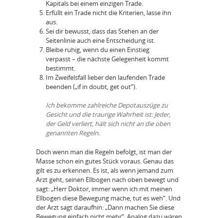
Kapitals bei einem einzigen Trade.
Erfüllt ein Trade nicht die Kriterien, lasse ihn
aus.
Sei dir bewusst, dass das Stehen an der
Seitenlinie auch eine Entscheidung ist.
Bleibe ruhig, wenn du einen Einstieg
verpasst – die nächste Gelegenheit kommt
bestimmt.
Im Zweifelsfall lieber den laufenden Trade
beenden („if in doubt, get out“).
Ich bekomme zahlreiche Depotauszüge zu
Gesicht und die traurige Wahrheit ist: Jeder,
der Geld verliert, hält sich nicht an die oben
genannten Regeln.
Doch wenn man die Regeln befolgt, ist man der
Masse schon ein gutes Stück voraus. Genau das
gilt es zu erkennen. Es ist, als wenn jemand zum
Arzt geht, seinen Ellbogen nach oben bewegt und
sagt: „Herr Doktor, immer wenn ich mit meinen
Ellbogen diese Bewegung mache, tut es weh“. Und
der Arzt sagt daraufhin: „Dann machen Sie diese
Bewegung einfach nicht mehr“. Analog dazu wären