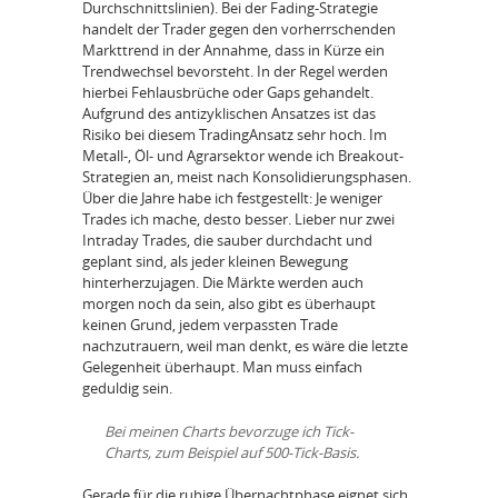
Durchschnittslinien). Bei der Fading-Strategie
handelt der Trader gegen den vorherrschenden
Markttrend in der Annahme, dass in Kürze ein
Trendwechsel bevorsteht. In der Regel werden
hierbei Fehlausbrüche oder Gaps gehandelt.
Aufgrund des antizyklischen Ansatzes ist das
Risiko bei diesem TradingAnsatz sehr hoch. Im
Metall-, Öl- und Agrarsektor wende ich Breakout-
Strategien an, meist nach Konsolidierungsphasen.
Über die Jahre habe ich festgestellt: Je weniger
Trades ich mache, desto besser. Lieber nur zwei
Intraday Trades, die sauber durchdacht und
geplant sind, als jeder kleinen Bewegung
hinterherzujagen. Die Märkte werden auch
morgen noch da sein, also gibt es überhaupt
keinen Grund, jedem verpassten Trade
nachzutrauern, weil man denkt, es wäre die letzte
Gelegenheit überhaupt. Man muss einfach
geduldig sein.
Bei meinen Charts bevorzuge ich Tick-
Charts, zum Beispiel auf 500-Tick-Basis.
Gerade für die ruhige Übernachtphase eignet sich