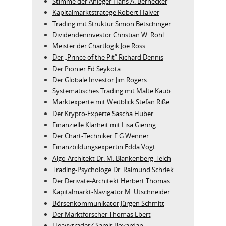
Stimme der Anleger Hans A. Bernecker
Kapitalmarktstratege Robert Halver
Trading mit Struktur Simon Betschinger
Dividendeninvestor Christian W. Röhl
Meister der Chartlogik Joe Ross
Der „Prince of the Pit“ Richard Dennis
Der Pionier Ed Seykota
Der Globale Investor Jim Rogers
Systematisches Trading mit Malte Kaub
Marktexperte mit Weitblick Stefan Riße
Der Krypto-Experte Sascha Huber
Finanzielle Klarheit mit Lisa Giering
Der Chart-Techniker F.G Wenner
Finanzbildungsexpertin Edda Vogt
Algo‑Architekt Dr. M. Blankenberg‑Teich
Trading-Psychologe Dr. Raimund Schriek
Der Derivate‑Architekt Herbert Thomas
Kapitalmarkt-Navigator M. Utschneider
Börsenkommunikator Jürgen Schmitt
Der Marktforscher Thomas Ebert
HeavytraderZ Samir Boyardan