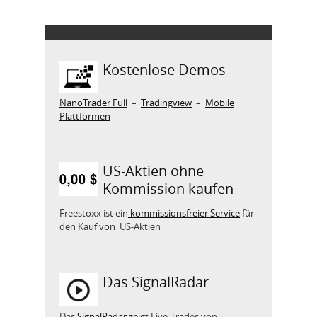
Kostenlose Demos
NanoTrader Full
–
Tradingview
–
Mobile
Plattformen
US-Aktien ohne
Kommission kaufen
Freestoxx ist ein
kommissionsfreier Service
für
den Kauf von US-Aktien
Das SignalRadar
Das
SignalRadar
zeigt Live-Trades von