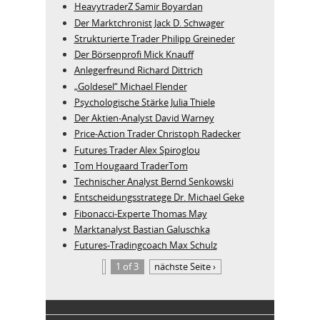
HeavytraderZ Samir Boyardan
Der Marktchronist Jack D. Schwager
Strukturierte Trader Philipp Greineder
Der Börsenprofi Mick Knauff
Anlegerfreund Richard Dittrich
„Goldesel“ Michael Flender
Psychologische Stärke Julia Thiele
Der Aktien-Analyst David Warney
Price-Action Trader Christoph Radecker
Futures Trader Alex Spiroglou
Tom Hougaard TraderTom
Technischer Analyst Bernd Senkowski
Entscheidungsstratege Dr. Michael Geke
Fibonacci-Experte Thomas May
Marktanalyst Bastian Galuschka
Futures-Tradingcoach Max Schulz
1 of 3
nächste Seite ›