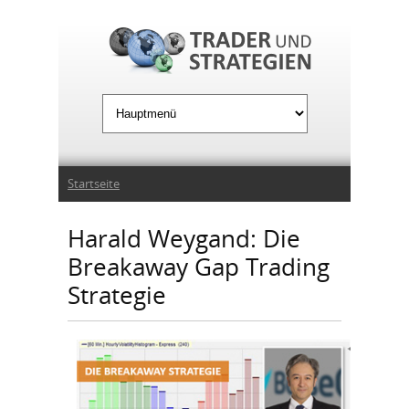
Jump to Navigation
Sie sind hier
Startseite
Harald Weygand: Die
Breakaway Gap Trading
Strategie