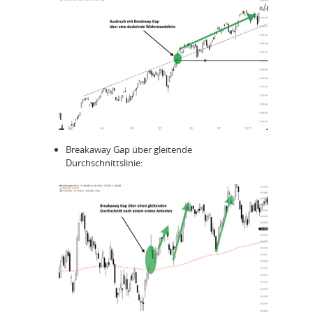
Breakaway Gap über gleitende
Durchschnittslinie: