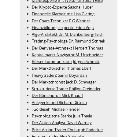
Marktexperte mit Weitblick Stefan Riße
Der Krypto-Experte Sascha Huber
Finanzielle Klarheit mit Lisa Giering
Der Chart-Techniker F.G Wenner
Finanzbildungsexpertin Edda Vogt
Algo‑Architekt Dr. M. Blankenberg‑Teich
Trading-Psychologe Dr. Raimund Schriek
Der Derivate‑Architekt Herbert Thomas
Kapitalmarkt-Navigator M. Utschneider
Börsenkommunikator Jürgen Schmitt
Der Marktforscher Thomas Ebert
HeavytraderZ Samir Boyardan
Der Marktchronist Jack D. Schwager
Strukturierte Trader Philipp Greineder
Der Börsenprofi Mick Knauff
Anlegerfreund Richard Dittrich
„Goldesel“ Michael Flender
Psychologische Stärke Julia Thiele
Der Aktien-Analyst David Warney
Price-Action Trader Christoph Radecker
Futures Trader Alex Spiroglou