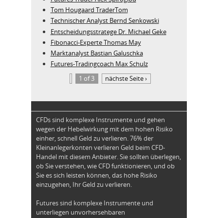
Tom Hougaard TraderTom
Technischer Analyst Bernd Senkowski
Entscheidungsstratege Dr. Michael Geke
Fibonacci-Experte Thomas May
Marktanalyst Bastian Galuschka
Futures-Tradingcoach Max Schulz
1 of 3
nächste Seite ›
CFDs sind komplexe Instrumente und gehen
wegen der Hebelwirkung mit dem hohen Risiko
einher, schnell Geld zu verlieren. 76% der
Kleinanlegerkonten verlieren Geld beim CFD-
Handel mit diesem Anbieter. Sie sollten überlegen,
ob Sie verstehen, wie CFD funktionieren, und ob
Sie es sich leisten können, das hohe Risiko
einzugehen, Ihr Geld zu verlieren.
Futures sind komplexe Instrumente und
unterliegen unvorhersehbaren