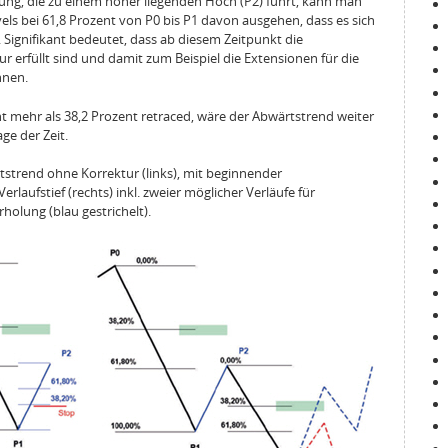
ung, die zu einem höher liegenden Hoch (P2) führt, kann man
els bei 61,8 Prozent von P0 bis P1 davon ausgehen, dass es sich
. Signifikant bedeutet, dass ab diesem Zeitpunkt die
 erfüllt sind und damit zum Beispiel die Extensionen für die
nnen.
 mehr als 38,2 Prozent retraced, wäre der Abwärtstrend weiter
ge der Zeit.
tstrend ohne Korrektur (links), mit beginnender
rlaufstief (rechts) inkl. zweier möglicher Verläufe für
rholung (blau gestrichelt).