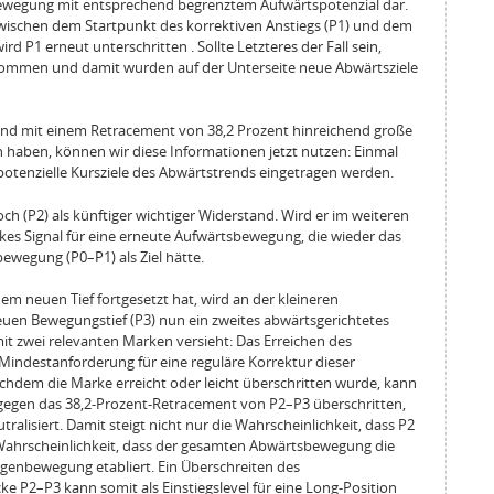
urbewegung mit entsprechend begrenztem Aufwärtspotenzial dar.
zwischen dem Startpunkt des korrektiven Anstiegs (P1) und dem
ird P1 erneut unterschritten . Sollte Letzteres der Fall sein,
ommen und damit wurden auf der Unterseite neue Abwärtsziele
und mit einem Retracement von 38,2 Prozent hinreichend große
n haben, können wir diese Informationen jetzt nutzen: Einmal
otenzielle Kursziele des Abwärtstrends eingetragen werden.
h (P2) als künftiger wichtiger Widerstand. Wird er im weiteren
arkes Signal für eine erneute Aufwärtsbewegung, die wieder das
wegung (P0–P1) als Ziel hätte.
em neuen Tief fortgesetzt hat, wird an der kleineren
uen Bewegungstief (P3) nun ein zweites abwärtsgerichtetes
it zwei relevanten Marken versieht: Das Erreichen des
 Mindestanforderung für eine reguläre Korrektur dieser
chdem die Marke erreicht oder leicht überschritten wurde, kann
agegen das 38,2‑Prozent‑Retracement von P2–P3 überschritten,
alisiert. Damit steigt nicht nur die Wahrscheinlichkeit, dass P2
ie Wahrscheinlichkeit, dass der gesamten Abwärtsbewegung die
genbewegung etabliert. Ein Überschreiten des
ke P2–P3 kann somit als Einstiegslevel für eine Long‑Position