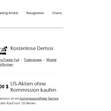
ading-Artikel
Neuigkeiten
Charts
Kostenlose Demos
noTrader Full
–
Tradingview
–
Mobile
attformen
US-Aktien ohne
Kommission kaufen
estoxx ist ein
kommissionsfreier Service
 den Kauf von US-Aktien