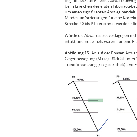
Beginnt jetzt an P1 eine Aufwärtsbeweg
beim Erreichen des ersten Fibonacci‑Lev
um einen signifikanten Anstieg handelt 
Mindestanforderungen für eine Korrektur
Strecke P0 bis P1 berechnet werden kö
Würde die Abwärtsstrecke dagegen nicht
intakt und neue Tiefs wären nur eine Fra
Abbildung 16
: Ablauf der Phasen Abwär
Gegenbewegung (Mitte), Rückfall unter Ve
Trendfortsetzung (rot gestrichelt) und E