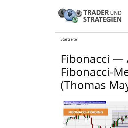
Startseite
Sie sind hier
Fibonacci —
Fibonacci-M
(Thomas May