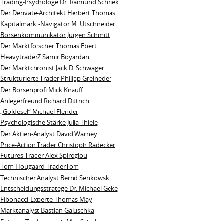
Trading-Psychologe Dr. Raimund Schriek
Der Derivate‑Architekt Herbert Thomas
Kapitalmarkt-Navigator M. Utschneider
Börsenkommunikator Jürgen Schmitt
Der Marktforscher Thomas Ebert
HeavytraderZ Samir Boyardan
Der Marktchronist Jack D. Schwager
Strukturierte Trader Philipp Greineder
Der Börsenprofi Mick Knauff
Anlegerfreund Richard Dittrich
„Goldesel“ Michael Flender
Psychologische Stärke Julia Thiele
Der Aktien-Analyst David Warney
Price-Action Trader Christoph Radecker
Futures Trader Alex Spiroglou
Tom Hougaard TraderTom
Technischer Analyst Bernd Senkowski
Entscheidungsstratege Dr. Michael Geke
Fibonacci-Experte Thomas May
Marktanalyst Bastian Galuschka