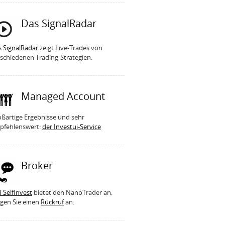
Das SignalRadar
s
SignalRadar
zeigt Live-Trades von
schiedenen Trading-Strategien.
Managed Account
ßartige Ergebnisse und sehr
pfehlenswert:
der Investui-Service
Broker
 SelfInvest
bietet den NanoTrader an.
gen Sie einen
Rückruf
an.