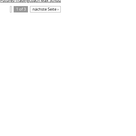
Futures-Tradingcoach Max Schulz
1 of 3
nächste Seite ›