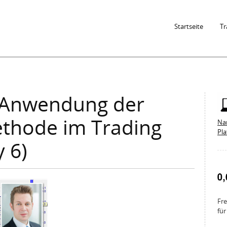
Jump to Navigation
Startseite
Tr
 Anwendung der
ethode im Trading
Na
Pl
 6)
Fre
für