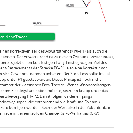
einen korrektiven Teil des Abwärtstrends (P0–P1) als auch die
handeln. Der Abwärtstrend ist zu diesem Zeitpunkt weiter intakt,
ereits jetzt einen kurzfristigen Long‑Einstieg wagen. Ziel des
zent‑Retracements der Strecke P0–P1, also eine Korrektur von
n sich Gewinnmitnahmen anbieten. Der Stop‑Loss sollte im Fall
app unter P1 gesetzt werden. Dieses Prinzip ist noch nicht
stammt der klassischen Dow‑Theorie. Wer es »fibonaccilastiger«
er am Einstiegskurs haben möchte, setzt ihn knapp unter das
wärtsbewegung P1–P2. Damit folgen wir der eingangs
ndbewegungen, die entsprechend viel Kraft und Dynamik
ozent korrigiert werden. Setzt der Wert also in der Zukunft nicht
m Trade mit einem soliden Chance‑Risiko‑Verhältnis (CRV)