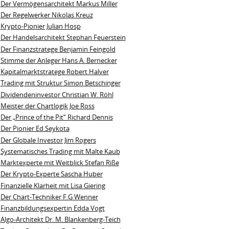
Der Vermögensarchitekt Markus Miller
Der Regelwerker Nikolas Kreuz
Krypto-Pionier Julian Hosp
Der Handelsarchitekt Stephan Feuerstein
Der Finanzstratege Benjamin Feingold
Stimme der Anleger Hans A. Bernecker
Kapitalmarktstratege Robert Halver
Trading mit Struktur Simon Betschinger
Dividendeninvestor Christian W. Röhl
Meister der Chartlogik Joe Ross
Der „Prince of the Pit“ Richard Dennis
Der Pionier Ed Seykota
Der Globale Investor Jim Rogers
Systematisches Trading mit Malte Kaub
Marktexperte mit Weitblick Stefan Riße
Der Krypto-Experte Sascha Huber
Finanzielle Klarheit mit Lisa Giering
Der Chart-Techniker F.G Wenner
Finanzbildungsexpertin Edda Vogt
Algo‑Architekt Dr. M. Blankenberg‑Teich