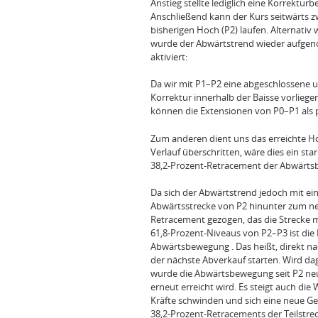
Anstieg stellte lediglich eine Korrekt
Anschließend kann der Kurs seitwärts 
bisherigen Hoch (P2) laufen. Alternativ w
wurde der Abwärtstrend wieder aufgen
aktiviert:
Da wir mit P1–P2 eine abgeschlossene 
Korrektur innerhalb der Baisse vorliege
können die Extensionen von P0–P1 als p
Zum anderen dient uns das erreichte Hoc
Verlauf überschritten, wäre dies ein st
38,2‑Prozent‑Retracement der Abwärtsbe
Da sich der Abwärtstrend jedoch mit ein
Abwärtsstrecke von P2 hinunter zum ne
Retracement gezogen, das die Strecke m
61,8‑Prozent‑Niveaus von P2–P3 ist die
Abwärtsbewegung . Das heißt, direkt na
der nächste Abverkauf starten. Wird d
wurde die Abwärtsbewegung seit P2 neutr
erneut erreicht wird. Es steigt auch d
Kräfte schwinden und sich eine neue Ge
38,2‑Prozent‑Retracements der Teilstrec