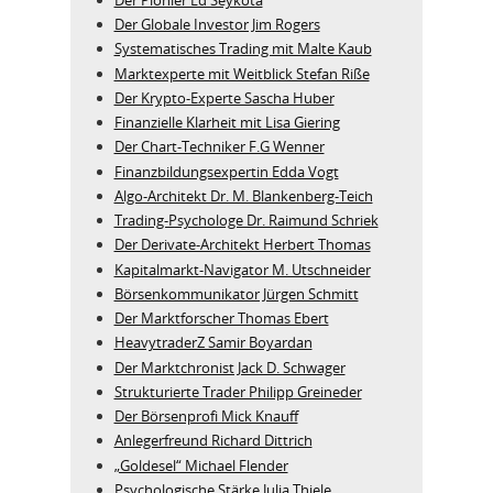
Der Globale Investor Jim Rogers
Systematisches Trading mit Malte Kaub
Marktexperte mit Weitblick Stefan Riße
Der Krypto-Experte Sascha Huber
Finanzielle Klarheit mit Lisa Giering
Der Chart-Techniker F.G Wenner
Finanzbildungsexpertin Edda Vogt
Algo‑Architekt Dr. M. Blankenberg‑Teich
Trading-Psychologe Dr. Raimund Schriek
Der Derivate‑Architekt Herbert Thomas
Kapitalmarkt-Navigator M. Utschneider
Börsenkommunikator Jürgen Schmitt
Der Marktforscher Thomas Ebert
HeavytraderZ Samir Boyardan
Der Marktchronist Jack D. Schwager
Strukturierte Trader Philipp Greineder
Der Börsenprofi Mick Knauff
Anlegerfreund Richard Dittrich
„Goldesel“ Michael Flender
Psychologische Stärke Julia Thiele