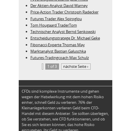
Der Aktien-Analyst David Warney
Price-Action Trader Christoph Radecker
Futures Trader Alex Spiroglou
Tom Hougaard TraderTom
Technischer Analyst Bernd Senkowski
Entscheidungsstratege Dr. Michael Geke
Fibonacci-Experte Thomas May
Marktanalyst Bastian Galuschka
Futures-Tradingcoach Max Schulz
1 of 3
nächste Seite ›
CFDs sind komplexe Instrumente und gehen
wegen der Hebelwirkung mit dem hohen Risiko
einher, schnell Geld zu verlieren. 76% der
Kleinanlegerkonten verlieren Geld beim CFD-
Handel mit diesem Anbieter. Sie sollten überlegen,
ob Sie verstehen, wie CFD funktionieren, und ob
Sie es sich leisten können, das hohe Risiko
einzugehen, Ihr Geld zu verlieren.