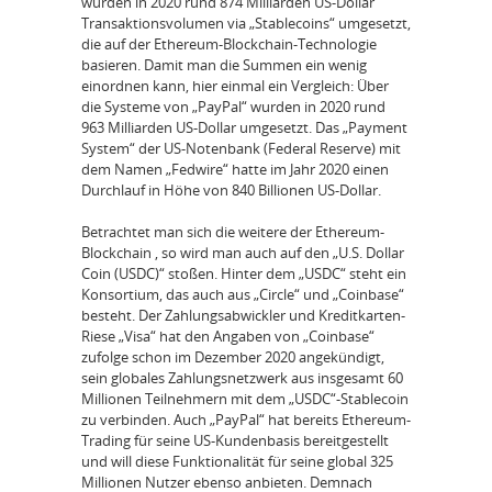
wurden in 2020 rund 874 Milliarden US-Dollar
Transaktionsvolumen via „Stablecoins“ umgesetzt,
die auf der Ethereum-Blockchain-Technologie
basieren. Damit man die Summen ein wenig
einordnen kann, hier einmal ein Vergleich: Über
die Systeme von „PayPal“ wurden in 2020 rund
963 Milliarden US-Dollar umgesetzt. Das „Payment
System“ der US-Notenbank (Federal Reserve) mit
dem Namen „Fedwire“ hatte im Jahr 2020 einen
Durchlauf in Höhe von 840 Billionen US-Dollar.
Betrachtet man sich die weitere der Ethereum-
Blockchain , so wird man auch auf den „U.S. Dollar
Coin (USDC)“ stoßen. Hinter dem „USDC“ steht ein
Konsortium, das auch aus „Circle“ und „Coinbase“
besteht. Der Zahlungsabwickler und Kreditkarten-
Riese „Visa“ hat den Angaben von „Coinbase“
zufolge schon im Dezember 2020 angekündigt,
sein globales Zahlungsnetzwerk aus insgesamt 60
Millionen Teilnehmern mit dem „USDC“-Stablecoin
zu verbinden. Auch „PayPal“ hat bereits Ethereum-
Trading für seine US-Kundenbasis bereitgestellt
und will diese Funktionalität für seine global 325
Millionen Nutzer ebenso anbieten. Demnach