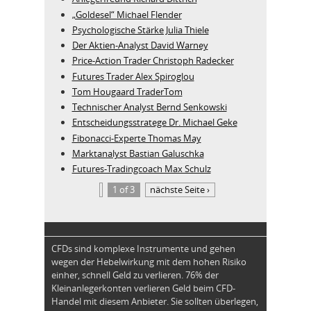
„Goldesel“ Michael Flender
Psychologische Stärke Julia Thiele
Der Aktien-Analyst David Warney
Price-Action Trader Christoph Radecker
Futures Trader Alex Spiroglou
Tom Hougaard TraderTom
Technischer Analyst Bernd Senkowski
Entscheidungsstratege Dr. Michael Geke
Fibonacci-Experte Thomas May
Marktanalyst Bastian Galuschka
Futures-Tradingcoach Max Schulz
1 of 3
nächste Seite ›
CFDs sind komplexe Instrumente und gehen
wegen der Hebelwirkung mit dem hohen Risiko
einher, schnell Geld zu verlieren. 76% der
Kleinanlegerkonten verlieren Geld beim CFD-
Handel mit diesem Anbieter. Sie sollten überlegen,