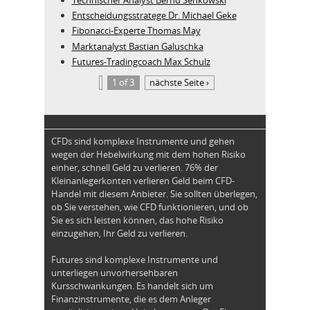
Entscheidungsstratege Dr. Michael Geke
Fibonacci-Experte Thomas May
Marktanalyst Bastian Galuschka
Futures-Tradingcoach Max Schulz
1 of 3
nächste Seite ›
CFDs sind komplexe Instrumente und gehen
wegen der Hebelwirkung mit dem hohen Risiko
einher, schnell Geld zu verlieren. 76% der
Kleinanlegerkonten verlieren Geld beim CFD-
Handel mit diesem Anbieter. Sie sollten überlegen,
ob Sie verstehen, wie CFD funktionieren, und ob
Sie es sich leisten können, das hohe Risiko
einzugehen, Ihr Geld zu verlieren.
Futures sind komplexe Instrumente und
unterliegen unvorhersehbaren
Kursschwankungen. Es handelt sich um
Finanzinstrumente, die es dem Anleger