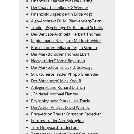
Finanzielle Klarheit mit Lisa Giering
Der Chart-Techniker F.G Wenner
Finanzbildungsexpertin Edda Vogt
Algo‑Architekt Dr. M. Blankenberg‑Teich
Trading-Psychologe Dr. Raimund Schriek
Der Derivate‑Architekt Herbert Thomas
Kapitalmarkt-Navigator M. Utschneider
Börsenkommunikator Jürgen Schmitt
Der Marktforscher Thomas Ebert
HeavytraderZ Samir Boyardan
Der Marktchronist Jack D. Schwager
Strukturierte Trader Philipp Greineder
Der Börsenprofi Mick Knauff
Anlegerfreund Richard Dittrich
„Goldesel“ Michael Flender
Psychologische Stärke Julia Thiele
Der Aktien-Analyst David Warney
Price-Action Trader Christoph Radecker
Futures Trader Alex Spiroglou
Tom Hougaard TraderTom
Technischer Analyst Bernd Senkowski