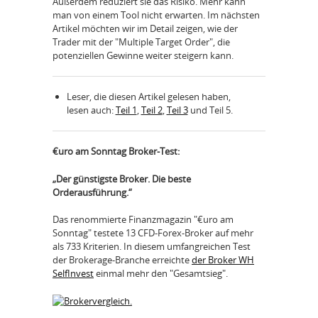
Außerdem reduziert sie das Risiko. Mehr kann
man von einem Tool nicht erwarten. Im nächsten
Artikel möchten wir im Detail zeigen, wie der
Trader mit der "Multiple Target Order", die
potenziellen Gewinne weiter steigern kann.
Leser, die diesen Artikel gelesen haben,
lesen auch:
Teil 1
,
Teil 2
,
Teil 3
und Teil 5.
€uro am Sonntag Broker-Test:
„Der günstigste Broker. Die beste
Orderausführung.“
Das renommierte Finanzmagazin "€uro am
Sonntag" testete 13 CFD-Forex-Broker auf mehr
als 733 Kriterien. In diesem umfangreichen Test
der Brokerage-Branche erreichte
der Broker WH
SelfInvest
einmal mehr den "Gesamtsieg".