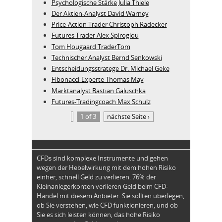
Psychologische Stärke Julia Thiele
Der Aktien-Analyst David Warney
Price-Action Trader Christoph Radecker
Futures Trader Alex Spiroglou
Tom Hougaard TraderTom
Technischer Analyst Bernd Senkowski
Entscheidungsstratege Dr. Michael Geke
Fibonacci-Experte Thomas May
Marktanalyst Bastian Galuschka
Futures-Tradingcoach Max Schulz
1 of 3
nächste Seite ›
CFDs sind komplexe Instrumente und gehen
wegen der Hebelwirkung mit dem hohen Risiko
einher, schnell Geld zu verlieren. 76% der
Kleinanlegerkonten verlieren Geld beim CFD-
Handel mit diesem Anbieter. Sie sollten überlegen,
ob Sie verstehen, wie CFD funktionieren, und ob
Sie es sich leisten können, das hohe Risiko