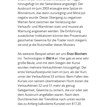
hinzugefügt (in der Seitenleiste angezeigt). Der
Ausbruch im Juni 2003 erzeugte eine Spitze im
Momentum, das dann zurückging und Mitte Juli
negativ wurde. Dieser Übergang zu negativen
Werten fand zwischen der Verletzung der
Verkaufs- und Warnlinien statt und musste als
Warnung angesehen werden. Die Einführung
zusätzlicher Indikatoren könnte den Prozentsatz
gesicherter Gewinne für die Trader noch steigern;
sie sind ja die Nutznießer dieses Musters.
Als weiteres Beispiel sehen wir uns
Enzo Biochem
Inc. Technologies in
Bild 4
an. Hier gab es eine sehr
große Beule, und mit dem Steigen der Kurse
wurden mehrere Verkaufslinien hinzugefügt. Der
erste Verkaufszeitpunkt kam im Juni, als der Kurs
unter der Verkaufslinie S3 schloss. Beim Fallen des
Kurses von seinem übertriebenen Hoch boten die
Verkaufslinien S2 und S1 mehr als genug
Gelegenheit, Gewinne zu sichern, die vor oder seit
dem Ausbruch angefallen waren. Nach dem
Durchbrechen der Trendlinie nach unten wurde
das zu Anfang kalkulierte Kursziel von $17,20