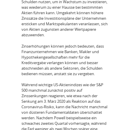
Schulden nutzen, um in Wachstum zu investieren,
was wiederum zu einer Hausse bei bestimmten
Aktien führen kann. Umgekehrt können höhere
Zinssätze die Investitionspläne der Unternehmen
ersticken und Marktspekulanten veranlassen, sich
von Aktien zugunsten anderer Wertpapiere
abzuwenden.
Zinserhöhungen können jedoch bedeuten, dass
Finanzunternehmen wie Banken, Makler und
Hypothekengesellschaften mehr für die
Kreditvergabe verlangen können und besser
abschneiden als andere Sektoren, die Schulden
bedienen müssen, anstatt sie zu vergeben.
Während wichtige US-Aktienindizes wie der S&P
500 manchmal zunächst positiv auf
Zinssenkungen reagieren, wie etwa nach der
Senkung am 3. März 2020 als Reaktion auf das
Coronavirus-Risiko, kann die Nachricht manchmal
von düsteren Fundamentaldaten überschattet
werden. Nachdem Powell beispielsweise ein
schwaches zweites Quartal vorhersagte, während
die Fed weniger als zwei Wochen später eine