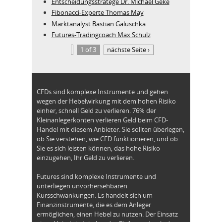
Entscheidungsstratege Dr. Michael Geke
Fibonacci-Experte Thomas May
Marktanalyst Bastian Galuschka
Futures-Tradingcoach Max Schulz
1 of 3
nächste Seite ›
CFDs sind komplexe Instrumente und gehen
wegen der Hebelwirkung mit dem hohen Risiko
einher, schnell Geld zu verlieren. 76% der
Kleinanlegerkonten verlieren Geld beim CFD-
Handel mit diesem Anbieter. Sie sollten überlegen,
ob Sie verstehen, wie CFD funktionieren, und ob
Sie es sich leisten können, das hohe Risiko
einzugehen, Ihr Geld zu verlieren.
Futures sind komplexe Instrumente und
unterliegen unvorhersehbaren
Kursschwankungen. Es handelt sich um
Finanzinstrumente, die es dem Anleger
ermöglichen, einen Hebel zu nutzen. Der Einsatz